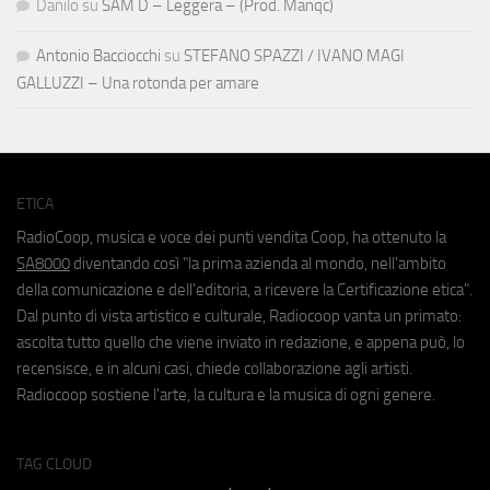
Danilo
su
SAM D – Leggera – (Prod. Manqc)
Antonio Bacciocchi
su
STEFANO SPAZZI / IVANO MAGI
GALLUZZI – Una rotonda per amare
ETICA
RadioCoop, musica e voce dei punti vendita Coop, ha ottenuto la
SA8000
diventando così "la prima azienda al mondo, nell'ambito
della comunicazione e dell'editoria, a ricevere la Certificazione etica".
Dal punto di vista artistico e culturale, Radiocoop vanta un primato:
ascolta tutto quello che viene inviato in redazione, e appena può, lo
recensisce, e in alcuni casi, chiede collaborazione agli artisti.
Radiocoop sostiene l'arte, la cultura e la musica di ogni genere.
TAG CLOUD