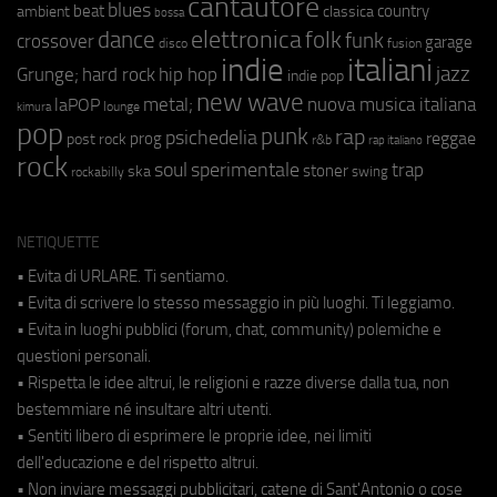
cantautore
blues
beat
country
ambient
classica
bossa
elettronica
dance
folk
funk
crossover
garage
fusion
disco
indie
italiani
jazz
hip hop
Grunge;
hard rock
indie pop
new wave
metal;
nuova musica italiana
laPOP
lounge
kimura
pop
punk
rap
psichedelia
reggae
prog
post rock
r&b
rap italiano
rock
soul
sperimentale
trap
stoner
ska
swing
rockabilly
NETIQUETTE
• Evita di URLARE. Ti sentiamo.
• Evita di scrivere lo stesso messaggio in più luoghi. Ti leggiamo.
• Evita in luoghi pubblici (forum, chat, community) polemiche e
questioni personali.
• Rispetta le idee altrui, le religioni e razze diverse dalla tua, non
bestemmiare né insultare altri utenti.
• Sentiti libero di esprimere le proprie idee, nei limiti
dell'educazione e del rispetto altrui.
• Non inviare messaggi pubblicitari, catene di Sant'Antonio o cose