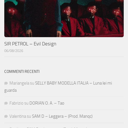
SIR PETROL – Evil Design
06/08/2026
COMMENTI RECENTI
Mariangela
su
SELLY BABY MODELLA ITALIA – Luna lei mi
guarda
Fabrizio
su
DORIAN O. A. – Tao
Valentina
su
SAM D – Leggera – (Prod. Manqc)