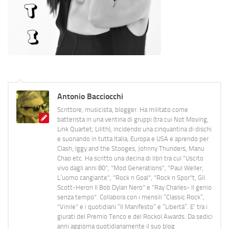
Antonio Bacciocchi
Scrittore, musicista, blogger. Ha militato come
batterista in una ventina di gruppi (tra cui Not Moving,
Link Quartet, Lilith), incidendo una cinquantina di dischi
e suonando in tutta Italia, Europa e USA e aprendo per
Clash, Iggy and the Stooges, Johnny Thunders, Manu
Chao etc. Ha scritto una decina di libri tra cui "Uscito
vivo dagli anni 80", "Mod Generations", "Paul Weller,
L’uomo cangiante", "Rock n Goal", "Rock n Spor"t, Gil
Scott-Heron Il Bob Dylan Nero" e "Ray Charles- Il genio
senza tempo". Collabora con i mensili “Classic Rock”,
"Vinile" e i quotidiani “Il Manifesto” e “Libertà”. E' tra i
giurati del Premio Tenco e del Rockol Awards. Da sedici
anni aggiorna quotidianamente il suo blog