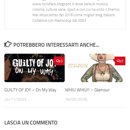
www.tonyface.blogspot.it dove parla di musica,
cinema, culture varie, sport e con cui ha vinto il Premio
Mei Musicletter del 2016 come miglior blog italiano.
Collabora con Radiocoop dal 2003.
POTREBBERO INTERESSARTI ANCHE...
0
0
GUILTY OF JOY – On My Way
WHIU WHIU!! – Glamour
24/11/2025
18/05/2018
LASCIA UN COMMENTO