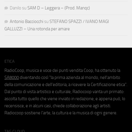
Danilo
su
SAM D – Leggera – (Prod. Manqc)
Antonio Bacciocchi
su
STEFANO SPAZZI / IVANO MAGI
GALLUZZI – Una rotonda per amare
ETICA
RadioCoop, musica e voce dei punti vendita Coop, ha ottenuto la
SA8000
diventando così "la prima azienda al mondo, nell'ambito
della comunicazione e dell'editoria, a ricevere la Certificazione etica".
Dal punto di vista artistico e culturale, Radiocoop vanta un primato:
ascolta tutto quello che viene inviato in redazione, e appena può, lo
recensisce, e in alcuni casi, chiede collaborazione agli artisti.
Radiocoop sostiene l'arte, la cultura e la musica di ogni genere.
TAG CLOUD