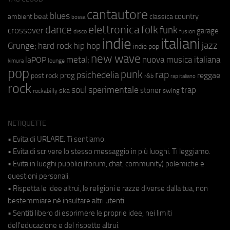
cantautore
blues
beat
country
ambient
classica
bossa
elettronica
dance
folk
funk
crossover
garage
fusion
disco
indie
italiani
jazz
hip hop
Grunge;
hard rock
indie pop
new wave
metal;
nuova musica italiana
laPOP
lounge
kimura
pop
punk
rap
psichedelia
reggae
prog
post rock
r&b
rap italiano
rock
soul
sperimentale
trap
stoner
ska
swing
rockabilly
NETIQUETTE
• Evita di URLARE. Ti sentiamo.
• Evita di scrivere lo stesso messaggio in più luoghi. Ti leggiamo.
• Evita in luoghi pubblici (forum, chat, community) polemiche e
questioni personali.
• Rispetta le idee altrui, le religioni e razze diverse dalla tua, non
bestemmiare né insultare altri utenti.
• Sentiti libero di esprimere le proprie idee, nei limiti
dell'educazione e del rispetto altrui.