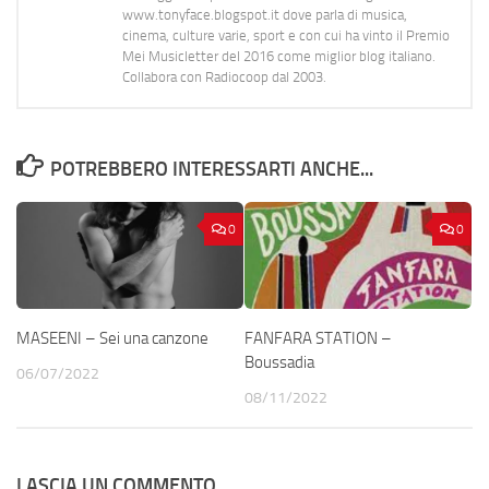
www.tonyface.blogspot.it dove parla di musica,
cinema, culture varie, sport e con cui ha vinto il Premio
Mei Musicletter del 2016 come miglior blog italiano.
Collabora con Radiocoop dal 2003.
POTREBBERO INTERESSARTI ANCHE...
0
0
MASEENI – Sei una canzone
FANFARA STATION –
Boussadia
06/07/2022
08/11/2022
LASCIA UN COMMENTO