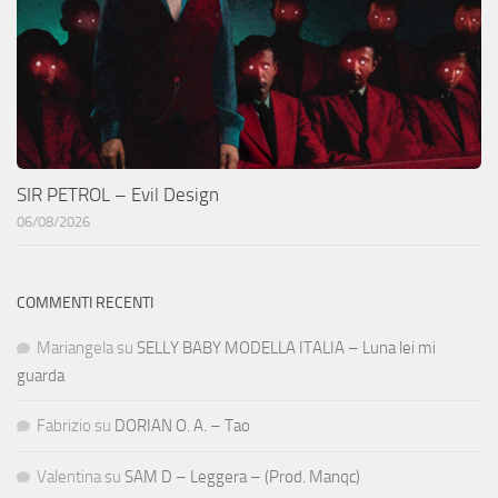
SIR PETROL – Evil Design
06/08/2026
COMMENTI RECENTI
Mariangela
su
SELLY BABY MODELLA ITALIA – Luna lei mi
guarda
Fabrizio
su
DORIAN O. A. – Tao
Valentina
su
SAM D – Leggera – (Prod. Manqc)