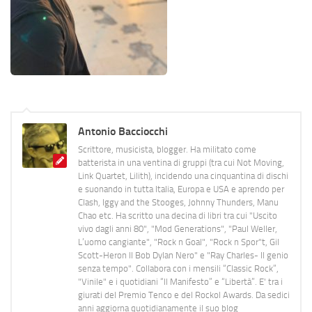
Antonio Bacciocchi
Scrittore, musicista, blogger. Ha militato come
batterista in una ventina di gruppi (tra cui Not Moving,
Link Quartet, Lilith), incidendo una cinquantina di dischi
e suonando in tutta Italia, Europa e USA e aprendo per
Clash, Iggy and the Stooges, Johnny Thunders, Manu
Chao etc. Ha scritto una decina di libri tra cui "Uscito
vivo dagli anni 80", "Mod Generations", "Paul Weller,
L’uomo cangiante", "Rock n Goal", "Rock n Spor"t, Gil
Scott-Heron Il Bob Dylan Nero" e "Ray Charles- Il genio
senza tempo". Collabora con i mensili “Classic Rock”,
"Vinile" e i quotidiani “Il Manifesto” e “Libertà”. E' tra i
giurati del Premio Tenco e del Rockol Awards. Da sedici
anni aggiorna quotidianamente il suo blog