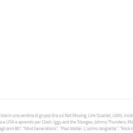
ista in una ventina di gruppi (tra cui Not Moving, Link Quartet, Lilith), inc
uropa e USA e aprendo per Clash, Iggy and the Stooges, Johnny Thunders, 
o dagli anni 80", "Mod Generations", "Paul Weller, L’uomo cangiante", "Rock n