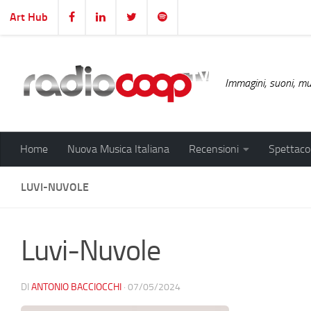
Art Hub
Salta al contenuto
Immagini, suoni, mus
Home
Nuova Musica Italiana
Recensioni
Spettacol
LUVI-NUVOLE
Luvi-Nuvole
DI
ANTONIO BACCIOCCHI
·
07/05/2024