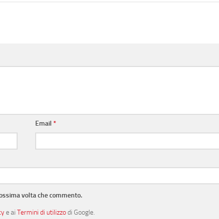
Email
*
prossima volta che commento.
cy
e ai
Termini di utilizzo
di Google.