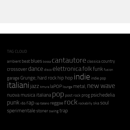
TAG CLOUD
cantautore
blues
beat
country
ambient
classica
bossa
elettronica
dance
folk
funk
crossover
fusion
disco
indie
hip hop
Grunge;
hard rock
garage
indie pop
italiani
new wave
jazz
metal;
laPOP
lounge
kimura
pop
psichedelia
nuova musica italiana
prog
post rock
rock
punk
rap
soul
reggae
ska
r&b
rockabilly
rap italiano
sperimentale
trap
stoner
swing