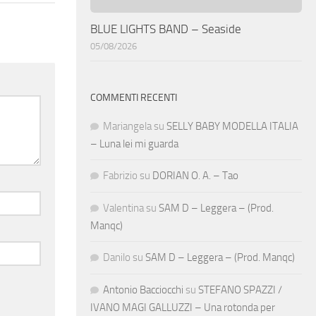
BLUE LIGHTS BAND – Seaside
05/08/2026
COMMENTI RECENTI
Mariangela
su
SELLY BABY MODELLA ITALIA
– Luna lei mi guarda
Fabrizio
su
DORIAN O. A. – Tao
Valentina
su
SAM D – Leggera – (Prod.
Manqc)
Danilo
su
SAM D – Leggera – (Prod. Manqc)
Antonio Bacciocchi
su
STEFANO SPAZZI /
IVANO MAGI GALLUZZI – Una rotonda per