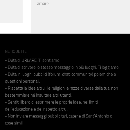
amare
NETIQUETTE
• Evita di URLARE. Ti sentiamo.
• Evita di scrivere lo stesso messaggio in più luoghi. Ti leggiamo.
• Evita in luoghi pubblici (forum, chat, community) polemiche e
questioni personali.
• Rispetta le idee altrui, le religioni e razze diverse dalla tua, non
bestemmiare né insultare altri utenti.
• Sentiti libero di esprimere le proprie idee, nei limiti
dell'educazione e del rispetto altrui.
• Non inviare messaggi pubblicitari, catene di Sant'Antonio o
cose simili.