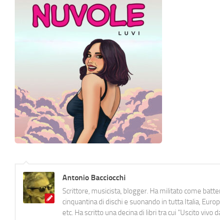
Antonio Bacciocchi
Scrittore, musicista, blogger. Ha militato come batter
cinquantina di dischi e suonando in tutta Italia, E
etc. Ha scritto una decina di libri tra cui "Uscito viv