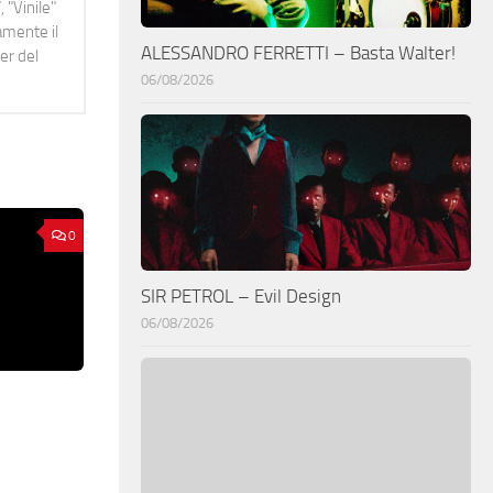
 "Vinile"
namente il
ALESSANDRO FERRETTI – Basta Walter!
er del
06/08/2026
0
SIR PETROL – Evil Design
06/08/2026