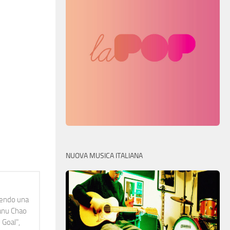
NUOVA MUSICA ITALIANA
idendo una
Manu Chao
 Goal",