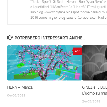
"Rock n Spor"t, Gil Scott-Heron Il Bob Dylan Nero" e "
e i quotidiani “Il Manifesto” e “Libertà”. E' tra i gi
suo blog www.tonyface.blogspot.it dove parla di music
2016 come miglior blog italiano. Collabora con Radi
POTREBBERO INTERESSARTI ANCHE...
0
HENA – Manca
GINEZ e IL B
L’uomo su mis
04/06/2023
24/05/2018