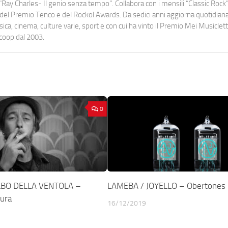
Ray Charles- Il genio senza tempo". Collabora con i mensili “Classic Rock”,
urati del Premio Tenco e del Rockol Awards. Da sedici anni aggiorna quotidia
a, cinema, culture varie, sport e con cui ha vinto il Premio Mei Musiclett
ocoop dal 2003.
0
ULBO DELLA VENTOLA –
LAMEBA / JOYELLO – Obertones
ura
16/12/2019