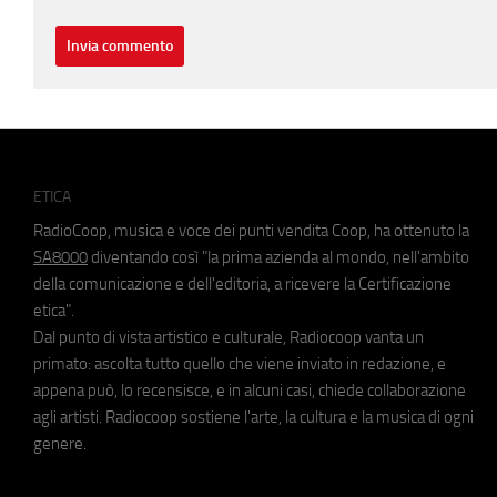
ETICA
RadioCoop, musica e voce dei punti vendita Coop, ha ottenuto la
SA8000
diventando così "la prima azienda al mondo, nell'ambito
della comunicazione e dell'editoria, a ricevere la Certificazione
etica".
Dal punto di vista artistico e culturale, Radiocoop vanta un
primato: ascolta tutto quello che viene inviato in redazione, e
appena può, lo recensisce, e in alcuni casi, chiede collaborazione
agli artisti. Radiocoop sostiene l'arte, la cultura e la musica di ogni
genere.