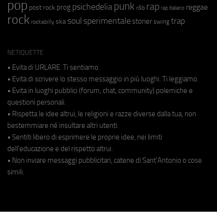
pop
punk
rap
psichedelia
reggae
prog
post rock
r&b
rap italiano
rock
soul
sperimentale
trap
stoner
ska
swing
rockabilly
NETIQUETTE
• Evita di URLARE. Ti sentiamo.
• Evita di scrivere lo stesso messaggio in più luoghi. Ti leggiamo.
• Evita in luoghi pubblici (forum, chat, community) polemiche e
questioni personali.
• Rispetta le idee altrui, le religioni e razze diverse dalla tua, non
bestemmiare né insultare altri utenti.
• Sentiti libero di esprimere le proprie idee, nei limiti
dell'educazione e del rispetto altrui.
• Non inviare messaggi pubblicitari, catene di Sant'Antonio o cose
simili.