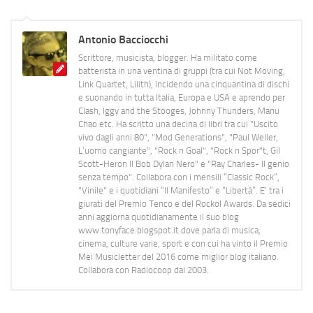
Antonio Bacciocchi
Scrittore, musicista, blogger. Ha militato come
batterista in una ventina di gruppi (tra cui Not Moving,
Link Quartet, Lilith), incidendo una cinquantina di dischi
e suonando in tutta Italia, Europa e USA e aprendo per
Clash, Iggy and the Stooges, Johnny Thunders, Manu
Chao etc. Ha scritto una decina di libri tra cui "Uscito
vivo dagli anni 80", "Mod Generations", "Paul Weller,
L’uomo cangiante", "Rock n Goal", "Rock n Spor"t, Gil
Scott-Heron Il Bob Dylan Nero" e "Ray Charles- Il genio
senza tempo". Collabora con i mensili “Classic Rock”,
"Vinile" e i quotidiani “Il Manifesto” e “Libertà”. E' tra i
giurati del Premio Tenco e del Rockol Awards. Da sedici
anni aggiorna quotidianamente il suo blog
www.tonyface.blogspot.it dove parla di musica,
cinema, culture varie, sport e con cui ha vinto il Premio
Mei Musicletter del 2016 come miglior blog italiano.
Collabora con Radiocoop dal 2003.