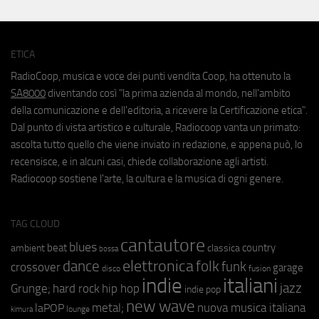
ETICA
RadioCoop, musica e voce dei punti vendita Coop, ha ottenuto la
SA8000
diventando così "la prima azienda al mondo, nell'ambito
della comunicazione e dell'editoria, a ricevere la Certificazione etica".
Dal punto di vista artistico e culturale, Radiocoop vanta un primato:
ascolta tutto quello che viene inviato in redazione, e appena può, lo
recensisce, e in alcuni casi, chiede collaborazione agli artisti.
Radiocoop sostiene l'arte, la cultura e la musica di ogni genere.
TAG CLOUD
cantautore
blues
beat
country
ambient
classica
bossa
elettronica
dance
folk
funk
crossover
garage
fusion
disco
indie
italiani
jazz
hip hop
Grunge;
hard rock
indie pop
new wave
metal;
nuova musica italiana
laPOP
lounge
kimura