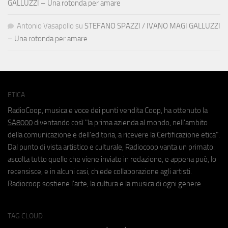
GALLUZZI – Una rotonda per amare
Antonio Vasapollo
su
STEFANO SPAZZI / IVANO MAGI GALLUZZI
– Una rotonda per amare
ETICA
RadioCoop, musica e voce dei punti vendita Coop, ha ottenuto la
SA8000
diventando così "la prima azienda al mondo, nell'ambito
della comunicazione e dell'editoria, a ricevere la Certificazione etica".
Dal punto di vista artistico e culturale, Radiocoop vanta un primato:
ascolta tutto quello che viene inviato in redazione, e appena può, lo
recensisce, e in alcuni casi, chiede collaborazione agli artisti.
Radiocoop sostiene l'arte, la cultura e la musica di ogni genere.
TAG CLOUD