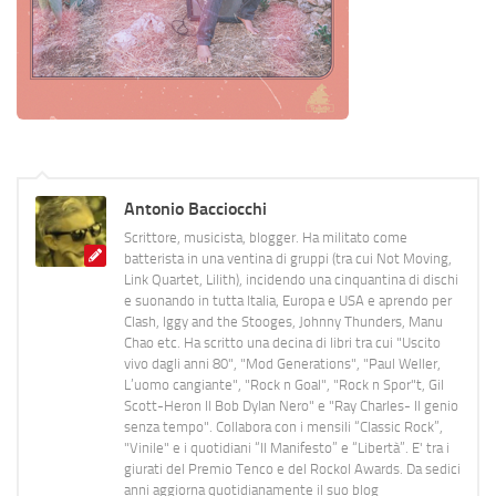
Antonio Bacciocchi
Scrittore, musicista, blogger. Ha militato come
batterista in una ventina di gruppi (tra cui Not Moving,
Link Quartet, Lilith), incidendo una cinquantina di dischi
e suonando in tutta Italia, Europa e USA e aprendo per
Clash, Iggy and the Stooges, Johnny Thunders, Manu
Chao etc. Ha scritto una decina di libri tra cui "Uscito
vivo dagli anni 80", "Mod Generations", "Paul Weller,
L’uomo cangiante", "Rock n Goal", "Rock n Spor"t, Gil
Scott-Heron Il Bob Dylan Nero" e "Ray Charles- Il genio
senza tempo". Collabora con i mensili “Classic Rock”,
"Vinile" e i quotidiani “Il Manifesto” e “Libertà”. E' tra i
giurati del Premio Tenco e del Rockol Awards. Da sedici
anni aggiorna quotidianamente il suo blog