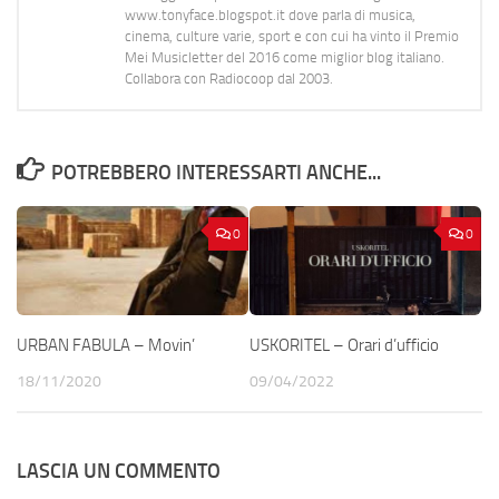
www.tonyface.blogspot.it dove parla di musica,
cinema, culture varie, sport e con cui ha vinto il Premio
Mei Musicletter del 2016 come miglior blog italiano.
Collabora con Radiocoop dal 2003.
POTREBBERO INTERESSARTI ANCHE...
0
0
URBAN FABULA – Movin’
USKORITEL – Orari d’ufficio
18/11/2020
09/04/2022
LASCIA UN COMMENTO