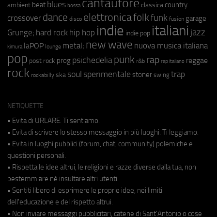
cantautore
blues
beat
country
ambient
classica
bossa
elettronica
dance
folk
funk
crossover
garage
fusion
disco
indie
italiani
jazz
hip hop
Grunge;
hard rock
indie pop
new wave
metal;
nuova musica italiana
laPOP
lounge
kimura
pop
punk
rap
psichedelia
reggae
prog
post rock
r&b
rap italiano
rock
soul
sperimentale
trap
stoner
ska
swing
rockabilly
NETIQUETTE
• Evita di URLARE. Ti sentiamo.
• Evita di scrivere lo stesso messaggio in più luoghi. Ti leggiamo.
• Evita in luoghi pubblici (forum, chat, community) polemiche e
questioni personali.
• Rispetta le idee altrui, le religioni e razze diverse dalla tua, non
bestemmiare né insultare altri utenti.
• Sentiti libero di esprimere le proprie idee, nei limiti
dell'educazione e del rispetto altrui.
• Non inviare messaggi pubblicitari, catene di Sant'Antonio o cose