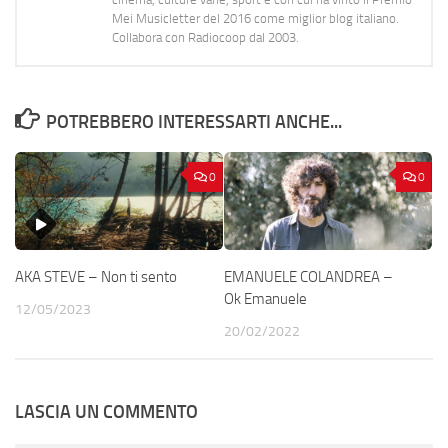
Mei Musicletter del 2016 come miglior blog italiano.
Collabora con Radiocoop dal 2003.
POTREBBERO INTERESSARTI ANCHE...
0
0
AKA STEVE – Non ti sento
EMANUELE COLANDREA –
Ok Emanuele
12/05/2023
20/02/2022
LASCIA UN COMMENTO