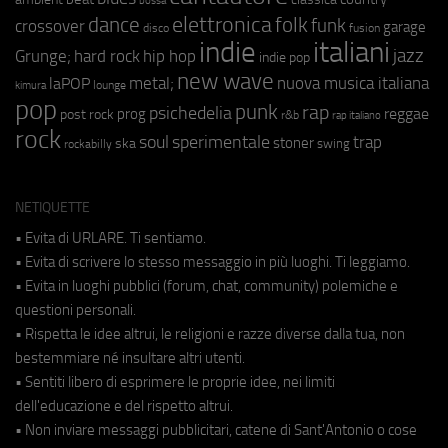
bossa
elettronica
dance
folk
funk
crossover
garage
fusion
disco
indie
italiani
jazz
hip hop
Grunge;
hard rock
indie pop
new wave
nuova musica italiana
metal;
laPOP
lounge
kimura
pop
punk
rap
psichedelia
reggae
prog
post rock
r&b
rap italiano
rock
soul
sperimentale
trap
stoner
ska
swing
rockabilly
NETIQUETTE
• Evita di URLARE. Ti sentiamo.
• Evita di scrivere lo stesso messaggio in più luoghi. Ti leggiamo.
• Evita in luoghi pubblici (forum, chat, community) polemiche e
questioni personali.
• Rispetta le idee altrui, le religioni e razze diverse dalla tua, non
bestemmiare né insultare altri utenti.
• Sentiti libero di esprimere le proprie idee, nei limiti
dell'educazione e del rispetto altrui.
• Non inviare messaggi pubblicitari, catene di Sant'Antonio o cose