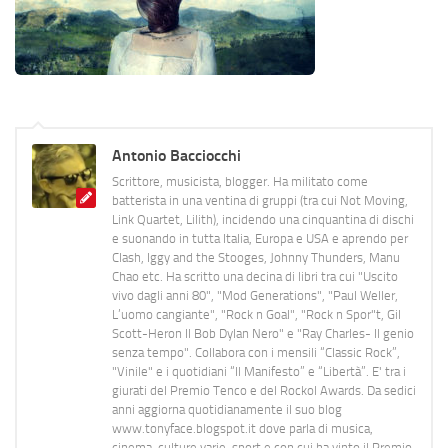
Antonio Bacciocchi
Scrittore, musicista, blogger. Ha militato come
batterista in una ventina di gruppi (tra cui Not Moving,
Link Quartet, Lilith), incidendo una cinquantina di dischi
e suonando in tutta Italia, Europa e USA e aprendo per
Clash, Iggy and the Stooges, Johnny Thunders, Manu
Chao etc. Ha scritto una decina di libri tra cui "Uscito
vivo dagli anni 80", "Mod Generations", "Paul Weller,
L’uomo cangiante", "Rock n Goal", "Rock n Spor"t, Gil
Scott-Heron Il Bob Dylan Nero" e "Ray Charles- Il genio
senza tempo". Collabora con i mensili “Classic Rock”,
"Vinile" e i quotidiani “Il Manifesto” e “Libertà”. E' tra i
giurati del Premio Tenco e del Rockol Awards. Da sedici
anni aggiorna quotidianamente il suo blog
www.tonyface.blogspot.it dove parla di musica,
cinema, culture varie, sport e con cui ha vinto il Premio