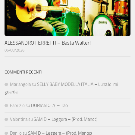
ALESSANDRO FERRETTI – Basta Walter!
06/08/2026
COMMENTI RECENTI
Mariangela
su
SELLY BABY MODELLA ITALIA – Luna lei mi
guarda
Fabrizio
su
DORIAN O. A. – Tao
Valentina
su
SAM D – Leggera – (Prod. Manqc)
Danilo
su
SAM D – Leggera – (Prod. Manqc)