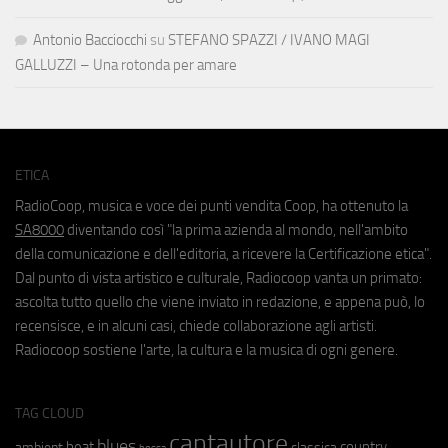
Antonio Bacciocchi
su
STEFANO SPAZZI / IVANO MAGI
GALLUZZI – Una rotonda per amare
ETICA
RadioCoop, musica e voce dei punti vendita Coop, ha ottenuto la
SA8000
diventando così "la prima azienda al mondo, nell'ambito
della comunicazione e dell'editoria, a ricevere la Certificazione etica".
Dal punto di vista artistico e culturale, Radiocoop vanta un primato:
ascolta tutto quello che viene inviato in redazione, e appena può, lo
recensisce, e in alcuni casi, chiede collaborazione agli artisti.
Radiocoop sostiene l'arte, la cultura e la musica di ogni genere.
TAG CLOUD
cantautore
blues
beat
country
ambient
classica