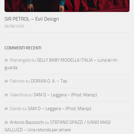
SIR PETROL – Evil Design
06/08/2026
COMMENTI RECENTI
Mariangela
su
SELLY BABY MODELLA ITALIA – Luna lei mi
guarda
Fabrizio
su
DORIAN O. A. – Tao
Valentina
su
SAM D – Leggera – (Prod. Manqc)
Danilo
su
SAM D – Leggera – (Prod. Manqc)
Antonio Bacciocchi
su
STEFANO SPAZZI / IVANO MAGI
GALLUZZI – Una rotonda per amare