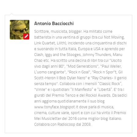
Antonio Bacciocchi
Scrittore, musicista, blogger. Ha militato come
batterista in una ventina di gruppi (tra cui Not Moving,
Link Quartet, Lilith), incidendo una cinquantina di dischi
e suonando in tutta Italia, Europa e USA e aprendo per
Clash, Iggy and the Stooges, Johnny Thunders, Manu
Chao etc. Ha scritto una decina di libri tra cui "Uscito
vivo dagli anni 80", "Mod Generations", "Paul Weller,
L’uomo cangiante", "Rock n Goal", "Rock n Spor"t, Gil
Scott-Heron Il Bob Dylan Nero" e "Ray Charles- Il genio
senza tempo". Collabora con i mensili “Classic Rock”,
"Vinile" e i quotidiani “Il Manifesto” e “Libertà”. E' tra i
giurati del Premio Tenco e del Rockol Awards. Da sedici
anni aggiorna quotidianamente il suo blog
www.tonyface.blogspot.it dove parla di musica,
cinema, culture varie, sport e con cui ha vinto il Premio
Mei Musicletter del 2016 come miglior blog italiano.
Collabora con Radiocoop dal 2003.