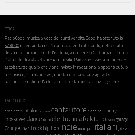
ETICA
RadioCoop, musica e voce dei punti vendita Coop, ha ottenuto la
SA8000
diventando così "la prima azienda al mondo, nell'ambito
della comunicazione e dell'editoria, a ricevere la Certificazione etica".
Dal punto di vista artistico e culturale, Radiocoop vanta un primato:
ascolta tutto quello che viene inviato in redazione, e appena può, lo
recensisce, e in alcuni casi, chiede collaborazione agli artisti.
Radiocoop sostiene l'arte, la cultura e la musica di ogni genere.
TAG CLOUD
cantautore
blues
beat
country
ambient
classica
bossa
elettronica
dance
folk
funk
crossover
garage
fusion
disco
indie
italiani
jazz
hip hop
Grunge;
hard rock
indie pop