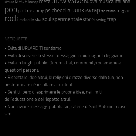
new wave
metal;
nuova musica italiana
laPOP
lounge
kimura
pop
punk
rap
psichedelia
reggae
prog
post rock
r&b
rap italiano
rock
soul
sperimentale
trap
stoner
ska
swing
rockabilly
NETIQUETTE
• Evita di URLARE. Ti sentiamo.
• Evita di scrivere lo stesso messaggio in più luoghi. Ti leggiamo.
• Evita in luoghi pubblici (forum, chat, community) polemiche e
questioni personali.
• Rispetta le idee altrui, le religioni e razze diverse dalla tua, non
bestemmiare né insultare altri utenti.
• Sentiti libero di esprimere le proprie idee, nei limiti
dell'educazione e del rispetto altrui.
• Non inviare messaggi pubblicitari, catene di Sant'Antonio o cose
simili.