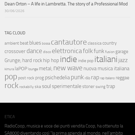
Dean Orton – A life in Lambretta. The story of a Professional Mod
30/06/2026
TAG CLOUD
cantautore
blues
beat
country
ambient
classica
bossa
elettronica
dance
folk
funk
crossover
garage
fusion
disco
indie
italiani
jazz
hip hop
Grunge;
hard rock
indie pop
new wave
metal;
nuova musica italiana
laPOP
lounge
kimura
pop
punk
rap
psichedelia
reggae
prog
post rock
r&b
rap italiano
rock
soul
sperimentale
trap
stoner
ska
swing
rockabilly
ETICA
RadioCoop, musica e voce dei punti vendita Coop, ha ottenuto la
SA8000
diventando così "la prima azienda al mondo, nell'ambito