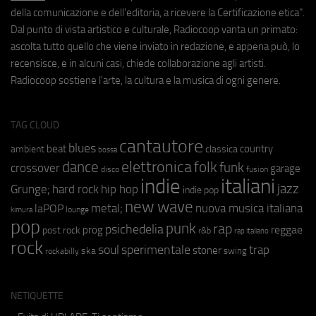
della comunicazione e dell'editoria, a ricevere la Certificazione etica".
Dal punto di vista artistico e culturale, Radiocoop vanta un primato:
ascolta tutto quello che viene inviato in redazione, e appena può, lo
recensisce, e in alcuni casi, chiede collaborazione agli artisti.
Radiocoop sostiene l'arte, la cultura e la musica di ogni genere.
TAG CLOUD
cantautore
blues
beat
country
ambient
classica
bossa
elettronica
dance
folk
funk
crossover
garage
fusion
disco
indie
italiani
jazz
hip hop
Grunge;
hard rock
indie pop
new wave
metal;
nuova musica italiana
laPOP
lounge
kimura
pop
punk
rap
psichedelia
reggae
prog
post rock
r&b
rap italiano
rock
soul
sperimentale
trap
stoner
ska
swing
rockabilly
NETIQUETTE