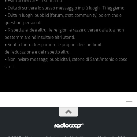
• Evita di URLARE. Ti sentiamo.
• Evita di scrivere lo stesso messaggio in più luoghi. Ti leggiamo.
• Evita in luoghi pubblici (forum, chat, community) polemiche e
questioni personali.
• Rispetta le idee altrui, le religioni e razze diverse dalla tua, non
bestemmiare né insultare altri utenti.
• Sentiti libero di esprimere le proprie idee, nei limiti
dell'educazione e del rispetto altrui.
• Non inviare messaggi pubblicitari, catene di Sant'Antonio o cose
simili.