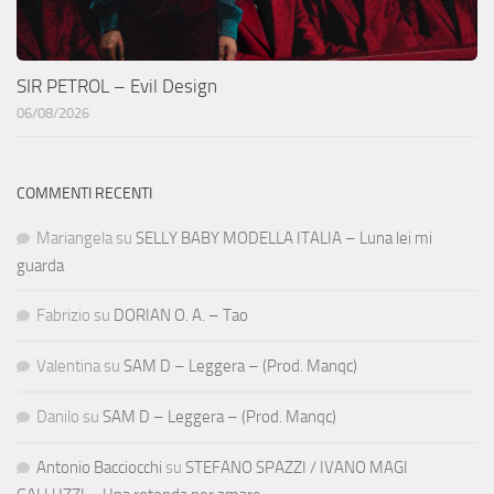
SIR PETROL – Evil Design
06/08/2026
COMMENTI RECENTI
Mariangela
su
SELLY BABY MODELLA ITALIA – Luna lei mi
guarda
Fabrizio
su
DORIAN O. A. – Tao
Valentina
su
SAM D – Leggera – (Prod. Manqc)
Danilo
su
SAM D – Leggera – (Prod. Manqc)
Antonio Bacciocchi
su
STEFANO SPAZZI / IVANO MAGI