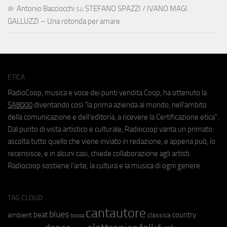
Antonio Bacciocchi
su
STEFANO SPAZZI / IVANO MAGI
GALLUZZI – Una rotonda per amare
ETICA
RadioCoop, musica e voce dei punti vendita Coop, ha ottenuto la
SA8000
diventando così "la prima azienda al mondo, nell'ambito
della comunicazione e dell'editoria, a ricevere la Certificazione etica".
Dal punto di vista artistico e culturale, Radiocoop vanta un primato:
ascolta tutto quello che viene inviato in redazione, e appena può, lo
recensisce, e in alcuni casi, chiede collaborazione agli artisti.
Radiocoop sostiene l'arte, la cultura e la musica di ogni genere.
TAG CLOUD
cantautore
blues
beat
country
ambient
classica
bossa