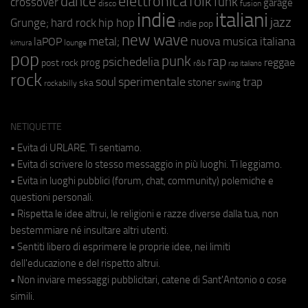
elettronica
dance
folk
funk
crossover
garage
fusion
disco
indie
italiani
jazz
hip hop
Grunge;
hard rock
indie pop
new wave
metal;
nuova musica italiana
laPOP
lounge
kimura
pop
punk
rap
psichedelia
reggae
prog
post rock
r&b
rap italiano
rock
soul
sperimentale
trap
stoner
ska
swing
rockabilly
NETIQUETTE
• Evita di URLARE. Ti sentiamo.
• Evita di scrivere lo stesso messaggio in più luoghi. Ti leggiamo.
• Evita in luoghi pubblici (forum, chat, community) polemiche e
questioni personali.
• Rispetta le idee altrui, le religioni e razze diverse dalla tua, non
bestemmiare né insultare altri utenti.
• Sentiti libero di esprimere le proprie idee, nei limiti
dell'educazione e del rispetto altrui.
• Non inviare messaggi pubblicitari, catene di Sant'Antonio o cose
simili.