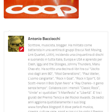
Antonio Bacciocchi
Scrittore, musicista, blogger. Ha militato come
batterista in una ventina di gruppi (tra cui Not Moving,
Link Quartet, Lilith), incidendo una cinquantina di dischi
e suonando in tutta Italia, Europa e USA e aprendo per
Clash, Iggy and the Stooges, Johnny Thunders, Manu
Chao etc. Ha scritto una decina di libri tra cui "Uscito
vivo dagli anni 80", "Mod Generations", "Paul Weller,
L’uomo cangiante", "Rock n Goal", "Rock n Spor"t, Gil
Scott-Heron Il Bob Dylan Nero" e "Ray Charles- Il genio
senza tempo". Collabora con i mensili “Classic Rock”,
"Vinile" e i quotidiani “Il Manifesto” e “Libertà”. E' tra i
giurati del Premio Tenco e del Rockol Awards. Da sedici
anni aggiorna quotidianamente il suo blog
www.tonyface.blogspot.it dove parla di musica,
cinema, culture varie, sport e con cui ha vinto il Premio