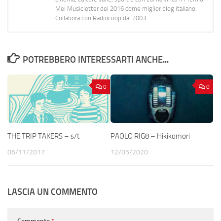
Mei Musicletter del 2016 come miglior blog italiano.
Collabora con Radiocoop dal 2003.
POTREBBERO INTERESSARTI ANCHE...
0
0
THE TRIP TAKERS – s/t
PAOLO RIG8 – Hikikomori
06/11/2017
12/05/2020
LASCIA UN COMMENTO