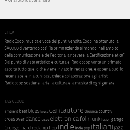
– Una rotonda per amare
ETICA
RadioCoop, musica e voce dei punti vendita Coop, ha ottenuto la
SA8000
diventando così "la prima azienda al mondo, nell'ambito
della comunicazione e dell'editoria, a ricevere la Certificazione etica".
Dal punto di vista artistico e culturale, Radiocoop vanta un primato:
ascolta tutto quello che viene inviato in redazione, e appena può, lo
recensisce, e in alcuni casi, chiede collaborazione agli artisti.
Radiocoop sostiene l'arte, la cultura e la musica di ogni genere.
TAG CLOUD
cantautore
blues
beat
country
ambient
classica
bossa
elettronica
dance
folk
funk
crossover
garage
fusion
disco
indie
italiani
jazz
hip hop
Grunge;
hard rock
indie pop