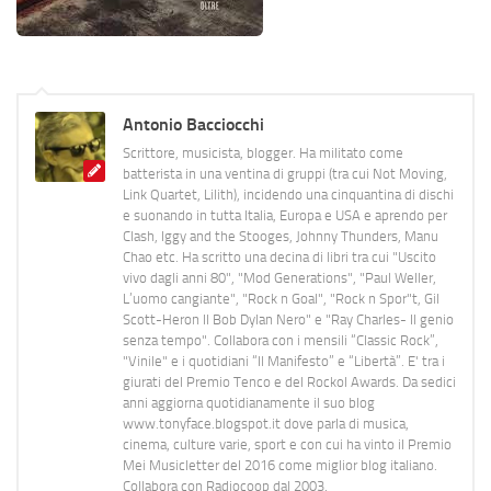
Antonio Bacciocchi
Scrittore, musicista, blogger. Ha militato come
batterista in una ventina di gruppi (tra cui Not Moving,
Link Quartet, Lilith), incidendo una cinquantina di dischi
e suonando in tutta Italia, Europa e USA e aprendo per
Clash, Iggy and the Stooges, Johnny Thunders, Manu
Chao etc. Ha scritto una decina di libri tra cui "Uscito
vivo dagli anni 80", "Mod Generations", "Paul Weller,
L’uomo cangiante", "Rock n Goal", "Rock n Spor"t, Gil
Scott-Heron Il Bob Dylan Nero" e "Ray Charles- Il genio
senza tempo". Collabora con i mensili “Classic Rock”,
"Vinile" e i quotidiani “Il Manifesto” e “Libertà”. E' tra i
giurati del Premio Tenco e del Rockol Awards. Da sedici
anni aggiorna quotidianamente il suo blog
www.tonyface.blogspot.it dove parla di musica,
cinema, culture varie, sport e con cui ha vinto il Premio
Mei Musicletter del 2016 come miglior blog italiano.
Collabora con Radiocoop dal 2003.