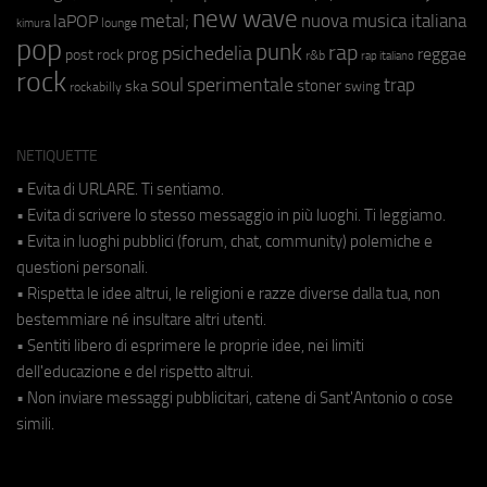
new wave
metal;
nuova musica italiana
laPOP
lounge
kimura
pop
punk
rap
psichedelia
reggae
prog
post rock
r&b
rap italiano
rock
soul
sperimentale
trap
stoner
ska
swing
rockabilly
NETIQUETTE
• Evita di URLARE. Ti sentiamo.
• Evita di scrivere lo stesso messaggio in più luoghi. Ti leggiamo.
• Evita in luoghi pubblici (forum, chat, community) polemiche e
questioni personali.
• Rispetta le idee altrui, le religioni e razze diverse dalla tua, non
bestemmiare né insultare altri utenti.
• Sentiti libero di esprimere le proprie idee, nei limiti
dell'educazione e del rispetto altrui.
• Non inviare messaggi pubblicitari, catene di Sant'Antonio o cose
simili.