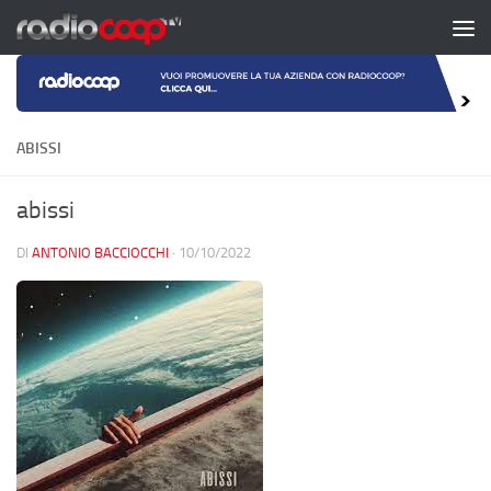
Salta al contenuto
ABISSI
abissi
DI
ANTONIO BACCIOCCHI
·
10/10/2022