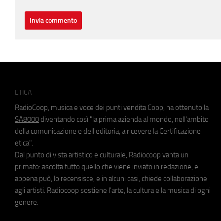
ETICA
RadioCoop, musica e voce dei punti vendita Coop, ha ottenuto la
SA8000
diventando così "la prima azienda al mondo, nell'ambito
della comunicazione e dell'editoria, a ricevere la Certificazione
etica".
Dal punto di vista artistico e culturale, Radiocoop vanta un
primato: ascolta tutto quello che viene inviato in redazione, e
appena può, lo recensisce, e in alcuni casi, chiede collaborazione
agli artisti. Radiocoop sostiene l'arte, la cultura e la musica di ogni
genere.