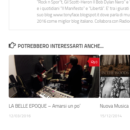
"Rock n Spor"t, Gil Scott-Heron Il Bob Dylan Nero" e "
e i quotidiani “Il Manifesto” e “Libertà”. E' tra i gi
suo blog www.tonyface.blogspot.it dove parla di music
2016 come miglior blog italiano. Collabora con Radi
POTREBBERO INTERESSARTI ANCHE...
0
LA BELLE EPOQUE – Amarsi un po’
Nuova Musica I
12/03/2016
15/12/2014