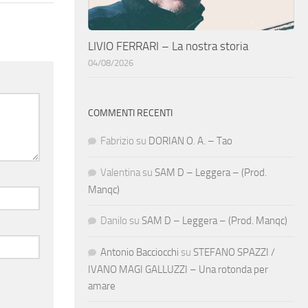
LIVIO FERRARI – La nostra storia
04/08/2026
COMMENTI RECENTI
Fabrizio
su
DORIAN O. A. – Tao
Valentina
su
SAM D – Leggera – (Prod.
Manqc)
Danilo
su
SAM D – Leggera – (Prod. Manqc)
Antonio Bacciocchi
su
STEFANO SPAZZI /
IVANO MAGI GALLUZZI – Una rotonda per
amare