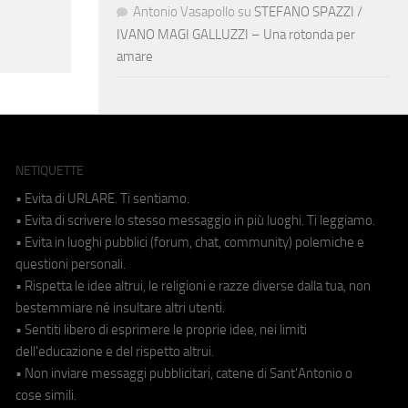
Antonio Vasapollo
su
STEFANO SPAZZI /
IVANO MAGI GALLUZZI – Una rotonda per
amare
NETIQUETTE
• Evita di URLARE. Ti sentiamo.
• Evita di scrivere lo stesso messaggio in più luoghi. Ti leggiamo.
• Evita in luoghi pubblici (forum, chat, community) polemiche e
questioni personali.
• Rispetta le idee altrui, le religioni e razze diverse dalla tua, non
bestemmiare né insultare altri utenti.
• Sentiti libero di esprimere le proprie idee, nei limiti
dell'educazione e del rispetto altrui.
• Non inviare messaggi pubblicitari, catene di Sant'Antonio o
cose simili.