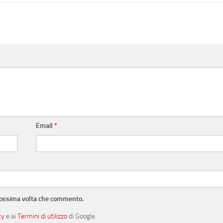
Email
*
prossima volta che commento.
cy
e ai
Termini di utilizzo
di Google.