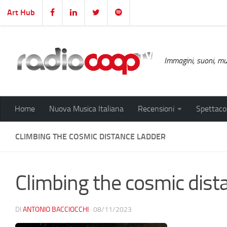
Art Hub
Salta al contenuto
Immagini, suoni, mus
Home
Nuova Musica Italiana
Recensioni
Spettacol
CLIMBING THE COSMIC DISTANCE LADDER
Climbing the cosmic dist
DI
ANTONIO BACCIOCCHI
·
08/11/2023