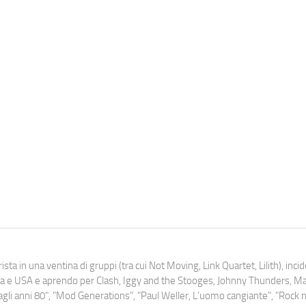
ista in una ventina di gruppi (tra cui Not Moving, Link Quartet, Lilith), inc
uropa e USA e aprendo per Clash, Iggy and the Stooges, Johnny Thunders, 
o dagli anni 80", "Mod Generations", "Paul Weller, L’uomo cangiante", "Rock n