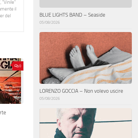
 "Vinile"
namente il
BLUE LIGHTS BAND – Seaside
er del
05/08/2026
0
LORENZO GOCCIA – Non volevo uscire
05/08/2026
rte