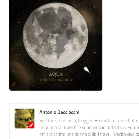
Antonio Bacciocchi
Scrittore, musicista, blogger. Ha militato come batter
cinquantina di dischi e suonando in tutta Italia, E
etc. Ha scritto una decina di libri tra cui "Uscito viv