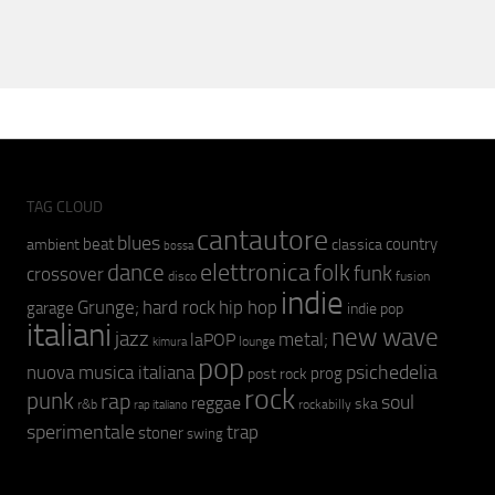
TAG CLOUD
cantautore
blues
beat
country
ambient
classica
bossa
elettronica
dance
folk
funk
crossover
fusion
disco
indie
hip hop
Grunge;
hard rock
garage
indie pop
italiani
new wave
jazz
metal;
laPOP
lounge
kimura
pop
psichedelia
nuova musica italiana
prog
post rock
rock
punk
rap
soul
reggae
ska
r&b
rockabilly
rap italiano
sperimentale
trap
stoner
swing