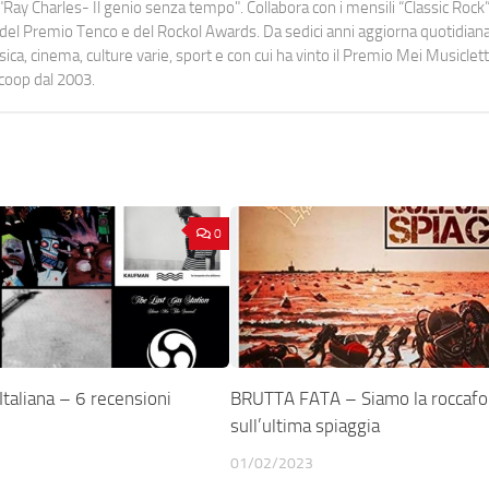
Ray Charles- Il genio senza tempo". Collabora con i mensili “Classic Rock”,
urati del Premio Tenco e del Rockol Awards. Da sedici anni aggiorna quotidia
a, cinema, culture varie, sport e con cui ha vinto il Premio Mei Musiclett
ocoop dal 2003.
0
taliana – 6 recensioni
BRUTTA FATA – Siamo la roccafo
sull’ultima spiaggia
01/02/2023