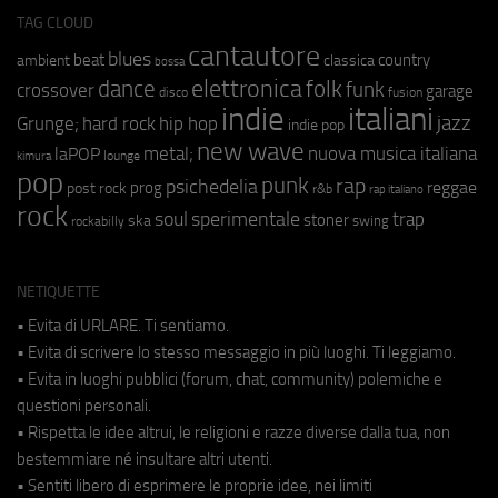
TAG CLOUD
cantautore
blues
beat
country
ambient
classica
bossa
elettronica
dance
folk
funk
crossover
garage
fusion
disco
indie
italiani
jazz
hip hop
Grunge;
hard rock
indie pop
new wave
metal;
nuova musica italiana
laPOP
lounge
kimura
pop
punk
rap
psichedelia
reggae
prog
post rock
r&b
rap italiano
rock
soul
sperimentale
trap
stoner
ska
swing
rockabilly
NETIQUETTE
• Evita di URLARE. Ti sentiamo.
• Evita di scrivere lo stesso messaggio in più luoghi. Ti leggiamo.
• Evita in luoghi pubblici (forum, chat, community) polemiche e
questioni personali.
• Rispetta le idee altrui, le religioni e razze diverse dalla tua, non
bestemmiare né insultare altri utenti.
• Sentiti libero di esprimere le proprie idee, nei limiti