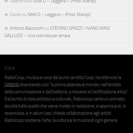
Valentina
su
SAM D – Leggera – (Prod. Manqc)
Danilo
su
SAM D – Leggera – (Prod. Manqc)
Antonio Bacciocchi
su
STEFANO SPAZZI / IVANO MAGI
GALLUZZI – Una rotonda per amare
ETICA
RadioCoop, musica e voce dei punti vendita Coop, ha ottenuto la
SA8000
diventando così "la prima azienda al mondo, nell'ambito
della comunicazione e dell'editoria, a ricevere la Certificazione etica".
Dal punto di vista artistico e culturale, Radiocoop vanta un primato:
ascolta tutto quello che viene inviato in redazione, e appena può, lo
recensisce, e in alcuni casi, chiede collaborazione agli artisti.
Radiocoop sostiene l'arte, la cultura e la musica di ogni genere.