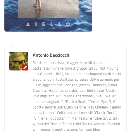
Antonio Bacciocchi
Scrittore, musicista, blogger. Ha militato come
batterista in una ventina di gruppi (tra cui Not Moving,
Link Quartet, Lilith), incidendo una cinquantina di dischi
e suonando in tutta Italia, Europa e USA e aprendo per
Clash, Iggy and the Stooges, Johnny Thunders, Manu
Chao etc. Ha scritto una decina di libri tra cui "Uscito
vivo dagli anni 80", "Mod Generations", "Paul Weller,
L’uomo cangiante", "Rock n Goal", "Rock n Spor"t, Gil
Scott-Heron Il Bob Dylan Nero" e "Ray Charles- Il genio
senza tempo". Collabora con i mensili “Classic Rock”,
"Vinile" e i quotidiani “Il Manifesto” e “Libertà”. E' tra i
giurati del Premio Tenco e del Rockol Awards. Da sedici
anni aggiorna quotidianamente il suo blog