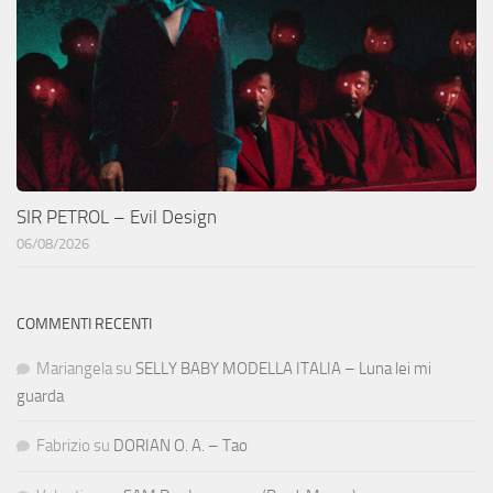
SIR PETROL – Evil Design
06/08/2026
COMMENTI RECENTI
Mariangela
su
SELLY BABY MODELLA ITALIA – Luna lei mi
guarda
Fabrizio
su
DORIAN O. A. – Tao