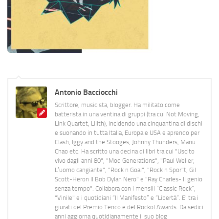
Antonio Bacciocchi
Scrittore, musicista, blogger. Ha militato come
batterista in una ventina di gruppi (tra cui Not Moving,
Link Quartet, Lilith), incidendo una cinquantina di dischi
e suonando in tutta Italia, Europa e USA e aprendo per
Clash, Iggy and the Stooges, Johnny Thunders, Manu
Chao etc. Ha scritto una decina di libri tra cui "Uscito
vivo dagli anni 80", "Mod Generations", "Paul Weller,
L’uomo cangiante", "Rock n Goal", "Rock n Spor"t, Gil
Scott-Heron Il Bob Dylan Nero" e "Ray Charles- Il genio
senza tempo". Collabora con i mensili “Classic Rock”,
"Vinile" e i quotidiani “Il Manifesto” e “Libertà”. E' tra i
giurati del Premio Tenco e del Rockol Awards. Da sedici
anni aggiorna quotidianamente il suo blog