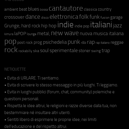
cantautore
blues
beat
country
ambient
classica
bossa
elettronica
dance
folk
funk
crossover
garage
fusion
disco
indie
italiani
jazz
hip hop
Grunge;
hard rock
indie pop
new wave
metal;
nuova musica italiana
laPOP
lounge
kimura
pop
punk
rap
psichedelia
reggae
prog
post rock
r&b
rap italiano
rock
soul
sperimentale
trap
stoner
ska
swing
rockabilly
NETIQUETTE
• Evita di URLARE. Ti sentiamo.
• Evita di scrivere lo stesso messaggio in più luoghi. Ti leggiamo.
• Evita in luoghi pubblici (forum, chat, community) polemiche e
questioni personali.
• Rispetta le idee altrui, le religioni e razze diverse dalla tua, non
bestemmiare né insultare altri utenti.
• Sentiti libero di esprimere le proprie idee, nei limiti
dell'educazione e del rispetto altrui.