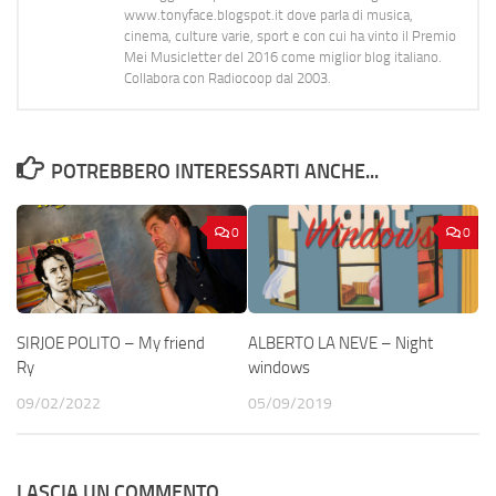
www.tonyface.blogspot.it dove parla di musica,
cinema, culture varie, sport e con cui ha vinto il Premio
Mei Musicletter del 2016 come miglior blog italiano.
Collabora con Radiocoop dal 2003.
POTREBBERO INTERESSARTI ANCHE...
0
0
SIRJOE POLITO – My friend
ALBERTO LA NEVE – Night
Ry
windows
09/02/2022
05/09/2019
LASCIA UN COMMENTO