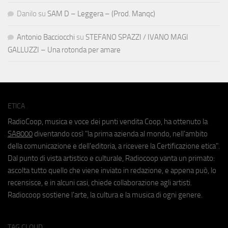
Danilo
su
SAM D – Leggera – (Prod. Manqc)
Antonio Bacciocchi
su
STEFANO SPAZZI / IVANO MAGI
GALLUZZI – Una rotonda per amare
ETICA
RadioCoop, musica e voce dei punti vendita Coop, ha ottenuto la
SA8000
diventando così "la prima azienda al mondo, nell'ambito
della comunicazione e dell'editoria, a ricevere la Certificazione etica".
Dal punto di vista artistico e culturale, Radiocoop vanta un primato:
ascolta tutto quello che viene inviato in redazione, e appena può, lo
recensisce, e in alcuni casi, chiede collaborazione agli artisti.
Radiocoop sostiene l'arte, la cultura e la musica di ogni genere.
TAG CLOUD