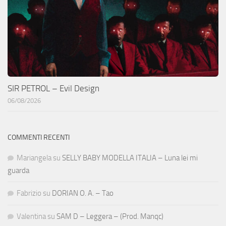
SIR PETROL – Evil Design
06/08/2026
COMMENTI RECENTI
Mariangela
su
SELLY BABY MODELLA ITALIA – Luna lei mi
guarda
Fabrizio
su
DORIAN O. A. – Tao
Valentina
su
SAM D – Leggera – (Prod. Manqc)