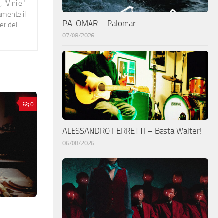
 "Vinile"
namente il
PALOMAR – Palomar
er del
07/08/2026
0
ALESSANDRO FERRETTI – Basta Walter!
06/08/2026