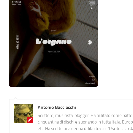
Antonio Bacciocchi
Scrittore, musicista, blogger. Ha militato come batter
cinquantina di dischi e suonando in tutta Italia, E
etc. Ha scritto una decina di libri tra cui "Uscito viv