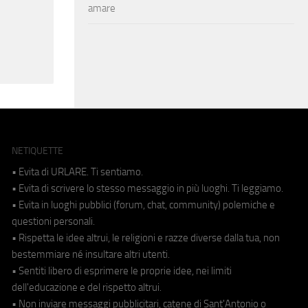
amare
NETIQUETTE
• Evita di URLARE. Ti sentiamo.
• Evita di scrivere lo stesso messaggio in più luoghi. Ti leggiamo.
• Evita in luoghi pubblici (forum, chat, community) polemiche e
questioni personali.
• Rispetta le idee altrui, le religioni e razze diverse dalla tua, non
bestemmiare né insultare altri utenti.
• Sentiti libero di esprimere le proprie idee, nei limiti
dell'educazione e del rispetto altrui.
• Non inviare messaggi pubblicitari, catene di Sant'Antonio o