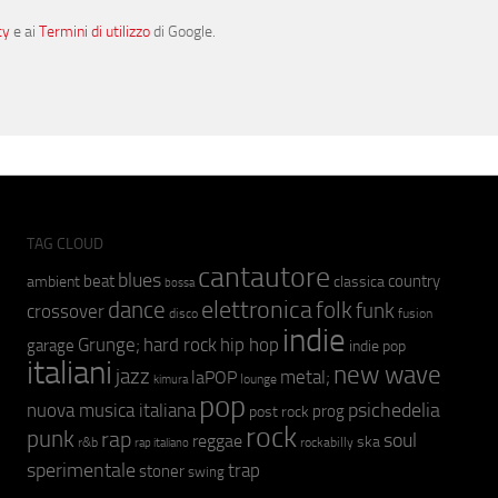
cy
e ai
Termini di utilizzo
di Google.
TAG CLOUD
cantautore
blues
beat
country
ambient
classica
bossa
elettronica
dance
folk
funk
crossover
fusion
disco
indie
hip hop
Grunge;
hard rock
garage
indie pop
italiani
new wave
jazz
metal;
laPOP
lounge
kimura
pop
psichedelia
nuova musica italiana
prog
post rock
rock
punk
rap
soul
reggae
ska
r&b
rockabilly
rap italiano
sperimentale
trap
stoner
swing