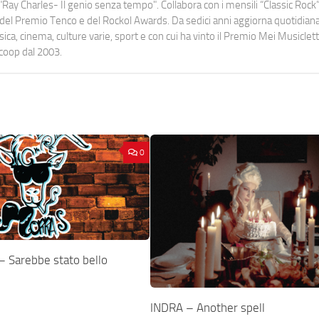
Ray Charles- Il genio senza tempo". Collabora con i mensili “Classic Rock”,
urati del Premio Tenco e del Rockol Awards. Da sedici anni aggiorna quotidia
a, cinema, culture varie, sport e con cui ha vinto il Premio Mei Musiclett
ocoop dal 2003.
0
Sarebbe stato bello
INDRA – Another spell