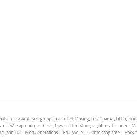
ista in una ventina di gruppi (tra cui Not Moving, Link Quartet, Lilith), inc
uropa e USA e aprendo per Clash, Iggy and the Stooges, Johnny Thunders, 
o dagli anni 80", "Mod Generations", "Paul Weller, L’uomo cangiante", "Rock n