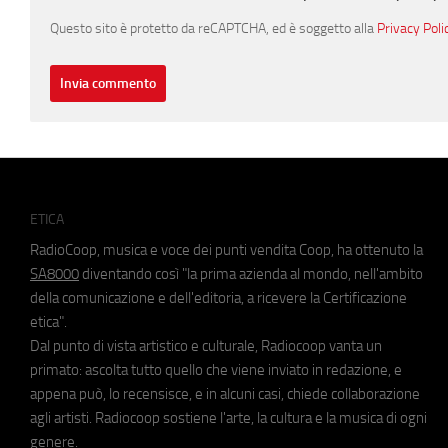
Questo sito è protetto da reCAPTCHA, ed è soggetto alla
Privacy Poli
ETICA
RadioCoop, musica e voce dei punti vendita Coop, ha ottenuto la
SA8000
diventando così "la prima azienda al mondo, nell'ambito
della comunicazione e dell'editoria, a ricevere la Certificazione
etica".
Dal punto di vista artistico e culturale, Radiocoop vanta un
primato: ascolta tutto quello che viene inviato in redazione, e
appena può, lo recensisce, e in alcuni casi, chiede collaborazione
agli artisti. Radiocoop sostiene l'arte, la cultura e la musica di ogni
genere.