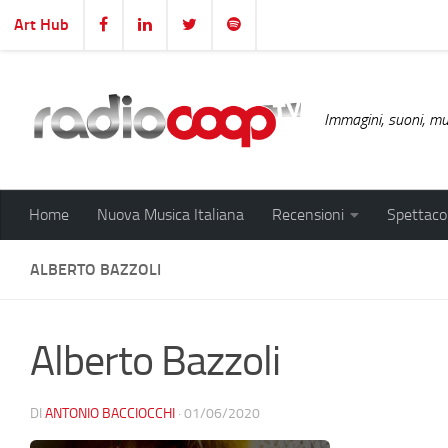
Art Hub
Salta al contenuto
Immagini, suoni, mus
Home
Nuova Musica Italiana
Recensioni
Spettacol
ALBERTO BAZZOLI
Alberto Bazzoli
DI
ANTONIO BACCIOCCHI
·
01/06/2020