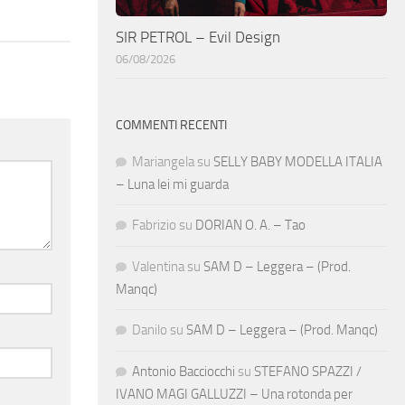
SIR PETROL – Evil Design
06/08/2026
COMMENTI RECENTI
Mariangela
su
SELLY BABY MODELLA ITALIA
– Luna lei mi guarda
Fabrizio
su
DORIAN O. A. – Tao
Valentina
su
SAM D – Leggera – (Prod.
Manqc)
Danilo
su
SAM D – Leggera – (Prod. Manqc)
Antonio Bacciocchi
su
STEFANO SPAZZI /
IVANO MAGI GALLUZZI – Una rotonda per