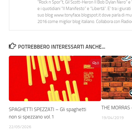
"Rock n Spor"t, Gil Scott-Heron Il Bob Dylan Nero" e "
e i quotidiani “Il Manifesto” e “Libertà”. E' tra i gi
suo blog www.tonyface.blogspot.it dove parla di music
2016 come miglior blog italiano. Collabora con Radi
POTREBBERO INTERESSARTI ANCHE...
0
THE MORRAS – 
SPAGHETTI SPEZZATI – Gli spaghetti
non si spezzano vol.1
19/04/2019
22/05/2026