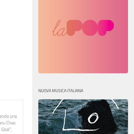
NUOVA MUSICA ITALIANA
idendo una
Manu Chao
 Goal",