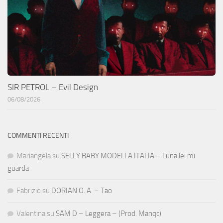
SIR PETROL – Evil Design
06/08/2026
COMMENTI RECENTI
Mariangela
su
SELLY BABY MODELLA ITALIA – Luna lei mi
guarda
Fabrizio
su
DORIAN O. A. – Tao
Valentina
su
SAM D – Leggera – (Prod. Manqc)