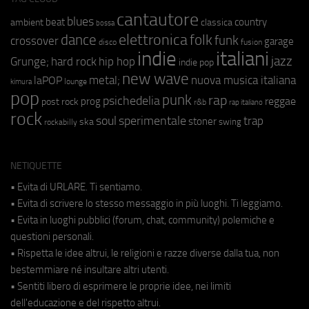
cantautore
blues
beat
country
ambient
classica
bossa
elettronica
dance
folk
funk
crossover
garage
fusion
disco
indie
italiani
jazz
hip hop
Grunge;
hard rock
indie pop
new wave
metal;
nuova musica italiana
laPOP
lounge
kimura
pop
punk
rap
psichedelia
reggae
prog
post rock
r&b
rap italiano
rock
soul
sperimentale
trap
stoner
ska
swing
rockabilly
NETIQUETTE
• Evita di URLARE. Ti sentiamo.
• Evita di scrivere lo stesso messaggio in più luoghi. Ti leggiamo.
• Evita in luoghi pubblici (forum, chat, community) polemiche e
questioni personali.
• Rispetta le idee altrui, le religioni e razze diverse dalla tua, non
bestemmiare né insultare altri utenti.
• Sentiti libero di esprimere le proprie idee, nei limiti
dell'educazione e del rispetto altrui.