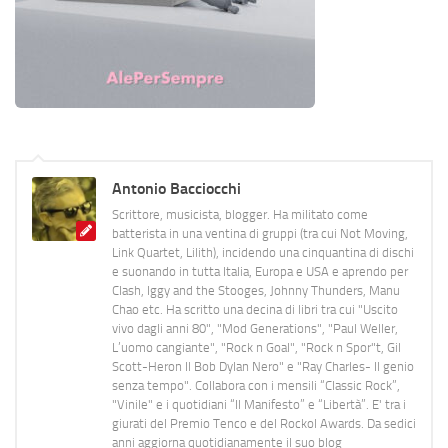
Antonio Bacciocchi
Scrittore, musicista, blogger. Ha militato come
batterista in una ventina di gruppi (tra cui Not Moving,
Link Quartet, Lilith), incidendo una cinquantina di dischi
e suonando in tutta Italia, Europa e USA e aprendo per
Clash, Iggy and the Stooges, Johnny Thunders, Manu
Chao etc. Ha scritto una decina di libri tra cui "Uscito
vivo dagli anni 80", "Mod Generations", "Paul Weller,
L’uomo cangiante", "Rock n Goal", "Rock n Spor"t, Gil
Scott-Heron Il Bob Dylan Nero" e "Ray Charles- Il genio
senza tempo". Collabora con i mensili “Classic Rock”,
"Vinile" e i quotidiani “Il Manifesto” e “Libertà”. E' tra i
giurati del Premio Tenco e del Rockol Awards. Da sedici
anni aggiorna quotidianamente il suo blog