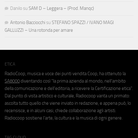
Danilo
su
SAM D – Leggera – (Prod. Manqc)
Antonio Bacciocchi
su
STEFANO SPAZZI / IVANO MAGI
GALLUZZI – Una rotonda per amare
ETICA
RadioCoop, musica e voce dei punti vendita Coop, ha ottenuto la
SA8000
diventando così "la prima azienda al mondo, nell'ambito
della comunicazione e dell'editoria, a ricevere la Certificazione etica".
Dal punto di vista artistico e culturale, Radiocoop vanta un primato:
ascolta tutto quello che viene inviato in redazione, e appena può, lo
recensisce, e in alcuni casi, chiede collaborazione agli artisti.
Radiocoop sostiene l'arte, la cultura e la musica di ogni genere.
TAG CLOUD