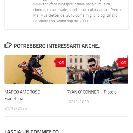
www.tonyface.blogspot.it dove parla di musica,
cinema, culture varie, sport e con cui ha vinto il Premio
Mei Musicletter del 2016 come miglior blog italiano.
Collabora con Radiocoop dal 2003.
POTREBBERO INTERESSARTI ANCHE...
0
0
MARCO AMOROSO –
RYAN O’ CONNER – Piccolo
Epinefrina
10/12/2020
21/12/2025
LASCIA UN COMMENTO