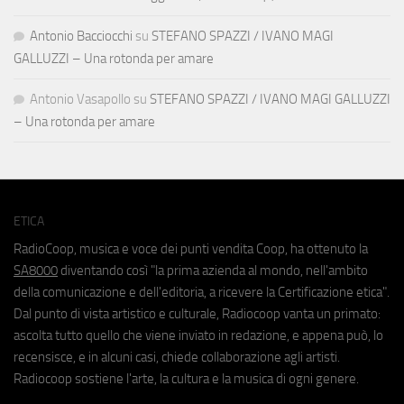
Antonio Bacciocchi
su
STEFANO SPAZZI / IVANO MAGI
GALLUZZI – Una rotonda per amare
Antonio Vasapollo
su
STEFANO SPAZZI / IVANO MAGI GALLUZZI
– Una rotonda per amare
ETICA
RadioCoop, musica e voce dei punti vendita Coop, ha ottenuto la
SA8000
diventando così "la prima azienda al mondo, nell'ambito
della comunicazione e dell'editoria, a ricevere la Certificazione etica".
Dal punto di vista artistico e culturale, Radiocoop vanta un primato:
ascolta tutto quello che viene inviato in redazione, e appena può, lo
recensisce, e in alcuni casi, chiede collaborazione agli artisti.
Radiocoop sostiene l'arte, la cultura e la musica di ogni genere.