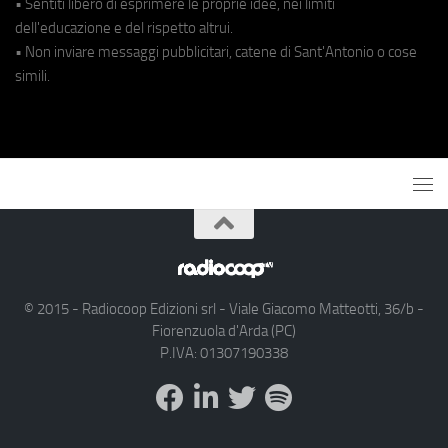
• Sentiti libero di esprimere le proprie idee, nei limiti
dell'educazione e del rispetto altrui.
• Non inviare messaggi pubblicitari, catene di Sant'Antonio o cose
simili.
© 2015 - Radiocoop Edizioni srl - Viale Giacomo Matteotti, 36/b -
Fiorenzuola d'Arda (PC)
P.IVA: 01307190338