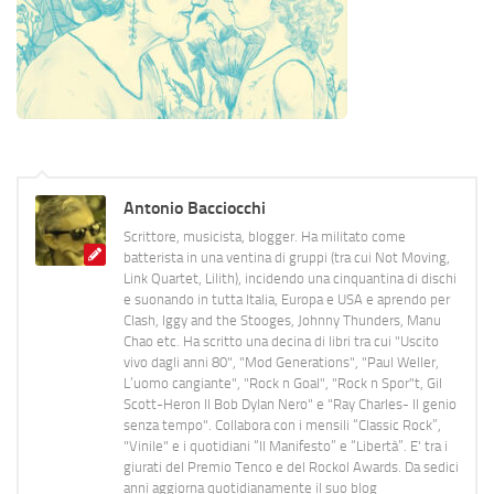
Antonio Bacciocchi
Scrittore, musicista, blogger. Ha militato come
batterista in una ventina di gruppi (tra cui Not Moving,
Link Quartet, Lilith), incidendo una cinquantina di dischi
e suonando in tutta Italia, Europa e USA e aprendo per
Clash, Iggy and the Stooges, Johnny Thunders, Manu
Chao etc. Ha scritto una decina di libri tra cui "Uscito
vivo dagli anni 80", "Mod Generations", "Paul Weller,
L’uomo cangiante", "Rock n Goal", "Rock n Spor"t, Gil
Scott-Heron Il Bob Dylan Nero" e "Ray Charles- Il genio
senza tempo". Collabora con i mensili “Classic Rock”,
"Vinile" e i quotidiani “Il Manifesto” e “Libertà”. E' tra i
giurati del Premio Tenco e del Rockol Awards. Da sedici
anni aggiorna quotidianamente il suo blog