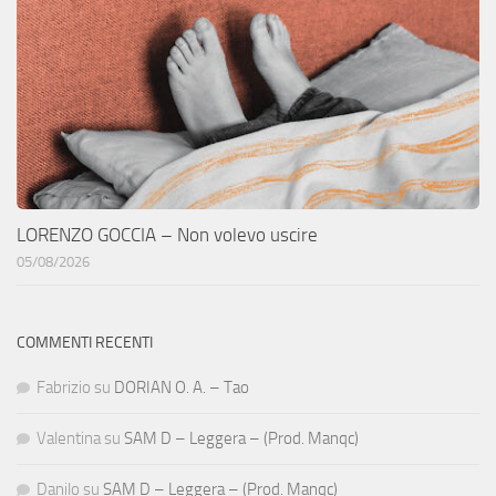
LORENZO GOCCIA – Non volevo uscire
05/08/2026
COMMENTI RECENTI
Fabrizio
su
DORIAN O. A. – Tao
Valentina
su
SAM D – Leggera – (Prod. Manqc)
Danilo
su
SAM D – Leggera – (Prod. Manqc)