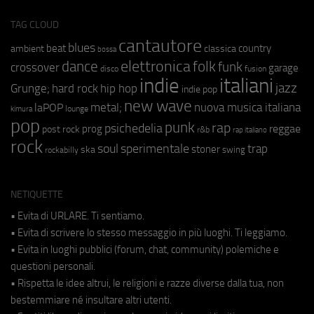
TAG CLOUD
cantautore
blues
beat
country
ambient
classica
bossa
elettronica
dance
folk
funk
crossover
garage
fusion
disco
indie
italiani
jazz
hip hop
Grunge;
hard rock
indie pop
new wave
metal;
nuova musica italiana
laPOP
lounge
kimura
pop
punk
rap
psichedelia
reggae
prog
post rock
r&b
rap italiano
rock
soul
sperimentale
trap
stoner
ska
swing
rockabilly
NETIQUETTE
• Evita di URLARE. Ti sentiamo.
• Evita di scrivere lo stesso messaggio in più luoghi. Ti leggiamo.
• Evita in luoghi pubblici (forum, chat, community) polemiche e
questioni personali.
• Rispetta le idee altrui, le religioni e razze diverse dalla tua, non
bestemmiare né insultare altri utenti.