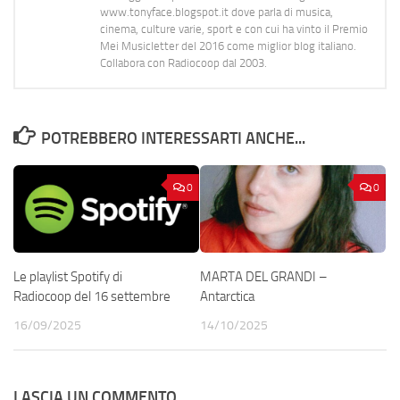
www.tonyface.blogspot.it dove parla di musica,
cinema, culture varie, sport e con cui ha vinto il Premio
Mei Musicletter del 2016 come miglior blog italiano.
Collabora con Radiocoop dal 2003.
POTREBBERO INTERESSARTI ANCHE...
0
0
Le playlist Spotify di
MARTA DEL GRANDI –
Radiocoop del 16 settembre
Antarctica
16/09/2025
14/10/2025
LASCIA UN COMMENTO