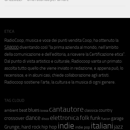
ETICA
RadioCoop, musica e voce dei punti vendita Coop, ha ottenuto la
SA8000
diventando così "la prima azienda al mondo, nell'ambito
della comunicazione e dell'editoria, a ricevere la Certificazione etica".
Dal punto di vista artistico e culturale, Radiocoop vanta un primato:
ascolta tutto quello che viene inviato in redazione, e appena può, lo
recensisce, e in alcuni casi, chiede collaborazione agli artisti.
Radiocoop sostiene l'arte, la cultura e la musica di ogni genere.
TAG CLOUD
cantautore
blues
beat
country
ambient
classica
bossa
elettronica
dance
folk
funk
crossover
garage
fusion
disco
indie
italiani
jazz
hip hop
Grunge;
hard rock
indie pop