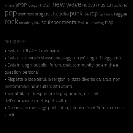
new wave
metal;
nuova musica italiana
laPOP
lounge
kimura
pop
punk
rap
psichedelia
reggae
prog
post rock
r&b
rap italiano
rock
soul
sperimentale
trap
stoner
ska
swing
rockabilly
NETIQUETTE
• Evita di URLARE. Ti sentiamo.
• Evita di scrivere lo stesso messaggio in più luoghi. Ti leggiamo.
• Evita in luoghi pubblici (forum, chat, community) polemiche e
questioni personali.
• Rispetta le idee altrui, le religioni e razze diverse dalla tua, non
bestemmiare né insultare altri utenti.
• Sentiti libero di esprimere le proprie idee, nei limiti
dell'educazione e del rispetto altrui.
• Non inviare messaggi pubblicitari, catene di Sant'Antonio o cose
simili.