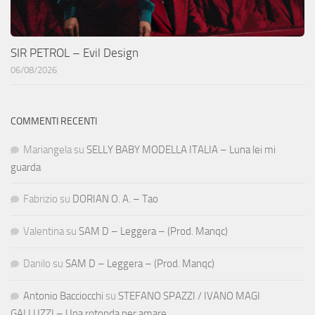
SIR PETROL – Evil Design
06/08/2026
COMMENTI RECENTI
Mariangela
su
SELLY BABY MODELLA ITALIA – Luna lei mi
guarda
Fabrizio
su
DORIAN O. A. – Tao
Valentina
su
SAM D – Leggera – (Prod. Manqc)
Danilo
su
SAM D – Leggera – (Prod. Manqc)
Antonio Bacciocchi
su
STEFANO SPAZZI / IVANO MAGI
GALLUZZI – Una rotonda per amare