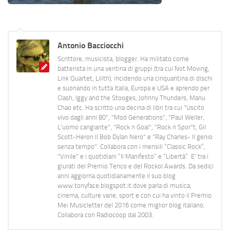
Antonio Bacciocchi
Scrittore, musicista, blogger. Ha militato come
batterista in una ventina di gruppi (tra cui Not Moving,
Link Quartet, Lilith), incidendo una cinquantina di dischi
e suonando in tutta Italia, Europa e USA e aprendo per
Clash, Iggy and the Stooges, Johnny Thunders, Manu
Chao etc. Ha scritto una decina di libri tra cui "Uscito
vivo dagli anni 80", "Mod Generations", "Paul Weller,
L’uomo cangiante", "Rock n Goal", "Rock n Spor"t, Gil
Scott-Heron Il Bob Dylan Nero" e "Ray Charles- Il genio
senza tempo". Collabora con i mensili “Classic Rock”,
"Vinile" e i quotidiani “Il Manifesto” e “Libertà”. E' tra i
giurati del Premio Tenco e del Rockol Awards. Da sedici
anni aggiorna quotidianamente il suo blog
www.tonyface.blogspot.it dove parla di musica,
cinema, culture varie, sport e con cui ha vinto il Premio
Mei Musicletter del 2016 come miglior blog italiano.
Collabora con Radiocoop dal 2003.