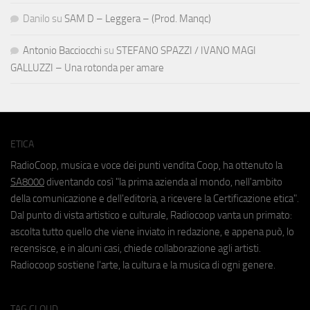
Danilo
su
SAM D – Leggera – (Prod. Manqc)
Antonio Bacciocchi
su
STEFANO SPAZZI / IVANO MAGI
GALLUZZI – Una rotonda per amare
ETICA
RadioCoop, musica e voce dei punti vendita Coop, ha ottenuto la
SA8000
diventando così "la prima azienda al mondo, nell'ambito
della comunicazione e dell'editoria, a ricevere la Certificazione etica".
Dal punto di vista artistico e culturale, Radiocoop vanta un primato:
ascolta tutto quello che viene inviato in redazione, e appena può, lo
recensisce, e in alcuni casi, chiede collaborazione agli artisti.
Radiocoop sostiene l'arte, la cultura e la musica di ogni genere.
TAG CLOUD