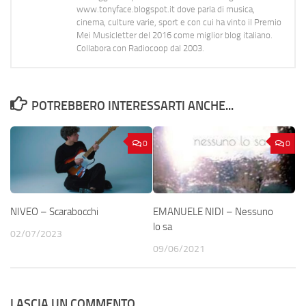
www.tonyface.blogspot.it dove parla di musica,
cinema, culture varie, sport e con cui ha vinto il Premio
Mei Musicletter del 2016 come miglior blog italiano.
Collabora con Radiocoop dal 2003.
POTREBBERO INTERESSARTI ANCHE...
0
0
NIVEO – Scarabocchi
EMANUELE NIDI – Nessuno
lo sa
02/07/2023
09/06/2021
LASCIA UN COMMENTO