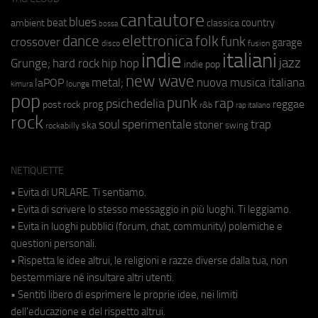
cantautore
blues
beat
country
ambient
classica
bossa
elettronica
dance
folk
funk
crossover
garage
fusion
disco
indie
italiani
jazz
hip hop
Grunge;
hard rock
indie pop
new wave
metal;
nuova musica italiana
laPOP
lounge
kimura
pop
punk
rap
psichedelia
reggae
prog
post rock
r&b
rap italiano
rock
soul
sperimentale
trap
stoner
ska
swing
rockabilly
NETIQUETTE
• Evita di URLARE. Ti sentiamo.
• Evita di scrivere lo stesso messaggio in più luoghi. Ti leggiamo.
• Evita in luoghi pubblici (forum, chat, community) polemiche e
questioni personali.
• Rispetta le idee altrui, le religioni e razze diverse dalla tua, non
bestemmiare né insultare altri utenti.
• Sentiti libero di esprimere le proprie idee, nei limiti
dell'educazione e del rispetto altrui.