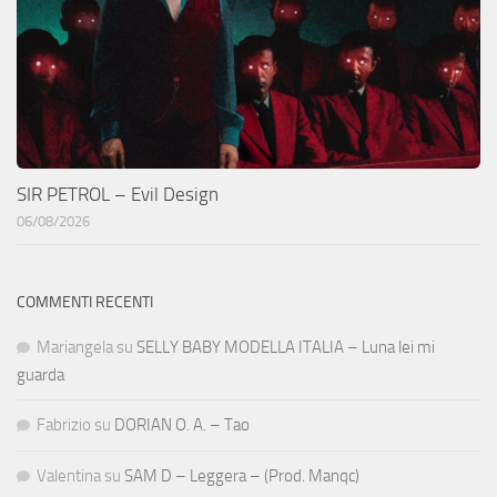
SIR PETROL – Evil Design
06/08/2026
COMMENTI RECENTI
Mariangela
su
SELLY BABY MODELLA ITALIA – Luna lei mi
guarda
Fabrizio
su
DORIAN O. A. – Tao
Valentina
su
SAM D – Leggera – (Prod. Manqc)