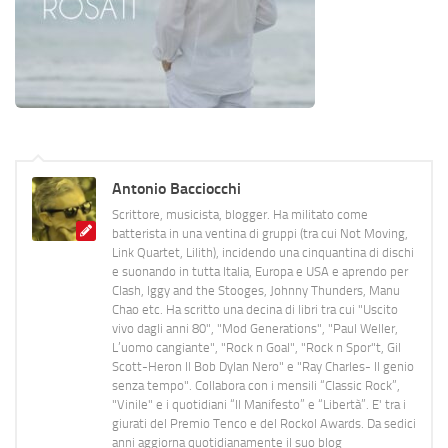
Antonio Bacciocchi
Scrittore, musicista, blogger. Ha militato come
batterista in una ventina di gruppi (tra cui Not Moving,
Link Quartet, Lilith), incidendo una cinquantina di dischi
e suonando in tutta Italia, Europa e USA e aprendo per
Clash, Iggy and the Stooges, Johnny Thunders, Manu
Chao etc. Ha scritto una decina di libri tra cui "Uscito
vivo dagli anni 80", "Mod Generations", "Paul Weller,
L’uomo cangiante", "Rock n Goal", "Rock n Spor"t, Gil
Scott-Heron Il Bob Dylan Nero" e "Ray Charles- Il genio
senza tempo". Collabora con i mensili “Classic Rock”,
"Vinile" e i quotidiani “Il Manifesto” e “Libertà”. E' tra i
giurati del Premio Tenco e del Rockol Awards. Da sedici
anni aggiorna quotidianamente il suo blog