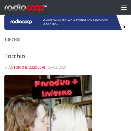
Salta al contenuto
TORCHIO
Torchio
DI
ANTONIO BACCIOCCHI
·
05/02/2021