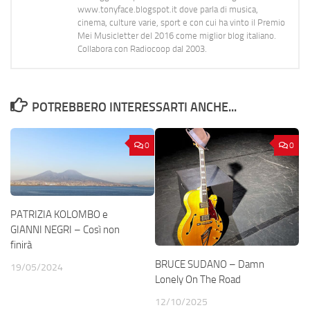
www.tonyface.blogspot.it dove parla di musica,
cinema, culture varie, sport e con cui ha vinto il Premio
Mei Musicletter del 2016 come miglior blog italiano.
Collabora con Radiocoop dal 2003.
POTREBBERO INTERESSARTI ANCHE...
0
0
PATRIZIA KOLOMBO e
GIANNI NEGRI – Così non
finirà
BRUCE SUDANO – Damn
19/05/2024
Lonely On The Road
12/10/2025