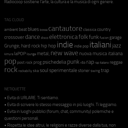
Radiocoop sostiene l'arte, la cultura e la musica di ogni genere.
TAG CLOUD
cantautore
blues
beat
country
ambient
classica
bossa
elettronica
dance
folk
funk
crossover
garage
fusion
disco
indie
italiani
jazz
hip hop
Grunge;
hard rock
indie pop
new wave
metal;
nuova musica italiana
laPOP
lounge
kimura
pop
punk
rap
psichedelia
reggae
prog
post rock
r&b
rap italiano
rock
soul
sperimentale
trap
stoner
ska
swing
rockabilly
NETIQUETTE
• Evita di URLARE. Ti sentiamo.
• Evita di scrivere lo stesso messaggio in più luoghi. Ti leggiamo.
• Evita in luoghi pubblici (forum, chat, community) polemiche e
questioni personali.
• Rispetta le idee altrui, le religioni e razze diverse dalla tua, non