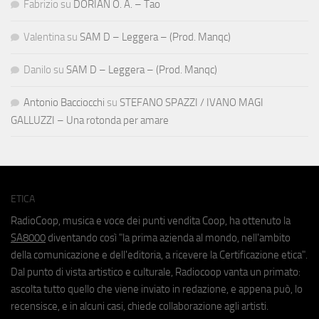
Fabrizio
su
DORIAN O. A. – Tao
Valentina
su
SAM D – Leggera – (Prod. Manqc)
Danilo
su
SAM D – Leggera – (Prod. Manqc)
Antonio Bacciocchi
su
STEFANO SPAZZI / IVANO MAGI
GALLUZZI – Una rotonda per amare
ETICA
RadioCoop, musica e voce dei punti vendita Coop, ha ottenuto la
SA8000
diventando così "la prima azienda al mondo, nell'ambito
della comunicazione e dell'editoria, a ricevere la Certificazione etica".
Dal punto di vista artistico e culturale, Radiocoop vanta un primato:
ascolta tutto quello che viene inviato in redazione, e appena può, lo
recensisce, e in alcuni casi, chiede collaborazione agli artisti.