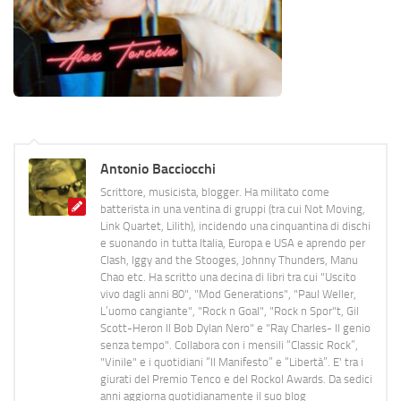
Antonio Bacciocchi
Scrittore, musicista, blogger. Ha militato come
batterista in una ventina di gruppi (tra cui Not Moving,
Link Quartet, Lilith), incidendo una cinquantina di dischi
e suonando in tutta Italia, Europa e USA e aprendo per
Clash, Iggy and the Stooges, Johnny Thunders, Manu
Chao etc. Ha scritto una decina di libri tra cui "Uscito
vivo dagli anni 80", "Mod Generations", "Paul Weller,
L’uomo cangiante", "Rock n Goal", "Rock n Spor"t, Gil
Scott-Heron Il Bob Dylan Nero" e "Ray Charles- Il genio
senza tempo". Collabora con i mensili “Classic Rock”,
"Vinile" e i quotidiani “Il Manifesto” e “Libertà”. E' tra i
giurati del Premio Tenco e del Rockol Awards. Da sedici
anni aggiorna quotidianamente il suo blog