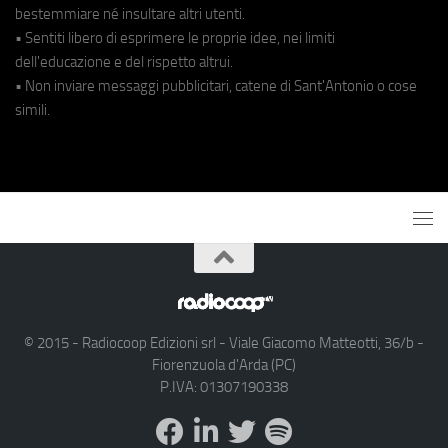
bestemmiare né insultare altri utenti.
• Sentiti libero di esprimere le proprie idee, nei limiti
dell'educazione e del rispetto altrui.
• Non inviare messaggi pubblicitari, catene di Sant'Antonio o cose
simili.
© 2015 - Radiocoop Edizioni srl - Viale Giacomo Matteotti, 36/b -
Fiorenzuola d'Arda (PC)
P.IVA: 01307190338