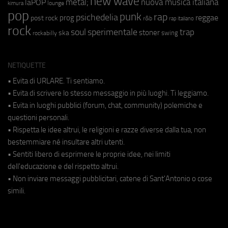
new wave
metal;
nuova musica italiana
laPOP
lounge
kimura
pop
punk
rap
psichedelia
reggae
prog
post rock
r&b
rap italiano
rock
soul
sperimentale
trap
stoner
ska
swing
rockabilly
NETIQUETTE
• Evita di URLARE. Ti sentiamo.
• Evita di scrivere lo stesso messaggio in più luoghi. Ti leggiamo.
• Evita in luoghi pubblici (forum, chat, community) polemiche e
questioni personali.
• Rispetta le idee altrui, le religioni e razze diverse dalla tua, non
bestemmiare né insultare altri utenti.
• Sentiti libero di esprimere le proprie idee, nei limiti
dell'educazione e del rispetto altrui.
• Non inviare messaggi pubblicitari, catene di Sant'Antonio o cose
simili.