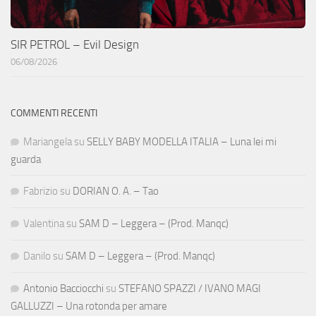
SIR PETROL – Evil Design
06/08/2026
COMMENTI RECENTI
Mariangela
su
SELLY BABY MODELLA ITALIA – Luna lei mi
guarda
Fabrizio
su
DORIAN O. A. – Tao
Valentina
su
SAM D – Leggera – (Prod. Manqc)
Danilo
su
SAM D – Leggera – (Prod. Manqc)
Antonio Bacciocchi
su
STEFANO SPAZZI / IVANO MAGI
GALLUZZI – Una rotonda per amare