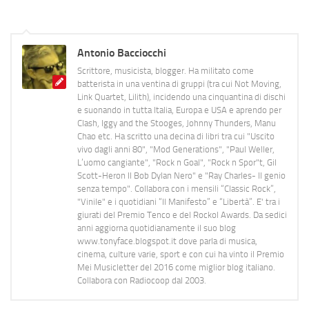
Antonio Bacciocchi
Scrittore, musicista, blogger. Ha militato come
batterista in una ventina di gruppi (tra cui Not Moving,
Link Quartet, Lilith), incidendo una cinquantina di dischi
e suonando in tutta Italia, Europa e USA e aprendo per
Clash, Iggy and the Stooges, Johnny Thunders, Manu
Chao etc. Ha scritto una decina di libri tra cui "Uscito
vivo dagli anni 80", "Mod Generations", "Paul Weller,
L’uomo cangiante", "Rock n Goal", "Rock n Spor"t, Gil
Scott-Heron Il Bob Dylan Nero" e "Ray Charles- Il genio
senza tempo". Collabora con i mensili “Classic Rock”,
"Vinile" e i quotidiani “Il Manifesto” e “Libertà”. E' tra i
giurati del Premio Tenco e del Rockol Awards. Da sedici
anni aggiorna quotidianamente il suo blog
www.tonyface.blogspot.it dove parla di musica,
cinema, culture varie, sport e con cui ha vinto il Premio
Mei Musicletter del 2016 come miglior blog italiano.
Collabora con Radiocoop dal 2003.