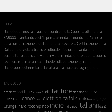
ETICA
RadioCoop, musica e voce dei punti vendita Coop, ha ottenuto la
SA8000
diventando così "la prima azienda al mondo, nell'ambito
della comunicazione e dell'editoria, a ricevere la Certificazione etica".
Dal punto di vista artistico e culturale, Radiocoop vanta un primato:
ascolta tutto quello che viene inviato in redazione, e appena può, lo
recensisce, e in alcuni casi, chiede collaborazione agli artisti.
Radiocoop sostiene l'arte, la cultura e la musica di ogni genere.
TAG CLOUD
cantautore
blues
beat
country
ambient
classica
bossa
elettronica
dance
folk
funk
crossover
garage
fusion
disco
indie
italiani
jazz
hip hop
Grunge;
hard rock
indie pop