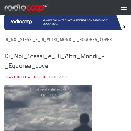
Salta al contenuto
DI_NOI_STESSI_E_DI_ALTRI_MONDI_-_EQUOREA_COVER
Di_Noi_Stessi_e_Di_Altri_Mondi_-
_Equorea_cover
DI
ANTONIO BACCIOCCHI
·
05/10/2018