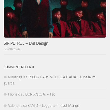
SIR PETROL – Evil Design
06/08/2026
COMMENTI RECENTI
Mariangela
su
SELLY BABY MODELLA ITALIA – Luna lei mi
guarda
Fabrizio
su
DORIAN O. A. – Tao
Valentina
su
SAM D – Leggera – (Prod. Manqc)