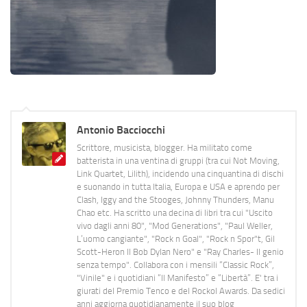
Antonio Bacciocchi
Scrittore, musicista, blogger. Ha militato come
batterista in una ventina di gruppi (tra cui Not Moving,
Link Quartet, Lilith), incidendo una cinquantina di dischi
e suonando in tutta Italia, Europa e USA e aprendo per
Clash, Iggy and the Stooges, Johnny Thunders, Manu
Chao etc. Ha scritto una decina di libri tra cui "Uscito
vivo dagli anni 80", "Mod Generations", "Paul Weller,
L’uomo cangiante", "Rock n Goal", "Rock n Spor"t, Gil
Scott-Heron Il Bob Dylan Nero" e "Ray Charles- Il genio
senza tempo". Collabora con i mensili “Classic Rock”,
"Vinile" e i quotidiani “Il Manifesto” e “Libertà”. E' tra i
giurati del Premio Tenco e del Rockol Awards. Da sedici
anni aggiorna quotidianamente il suo blog