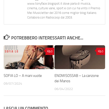
www.tonyface.blogspot.it dove parla di musica,
cinema, culture varie, sport e con cui ha vinto il Premio
Mei Musicletter del 2016 come miglior blog italiano.
Collabora con Radiocoop dal 2003.
POTREBBERO INTERESSARTI ANCHE...
0
0
SOFIA LO – A mani vuote
ENOMISOSSAB – La canzone
dei Manos
09/07/2024
06/04/2022
LASCIA UN COMMENTO