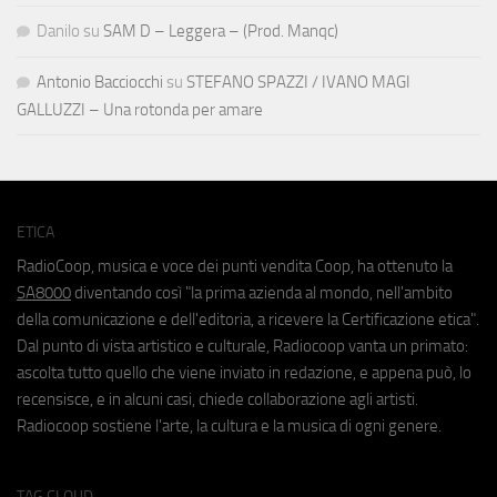
Danilo
su
SAM D – Leggera – (Prod. Manqc)
Antonio Bacciocchi
su
STEFANO SPAZZI / IVANO MAGI
GALLUZZI – Una rotonda per amare
ETICA
RadioCoop, musica e voce dei punti vendita Coop, ha ottenuto la
SA8000
diventando così "la prima azienda al mondo, nell'ambito
della comunicazione e dell'editoria, a ricevere la Certificazione etica".
Dal punto di vista artistico e culturale, Radiocoop vanta un primato:
ascolta tutto quello che viene inviato in redazione, e appena può, lo
recensisce, e in alcuni casi, chiede collaborazione agli artisti.
Radiocoop sostiene l'arte, la cultura e la musica di ogni genere.
TAG CLOUD