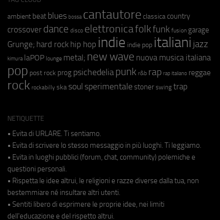
cantautore
blues
beat
country
ambient
classica
bossa
elettronica
dance
folk
funk
crossover
garage
fusion
disco
indie
italiani
jazz
hip hop
Grunge;
hard rock
indie pop
new wave
metal;
nuova musica italiana
laPOP
lounge
kimura
pop
punk
rap
psichedelia
reggae
prog
post rock
r&b
rap italiano
rock
soul
sperimentale
trap
stoner
ska
swing
rockabilly
NETIQUETTE
• Evita di URLARE. Ti sentiamo.
• Evita di scrivere lo stesso messaggio in più luoghi. Ti leggiamo.
• Evita in luoghi pubblici (forum, chat, community) polemiche e
questioni personali.
• Rispetta le idee altrui, le religioni e razze diverse dalla tua, non
bestemmiare né insultare altri utenti.
• Sentiti libero di esprimere le proprie idee, nei limiti
dell'educazione e del rispetto altrui.