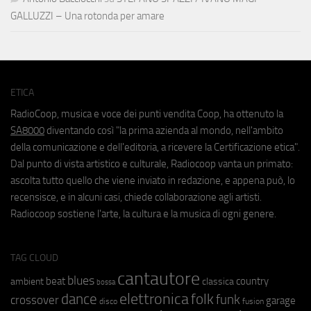
GALLUZZI – Una rotonda per amare
ETICA
RadioCoop, musica e voce dei punti vendita Coop, ha ottenuto la
SA8000
diventando così "la prima azienda al mondo, nell'ambito
della comunicazione e dell'editoria, a ricevere la Certificazione etica".
Dal punto di vista artistico e culturale, Radiocoop vanta un primato:
ascolta tutto quello che viene inviato in redazione, e appena può, lo
recensisce, e in alcuni casi, chiede collaborazione agli artisti.
Radiocoop sostiene l'arte, la cultura e la musica di ogni genere.
TAG CLOUD
cantautore
blues
beat
country
ambient
classica
bossa
elettronica
dance
folk
funk
crossover
garage
fusion
disco