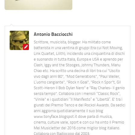
Antonio Bacciocchi
Scrittore, musicista, blogger. Ha militato come
batterista in una ventina di gruppi (tra cui Not Moving,
Link Quartet, Lilith), incidendo una cinquantina di dischi
e suonando in tutta Italia, Europa e USA e aprendo per
Clash, Iggy and the Stooges, Johnny Thunders, Manu
Chao etc. Ha scritto una decina di libri tra cui "Uscito
vivo dagli anni 80", "Mod Generations", "Paul Weller,
L’uomo cangiante", "Rock n Goal", "Rock n Spor"t, Gil
Scott-Heron Il Bob Dylan Nero" e "Ray Charles- Il genio
senza tempo". Collabora con i mensili “Classic Rock”,
"Vinile" e i quotidiani “Il Manifesto” e “Libertà”. E' tra i
giurati del Premio Tenco e del Rockol Awards. Da sedici
anni aggiorna quotidianamente il suo blog
www.tonyface.blogspot.it dove parla di musica,
cinema, culture varie, sport e con cui ha vinto il Premio
Mei Musicletter del 2016 come miglior blog italiano.
Collabora con Radiocoop dal 2003.