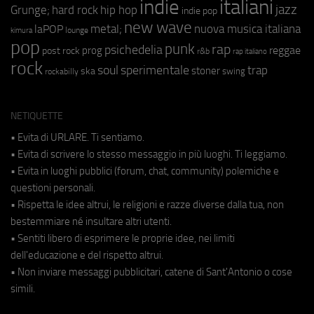
indie
italiani
jazz
hip hop
Grunge;
hard rock
indie pop
new wave
metal;
nuova musica italiana
laPOP
lounge
kimura
pop
punk
rap
psichedelia
reggae
prog
post rock
r&b
rap italiano
rock
soul
sperimentale
trap
stoner
ska
swing
rockabilly
NETIQUETTE
• Evita di URLARE. Ti sentiamo.
• Evita di scrivere lo stesso messaggio in più luoghi. Ti leggiamo.
• Evita in luoghi pubblici (forum, chat, community) polemiche e
questioni personali.
• Rispetta le idee altrui, le religioni e razze diverse dalla tua, non
bestemmiare né insultare altri utenti.
• Sentiti libero di esprimere le proprie idee, nei limiti
dell'educazione e del rispetto altrui.
• Non inviare messaggi pubblicitari, catene di Sant'Antonio o cose
simili.