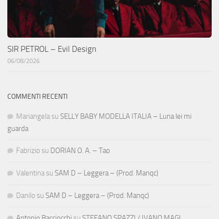
SIR PETROL – Evil Design
06/08/2026
COMMENTI RECENTI
Mariangela
su
SELLY BABY MODELLA ITALIA – Luna lei mi
guarda
Fabrizio
su
DORIAN O. A. – Tao
Valentina
su
SAM D – Leggera – (Prod. Manqc)
Danilo
su
SAM D – Leggera – (Prod. Manqc)
Antonio Bacciocchi
su
STEFANO SPAZZI / IVANO MAGI