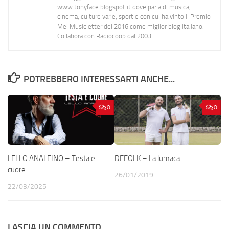
www.tonyface.blogspot.it dove parla di musica,
cinema, culture varie, sport e con cui ha vinto il Premio
Mei Musicletter del 2016 come miglior blog italiano.
Collabora con Radiocoop dal 2003.
POTREBBERO INTERESSARTI ANCHE...
0
0
LELLO ANALFINO – Testa e
DEFOLK – La lumaca
cuore
26/01/2019
22/03/2025
LASCIA UN COMMENTO