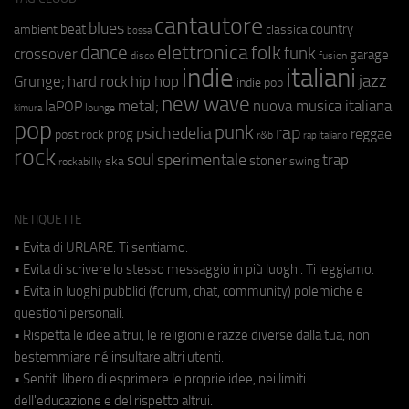
cantautore
blues
beat
country
ambient
classica
bossa
elettronica
dance
folk
funk
crossover
garage
fusion
disco
indie
italiani
jazz
hip hop
Grunge;
hard rock
indie pop
new wave
metal;
nuova musica italiana
laPOP
lounge
kimura
pop
punk
rap
psichedelia
reggae
prog
post rock
r&b
rap italiano
rock
soul
sperimentale
trap
stoner
ska
swing
rockabilly
NETIQUETTE
• Evita di URLARE. Ti sentiamo.
• Evita di scrivere lo stesso messaggio in più luoghi. Ti leggiamo.
• Evita in luoghi pubblici (forum, chat, community) polemiche e
questioni personali.
• Rispetta le idee altrui, le religioni e razze diverse dalla tua, non
bestemmiare né insultare altri utenti.
• Sentiti libero di esprimere le proprie idee, nei limiti
dell'educazione e del rispetto altrui.