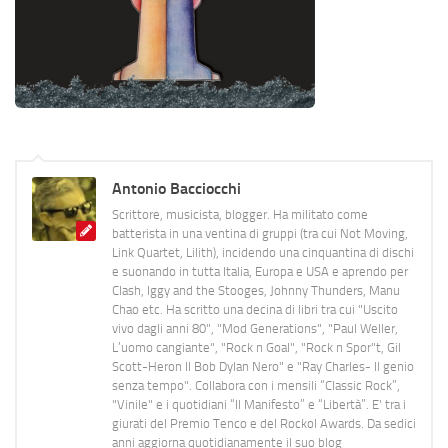
Antonio Bacciocchi
Scrittore, musicista, blogger. Ha militato come
batterista in una ventina di gruppi (tra cui Not Moving,
Link Quartet, Lilith), incidendo una cinquantina di dischi
e suonando in tutta Italia, Europa e USA e aprendo per
Clash, Iggy and the Stooges, Johnny Thunders, Manu
Chao etc. Ha scritto una decina di libri tra cui "Uscito
vivo dagli anni 80", "Mod Generations", "Paul Weller,
L’uomo cangiante", "Rock n Goal", "Rock n Spor"t, Gil
Scott-Heron Il Bob Dylan Nero" e "Ray Charles- Il genio
senza tempo". Collabora con i mensili “Classic Rock”,
"Vinile" e i quotidiani “Il Manifesto” e “Libertà”. E' tra i
giurati del Premio Tenco e del Rockol Awards. Da sedici
anni aggiorna quotidianamente il suo blog