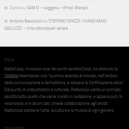
Danilo
su
SAM D – Leggera – (Prod. Manqc)
Antonio Bacciocchi
su
STEFANO SPAZZI / IVANO MAGI
GALLUZZI – Una rotonda per amare
ETICA
RadioCoop, musica e voce dei punti vendita Coop, ha ottenuto la
SA8000
diventando così "la prima azienda al mondo, nell'ambito
della comunicazione e dell'editoria, a ricevere la Certificazione etica".
Dal punto di vista artistico e culturale, Radiocoop vanta un primato:
ascolta tutto quello che viene inviato in redazione, e appena può, lo
recensisce, e in alcuni casi, chiede collaborazione agli artisti.
Radiocoop sostiene l'arte, la cultura e la musica di ogni genere.
TAG CLOUD