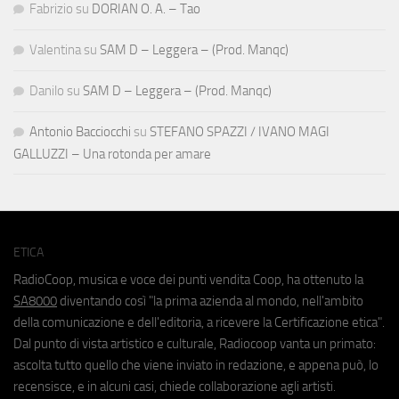
Fabrizio
su
DORIAN O. A. – Tao
Valentina
su
SAM D – Leggera – (Prod. Manqc)
Danilo
su
SAM D – Leggera – (Prod. Manqc)
Antonio Bacciocchi
su
STEFANO SPAZZI / IVANO MAGI
GALLUZZI – Una rotonda per amare
ETICA
RadioCoop, musica e voce dei punti vendita Coop, ha ottenuto la
SA8000
diventando così "la prima azienda al mondo, nell'ambito
della comunicazione e dell'editoria, a ricevere la Certificazione etica".
Dal punto di vista artistico e culturale, Radiocoop vanta un primato:
ascolta tutto quello che viene inviato in redazione, e appena può, lo
recensisce, e in alcuni casi, chiede collaborazione agli artisti.