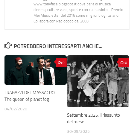
www.tonyface.blogspot.it dove parla di musica,
cinema, culture varie, sport e con cui ha vinto il Premio
Mei Musicletter del 2016 come miglior blog italiano.
Collabora con Radiocoop dal 2003.
POTREBBERO INTERESSARTI ANCHE...
0
0
I RAGAZZI DEL MASSACRO –
The queen of planet fog
04/02/2020
Settembre 2025. Il riassunto
del mese
30/09/2025