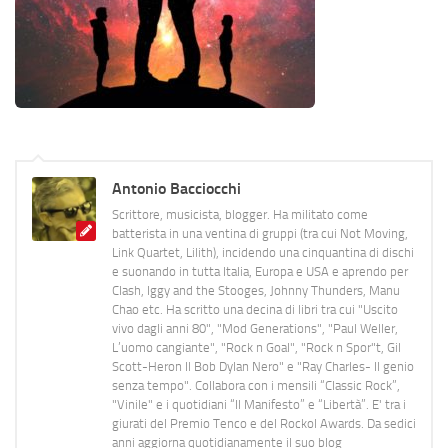
Antonio Bacciocchi
Scrittore, musicista, blogger. Ha militato come
batterista in una ventina di gruppi (tra cui Not Moving,
Link Quartet, Lilith), incidendo una cinquantina di dischi
e suonando in tutta Italia, Europa e USA e aprendo per
Clash, Iggy and the Stooges, Johnny Thunders, Manu
Chao etc. Ha scritto una decina di libri tra cui "Uscito
vivo dagli anni 80", "Mod Generations", "Paul Weller,
L’uomo cangiante", "Rock n Goal", "Rock n Spor"t, Gil
Scott-Heron Il Bob Dylan Nero" e "Ray Charles- Il genio
senza tempo". Collabora con i mensili “Classic Rock”,
"Vinile" e i quotidiani “Il Manifesto” e “Libertà”. E' tra i
giurati del Premio Tenco e del Rockol Awards. Da sedici
anni aggiorna quotidianamente il suo blog