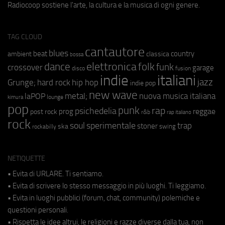
Radiocoop sostiene l'arte, la cultura e la musica di ogni genere.
TAG CLOUD
cantautore
blues
beat
country
ambient
classica
bossa
elettronica
dance
folk
funk
crossover
garage
fusion
disco
indie
italiani
jazz
hip hop
Grunge;
hard rock
indie pop
new wave
metal;
nuova musica italiana
laPOP
lounge
kimura
pop
punk
rap
psichedelia
reggae
prog
post rock
r&b
rap italiano
rock
soul
sperimentale
trap
stoner
ska
swing
rockabilly
NETIQUETTE
• Evita di URLARE. Ti sentiamo.
• Evita di scrivere lo stesso messaggio in più luoghi. Ti leggiamo.
• Evita in luoghi pubblici (forum, chat, community) polemiche e
questioni personali.
• Rispetta le idee altrui, le religioni e razze diverse dalla tua, non