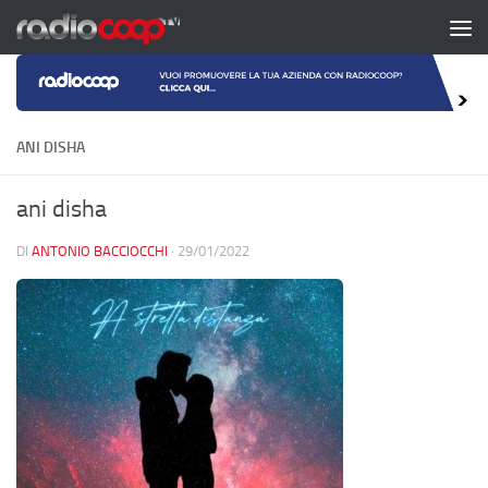
Salta al contenuto
ANI DISHA
ani disha
DI
ANTONIO BACCIOCCHI
·
29/01/2022