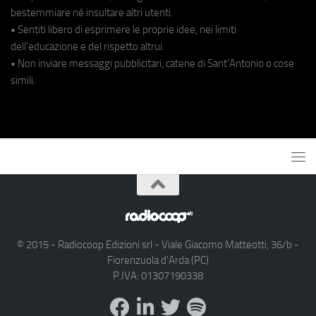
bestemmiare né insultare altri utenti.
• Sentiti libero di esprimere le proprie idee, nei limiti
dell'educazione e del rispetto altrui.
• Non inviare messaggi pubblicitari, catene di Sant'Antonio o cose
simili.
© 2015 - Radiocoop Edizioni srl - Viale Giacomo Matteotti, 36/b -
Fiorenzuola d'Arda (PC)
P.IVA: 01307190338