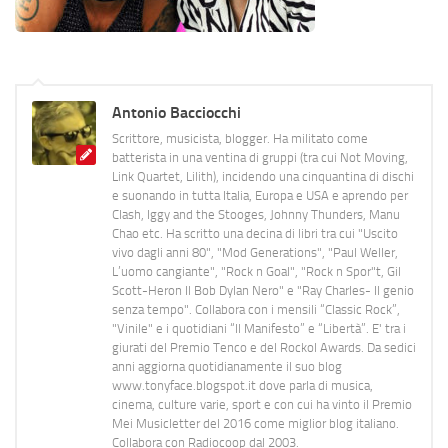
Antonio Bacciocchi
Scrittore, musicista, blogger. Ha militato come
batterista in una ventina di gruppi (tra cui Not Moving,
Link Quartet, Lilith), incidendo una cinquantina di dischi
e suonando in tutta Italia, Europa e USA e aprendo per
Clash, Iggy and the Stooges, Johnny Thunders, Manu
Chao etc. Ha scritto una decina di libri tra cui "Uscito
vivo dagli anni 80", "Mod Generations", "Paul Weller,
L’uomo cangiante", "Rock n Goal", "Rock n Spor"t, Gil
Scott-Heron Il Bob Dylan Nero" e "Ray Charles- Il genio
senza tempo". Collabora con i mensili “Classic Rock”,
"Vinile" e i quotidiani “Il Manifesto” e “Libertà”. E' tra i
giurati del Premio Tenco e del Rockol Awards. Da sedici
anni aggiorna quotidianamente il suo blog
www.tonyface.blogspot.it dove parla di musica,
cinema, culture varie, sport e con cui ha vinto il Premio
Mei Musicletter del 2016 come miglior blog italiano.
Collabora con Radiocoop dal 2003.