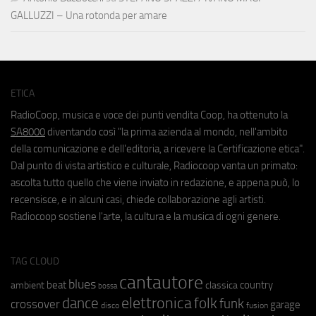
GALLUZZI – Una rotonda per amare
ETICA
RadioCoop, musica e voce dei punti vendita Coop, ha ottenuto la
SA8000
diventando così "la prima azienda al mondo, nell'ambito
della comunicazione e dell'editoria, a ricevere la Certificazione etica".
Dal punto di vista artistico e culturale, Radiocoop vanta un primato:
ascolta tutto quello che viene inviato in redazione, e appena può, lo
recensisce, e in alcuni casi, chiede collaborazione agli artisti.
Radiocoop sostiene l'arte, la cultura e la musica di ogni genere.
TAG CLOUD
cantautore
blues
beat
country
ambient
classica
bossa
elettronica
dance
folk
funk
crossover
garage
fusion
disco