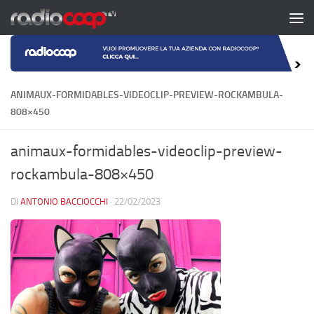
Salta al contenuto
ANIMAUX-FORMIDABLES-VIDEOCLIP-PREVIEW-ROCKAMBULA-
808×450
animaux-formidables-videoclip-preview-
rockambula-808×450
DI
ANTONIO BACCIOCCHI
·
22/02/2023