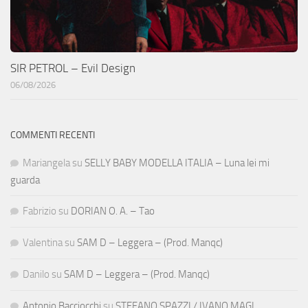
SIR PETROL – Evil Design
06/08/2026
COMMENTI RECENTI
Mariangela
su
SELLY BABY MODELLA ITALIA – Luna lei mi
guarda
Fabrizio
su
DORIAN O. A. – Tao
Valentina
su
SAM D – Leggera – (Prod. Manqc)
Danilo
su
SAM D – Leggera – (Prod. Manqc)
Antonio Bacciocchi
su
STEFANO SPAZZI / IVANO MAGI