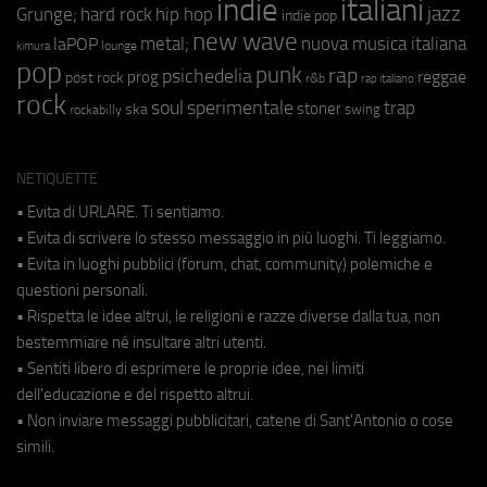
indie
italiani
jazz
hip hop
Grunge;
hard rock
indie pop
new wave
metal;
nuova musica italiana
laPOP
lounge
kimura
pop
punk
rap
psichedelia
reggae
prog
post rock
r&b
rap italiano
rock
soul
sperimentale
trap
stoner
ska
swing
rockabilly
NETIQUETTE
• Evita di URLARE. Ti sentiamo.
• Evita di scrivere lo stesso messaggio in più luoghi. Ti leggiamo.
• Evita in luoghi pubblici (forum, chat, community) polemiche e
questioni personali.
• Rispetta le idee altrui, le religioni e razze diverse dalla tua, non
bestemmiare né insultare altri utenti.
• Sentiti libero di esprimere le proprie idee, nei limiti
dell'educazione e del rispetto altrui.
• Non inviare messaggi pubblicitari, catene di Sant'Antonio o cose
simili.