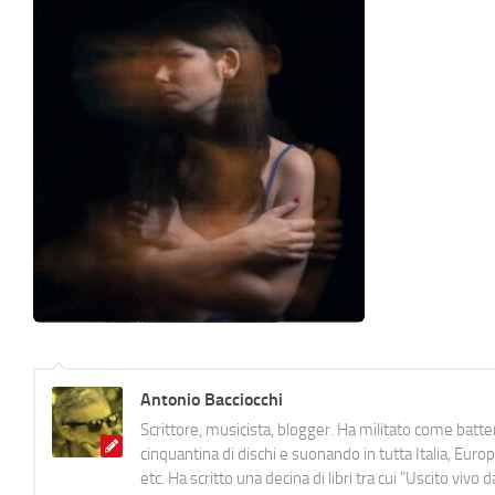
Antonio Bacciocchi
Scrittore, musicista, blogger. Ha militato come batter
cinquantina di dischi e suonando in tutta Italia, E
etc. Ha scritto una decina di libri tra cui "Uscito viv