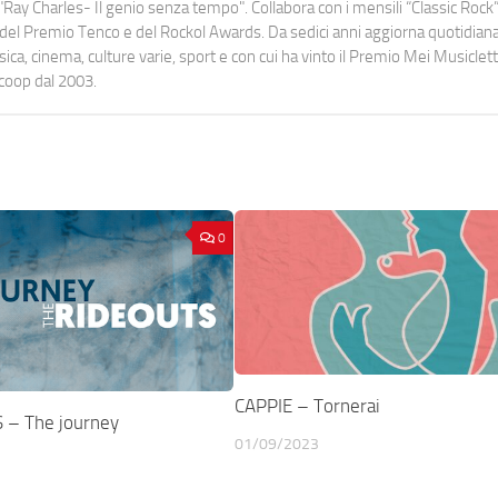
Ray Charles- Il genio senza tempo". Collabora con i mensili “Classic Rock”,
urati del Premio Tenco e del Rockol Awards. Da sedici anni aggiorna quotidia
a, cinema, culture varie, sport e con cui ha vinto il Premio Mei Musiclett
ocoop dal 2003.
0
CAPPIE – Tornerai
 – The journey
01/09/2023