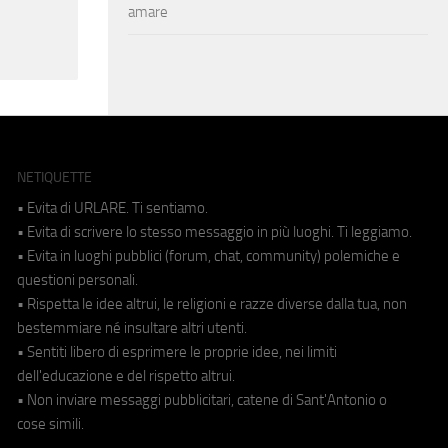
amare
NETIQUETTE
• Evita di URLARE. Ti sentiamo.
• Evita di scrivere lo stesso messaggio in più luoghi. Ti leggiamo.
• Evita in luoghi pubblici (forum, chat, community) polemiche e
questioni personali.
• Rispetta le idee altrui, le religioni e razze diverse dalla tua, non
bestemmiare né insultare altri utenti.
• Sentiti libero di esprimere le proprie idee, nei limiti
dell'educazione e del rispetto altrui.
• Non inviare messaggi pubblicitari, catene di Sant'Antonio o
cose simili.