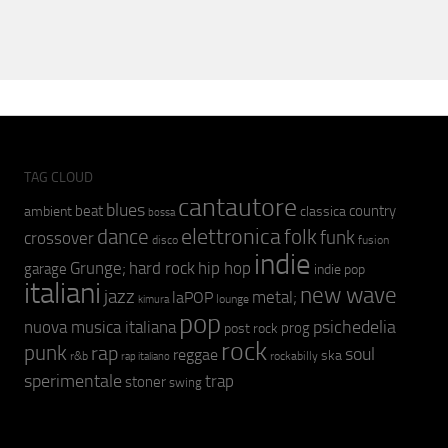
TAG CLOUD
cantautore
blues
beat
country
ambient
classica
bossa
elettronica
dance
folk
funk
crossover
fusion
disco
indie
hip hop
Grunge;
hard rock
garage
indie pop
italiani
new wave
jazz
metal;
laPOP
lounge
kimura
pop
psichedelia
nuova musica italiana
prog
post rock
rock
punk
rap
soul
reggae
ska
r&b
rockabilly
rap italiano
sperimentale
trap
stoner
swing