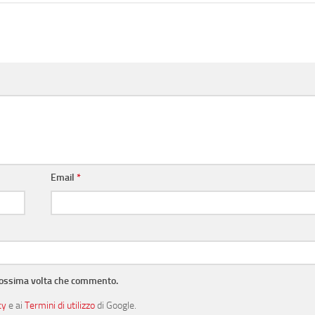
Email
*
prossima volta che commento.
cy
e ai
Termini di utilizzo
di Google.