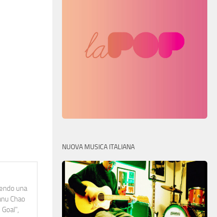
NUOVA MUSICA ITALIANA
idendo una
Manu Chao
 Goal",