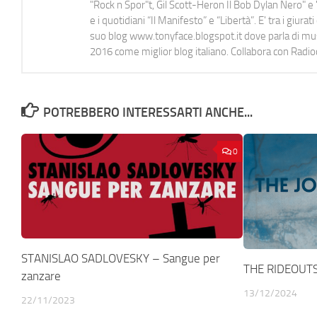
"Rock n Spor"t, Gil Scott-Heron Il Bob Dylan Nero" e "
e i quotidiani “Il Manifesto” e “Libertà”. E' tra i gi
suo blog www.tonyface.blogspot.it dove parla di music
2016 come miglior blog italiano. Collabora con Radi
POTREBBERO INTERESSARTI ANCHE...
0
STANISLAO SADLOVESKY – Sangue per
THE RIDEOUTS
zanzare
13/12/2024
22/11/2023