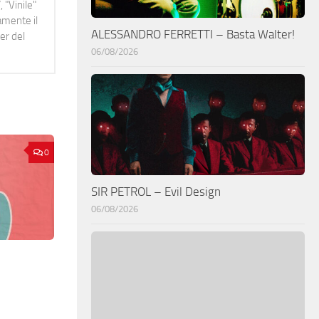
 "Vinile"
namente il
ALESSANDRO FERRETTI – Basta Walter!
er del
06/08/2026
0
SIR PETROL – Evil Design
06/08/2026