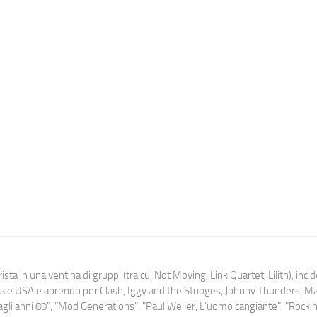
ista in una ventina di gruppi (tra cui Not Moving, Link Quartet, Lilith), inc
uropa e USA e aprendo per Clash, Iggy and the Stooges, Johnny Thunders, 
o dagli anni 80", "Mod Generations", "Paul Weller, L’uomo cangiante", "Rock n