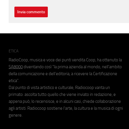
ETICA
RadioCoop, musica e voce dei punti vendita Coop, ha ottenuto la
SA8000
diventando così "la prima azienda al mondo, nell'ambito
della comunicazione e dell'editoria, a ricevere la Certificazione
etica".
Dal punto di vista artistico e culturale, Radiocoop vanta un
primato: ascolta tutto quello che viene inviato in redazione, e
appena può, lo recensisce, e in alcuni casi, chiede collaborazione
agli artisti. Radiocoop sostiene l'arte, la cultura e la musica di ogni
genere.