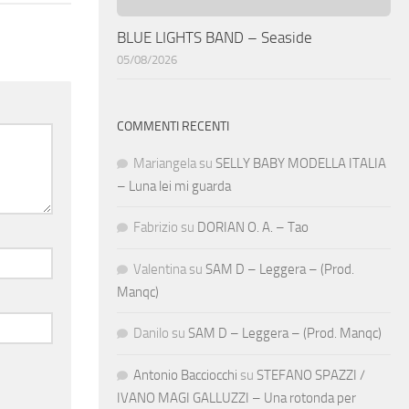
BLUE LIGHTS BAND – Seaside
05/08/2026
COMMENTI RECENTI
Mariangela
su
SELLY BABY MODELLA ITALIA
– Luna lei mi guarda
Fabrizio
su
DORIAN O. A. – Tao
Valentina
su
SAM D – Leggera – (Prod.
Manqc)
Danilo
su
SAM D – Leggera – (Prod. Manqc)
Antonio Bacciocchi
su
STEFANO SPAZZI /
IVANO MAGI GALLUZZI – Una rotonda per