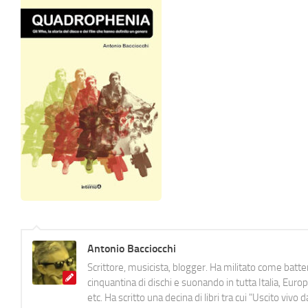
Antonio Bacciocchi
Scrittore, musicista, blogger. Ha militato come batter
cinquantina di dischi e suonando in tutta Italia, E
etc. Ha scritto una decina di libri tra cui "Uscito viv