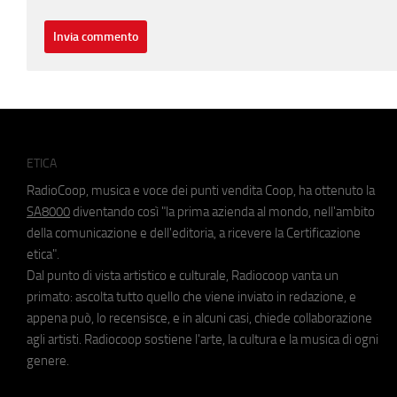
ETICA
RadioCoop, musica e voce dei punti vendita Coop, ha ottenuto la
SA8000
diventando così "la prima azienda al mondo, nell'ambito
della comunicazione e dell'editoria, a ricevere la Certificazione
etica".
Dal punto di vista artistico e culturale, Radiocoop vanta un
primato: ascolta tutto quello che viene inviato in redazione, e
appena può, lo recensisce, e in alcuni casi, chiede collaborazione
agli artisti. Radiocoop sostiene l'arte, la cultura e la musica di ogni
genere.