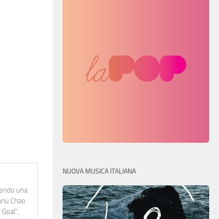
NUOVA MUSICA ITALIANA
idendo una
Manu Chao
 Goal",