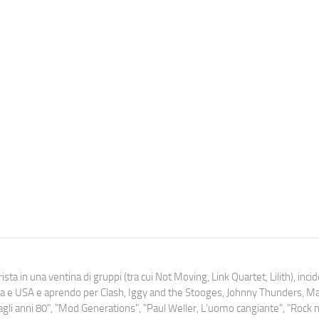
ista in una ventina di gruppi (tra cui Not Moving, Link Quartet, Lilith), inc
uropa e USA e aprendo per Clash, Iggy and the Stooges, Johnny Thunders, 
o dagli anni 80", "Mod Generations", "Paul Weller, L’uomo cangiante", "Rock n