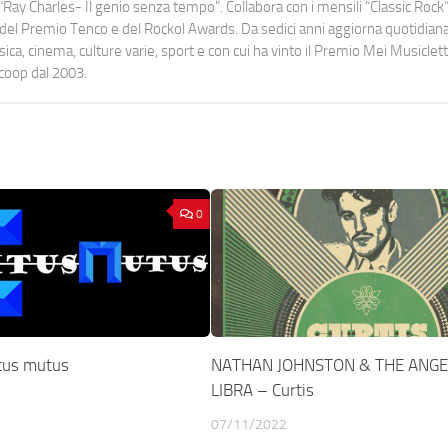
Ray Charles- Il genio senza tempo". Collabora con i mensili “Classic Rock”,
urati del Premio Tenco e del Rockol Awards. Da sedici anni aggiorna quotidia
a, cinema, culture varie, sport e con cui ha vinto il Premio Mei Musiclett
ocoop dal 2003.
0
tus mutus
NATHAN JOHNSTON & THE ANGE
LIBRA – Curtis
07/11/2022