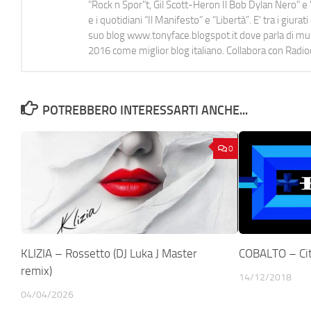
"Rock n Spor"t, Gil Scott-Heron Il Bob Dylan Nero" e "
e i quotidiani “Il Manifesto” e “Libertà”. E' tra i gi
suo blog www.tonyface.blogspot.it dove parla di music
2016 come miglior blog italiano. Collabora con Radi
POTREBBERO INTERESSARTI ANCHE...
0
KLIZIA – Rossetto (DJ Luka J Master
COBALTO – Ci
remix)
14/12/2018
04/04/2026