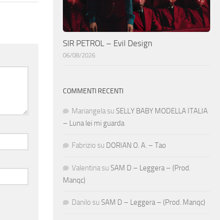
SIR PETROL – Evil Design
06/08/2026
COMMENTI RECENTI
Mariangela
su
SELLY BABY MODELLA ITALIA
– Luna lei mi guarda
Fabrizio
su
DORIAN O. A. – Tao
Valentina
su
SAM D – Leggera – (Prod.
Manqc)
Danilo
su
SAM D – Leggera – (Prod. Manqc)