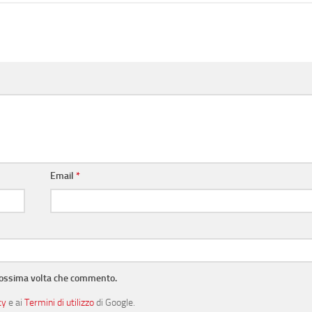
Email
*
prossima volta che commento.
cy
e ai
Termini di utilizzo
di Google.