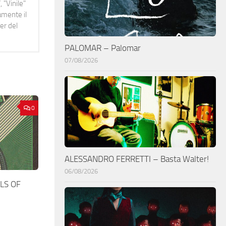
 "Vinile"
namente il
er del
PALOMAR – Palomar
07/08/2026
0
ALESSANDRO FERRETTI – Basta Walter!
06/08/2026
LS OF