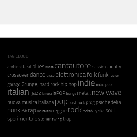
TAG CLOUD
cantautore
blues
beat
country
ambient
classica
bossa
elettronica
dance
folk
funk
crossover
fusion
disco
indie
hip hop
Grunge;
hard rock
garage
indie pop
italiani
new wave
jazz
metal;
laPOP
lounge
kimura
pop
psichedelia
nuova musica italiana
prog
post rock
rock
punk
rap
soul
reggae
ska
r&b
rockabilly
rap italiano
sperimentale
trap
stoner
swing