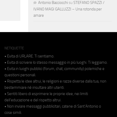
Antonio Bacciocchi
su
STEFANO SPAZZI /
IVANO MAGI GALLUZZI – Una rotonda per
amare
NETIQUETTE
• Evita di URLARE. Ti sentiamo.
• Evita di scrivere lo stesso messaggio in più luoghi. Ti leggiamo.
• Evita in luoghi pubblici (forum, chat, community) polemiche e
questioni personali.
• Rispetta le idee altrui, le religioni e razze diverse dalla tua, non
bestemmiare né insultare altri utenti.
• Sentiti libero di esprimere le proprie idee, nei limiti
dell'educazione e del rispetto altrui.
• Non inviare messaggi pubblicitari, catene di Sant'Antonio o
cose simili.