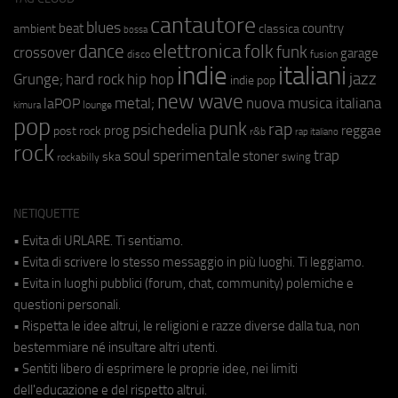
cantautore
blues
beat
country
ambient
classica
bossa
elettronica
dance
folk
funk
crossover
garage
fusion
disco
indie
italiani
jazz
hip hop
Grunge;
hard rock
indie pop
new wave
metal;
nuova musica italiana
laPOP
lounge
kimura
pop
punk
rap
psichedelia
reggae
prog
post rock
r&b
rap italiano
rock
soul
sperimentale
trap
stoner
ska
swing
rockabilly
NETIQUETTE
• Evita di URLARE. Ti sentiamo.
• Evita di scrivere lo stesso messaggio in più luoghi. Ti leggiamo.
• Evita in luoghi pubblici (forum, chat, community) polemiche e
questioni personali.
• Rispetta le idee altrui, le religioni e razze diverse dalla tua, non
bestemmiare né insultare altri utenti.
• Sentiti libero di esprimere le proprie idee, nei limiti
dell'educazione e del rispetto altrui.