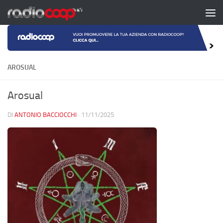
Salta al contenuto
AROSUAL
Arosual
DI
ANTONIO BACCIOCCHI
·
11/11/2025