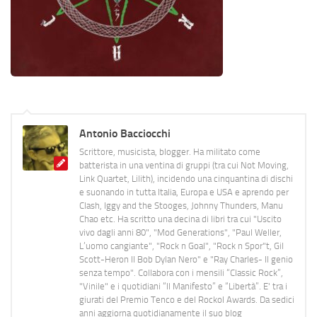
Antonio Bacciocchi
Scrittore, musicista, blogger. Ha militato come
batterista in una ventina di gruppi (tra cui Not Moving,
Link Quartet, Lilith), incidendo una cinquantina di dischi
e suonando in tutta Italia, Europa e USA e aprendo per
Clash, Iggy and the Stooges, Johnny Thunders, Manu
Chao etc. Ha scritto una decina di libri tra cui "Uscito
vivo dagli anni 80", "Mod Generations", "Paul Weller,
L’uomo cangiante", "Rock n Goal", "Rock n Spor"t, Gil
Scott-Heron Il Bob Dylan Nero" e "Ray Charles- Il genio
senza tempo". Collabora con i mensili “Classic Rock”,
"Vinile" e i quotidiani “Il Manifesto” e “Libertà”. E' tra i
giurati del Premio Tenco e del Rockol Awards. Da sedici
anni aggiorna quotidianamente il suo blog