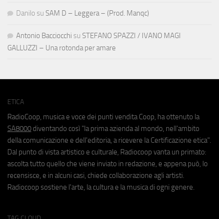
Danilo
su
SAM D – Leggera – (Prod. Manqc)
Antonio Bacciocchi
su
STEFANO SPAZZI / IVANO MAGI
GALLUZZI – Una rotonda per amare
ETICA
RadioCoop, musica e voce dei punti vendita Coop, ha ottenuto la
SA8000
diventando così "la prima azienda al mondo, nell'ambito
della comunicazione e dell'editoria, a ricevere la Certificazione etica".
Dal punto di vista artistico e culturale, Radiocoop vanta un primato:
ascolta tutto quello che viene inviato in redazione, e appena può, lo
recensisce, e in alcuni casi, chiede collaborazione agli artisti.
Radiocoop sostiene l'arte, la cultura e la musica di ogni genere.
TAG CLOUD