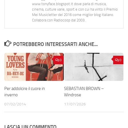
www.tonyface.blogspot.it dove parla di musica,
cinema, culture varie, sport e con cui ha vinto il Premio
Mei Musicletter del 2016 come miglior blog italiano.
Collabora con Radiocoop dal 2003.
POTREBBERO INTERESSARTI ANCHE...
0
0
Per addolcire il cuore in
SEBASTIAN BROWN –
inverno
Windrose
07/02/2014
17/07/2026
LASCIA UN COMMENTO