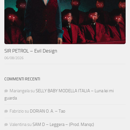
SIR PETROL – Evil Design
06/08/2026
COMMENTI RECENTI
Mariangela
su
SELLY BABY MODELLA ITALIA – Luna lei mi
guarda
Fabrizio
su
DORIAN O. A. – Tao
Valentina
su
SAM D – Leggera – (Prod. Manqc)