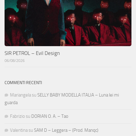
SIR PETROL – Evil Design
06/08/2026
COMMENTI RECENTI
Mariangela
su
SELLY BABY MODELLA ITALIA – Luna lei mi
guarda
Fabrizio
su
DORIAN O. A. – Tao
Valentina
su
SAM D – Leggera – (Prod. Manqc)