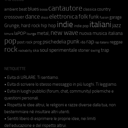
cantautore
blues
beat
country
ambient
classica
bossa
elettronica
dance
folk
funk
crossover
garage
fusion
disco
indie
italiani
jazz
hip hop
Grunge;
hard rock
indie pop
new wave
metal;
nuova musica italiana
laPOP
lounge
kimura
pop
punk
rap
psichedelia
reggae
prog
post rock
r&b
rap italiano
rock
soul
sperimentale
trap
stoner
ska
swing
rockabilly
NETIQUETTE
• Evita di URLARE. Ti sentiamo.
• Evita di scrivere lo stesso messaggio in più luoghi. Ti leggiamo.
• Evita in luoghi pubblici (forum, chat, community) polemiche e
questioni personali.
• Rispetta le idee altrui, le religioni e razze diverse dalla tua, non
bestemmiare né insultare altri utenti.
• Sentiti libero di esprimere le proprie idee, nei limiti
dell'educazione e del rispetto altrui.