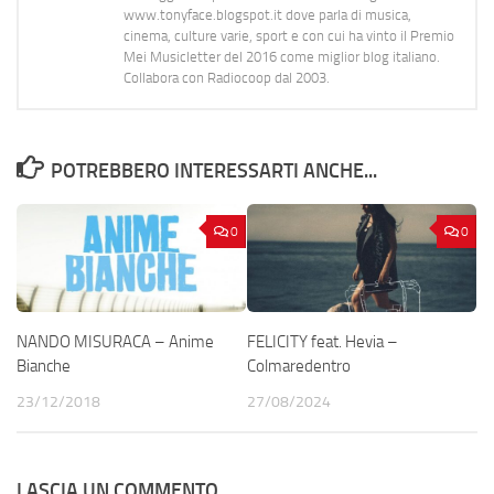
www.tonyface.blogspot.it dove parla di musica,
cinema, culture varie, sport e con cui ha vinto il Premio
Mei Musicletter del 2016 come miglior blog italiano.
Collabora con Radiocoop dal 2003.
POTREBBERO INTERESSARTI ANCHE...
0
0
NANDO MISURACA – Anime
FELICITY feat. Hevia –
Bianche
Colmaredentro
23/12/2018
27/08/2024
LASCIA UN COMMENTO