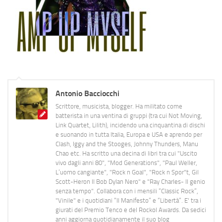
Antonio Bacciocchi
Scrittore, musicista, blogger. Ha militato come
batterista in una ventina di gruppi (tra cui Not Moving,
Link Quartet, Lilith), incidendo una cinquantina di dischi
e suonando in tutta Italia, Europa e USA e aprendo per
Clash, Iggy and the Stooges, Johnny Thunders, Manu
Chao etc. Ha scritto una decina di libri tra cui "Uscito
vivo dagli anni 80", "Mod Generations", "Paul Weller,
L’uomo cangiante", "Rock n Goal", "Rock n Spor"t, Gil
Scott-Heron Il Bob Dylan Nero" e "Ray Charles- Il genio
senza tempo". Collabora con i mensili “Classic Rock”,
"Vinile" e i quotidiani “Il Manifesto” e “Libertà”. E' tra i
giurati del Premio Tenco e del Rockol Awards. Da sedici
anni aggiorna quotidianamente il suo blog