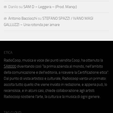
Danilo
su
SAM D – Leggera – (Prod. Manqc)
Antonio Bacciocchi
su
STEFANO SPAZZI / IVANO MAGI
GALLUZZI – Una rotonda per amare
ETICA
RadioCoop, musica e voce dei punti vendita Coop, ha ottenuto la
SA8000
diventando così "la prima azienda al mondo, nell'ambito
della comunicazione e dell'editoria, a ricevere la Certificazione etica".
Dal punto di vista artistico e culturale, Radiocoop vanta un primato:
ascolta tutto quello che viene inviato in redazione, e appena può, lo
recensisce, e in alcuni casi, chiede collaborazione agli artisti.
Radiocoop sostiene l'arte, la cultura e la musica di ogni genere.
TAG CLOUD