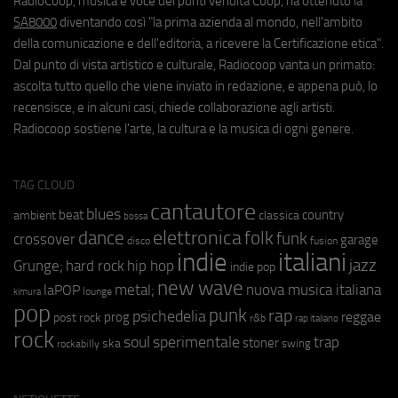
RadioCoop, musica e voce dei punti vendita Coop, ha ottenuto la
SA8000
diventando così "la prima azienda al mondo, nell'ambito
della comunicazione e dell'editoria, a ricevere la Certificazione etica".
Dal punto di vista artistico e culturale, Radiocoop vanta un primato:
ascolta tutto quello che viene inviato in redazione, e appena può, lo
recensisce, e in alcuni casi, chiede collaborazione agli artisti.
Radiocoop sostiene l'arte, la cultura e la musica di ogni genere.
TAG CLOUD
cantautore
blues
beat
country
ambient
classica
bossa
elettronica
dance
folk
funk
crossover
garage
fusion
disco
indie
italiani
jazz
hip hop
Grunge;
hard rock
indie pop
new wave
metal;
nuova musica italiana
laPOP
lounge
kimura
pop
punk
rap
psichedelia
reggae
prog
post rock
r&b
rap italiano
rock
soul
sperimentale
trap
stoner
ska
swing
rockabilly