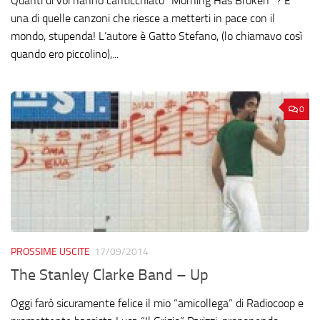
Quanti di voi hanno canticchiato “Morning Has Broken” ? E’
una di quelle canzoni che riesce a metterti in pace con il
mondo, stupenda! L’autore è Gatto Stefano, (lo chiamavo così
quando ero piccolino),...
0
PROSSIME USCITE
17/09/2014
The Stanley Clarke Band – Up
Oggi farò sicuramente felice il mio “amicollega” di Radiocoop e