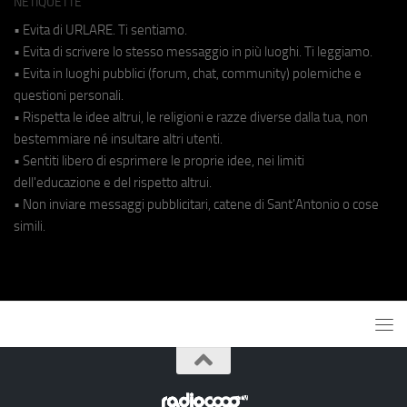
NETIQUETTE
• Evita di URLARE. Ti sentiamo.
• Evita di scrivere lo stesso messaggio in più luoghi. Ti leggiamo.
• Evita in luoghi pubblici (forum, chat, community) polemiche e
questioni personali.
• Rispetta le idee altrui, le religioni e razze diverse dalla tua, non
bestemmiare né insultare altri utenti.
• Sentiti libero di esprimere le proprie idee, nei limiti
dell'educazione e del rispetto altrui.
• Non inviare messaggi pubblicitari, catene di Sant'Antonio o cose
simili.