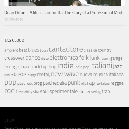
Dean Orton – A life in Lambretta. The story of a Professional Mod
30/06/2026
TAG CLOUD
cantautore
blues
beat
country
ambient
classica
bossa
elettronica
dance
folk
funk
crossover
garage
fusion
disco
indie
italiani
jazz
hip hop
Grunge;
hard rock
indie pop
new wave
metal;
nuova musica italiana
laPOP
lounge
kimura
pop
punk
rap
psichedelia
reggae
prog
post rock
r&b
rap italiano
rock
soul
sperimentale
trap
stoner
ska
swing
rockabilly
ETICA