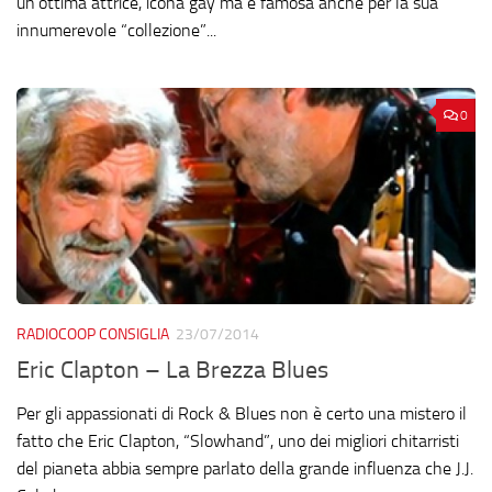
un’ottima attrice, icona gay ma è famosa anche per la sua
innumerevole “collezione”...
0
RADIOCOOP CONSIGLIA
23/07/2014
Eric Clapton – La Brezza Blues
Per gli appassionati di Rock & Blues non è certo una mistero il
fatto che Eric Clapton, “Slowhand”, uno dei migliori chitarristi
del pianeta abbia sempre parlato della grande influenza che J.J.