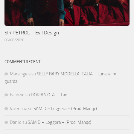
SIR PETROL – Evil Design
06/08/2026
COMMENTI RECENTI
Mariangela
su
SELLY BABY MODELLA ITALIA – Luna lei mi
guarda
Fabrizio
su
DORIAN O. A. – Tao
Valentina
su
SAM D – Leggera – (Prod. Manqc)
Danilo
su
SAM D – Leggera – (Prod. Manqc)