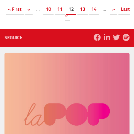
« First
«
...
10
11
12
13
14
...
»
Last
»
SEGUICI: