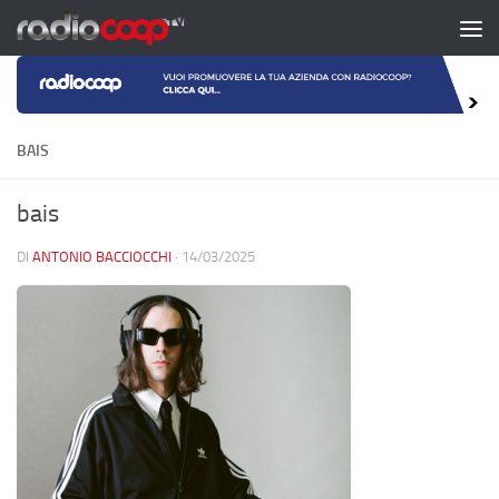
Salta al contenuto
BAIS
bais
DI
ANTONIO BACCIOCCHI
·
14/03/2025