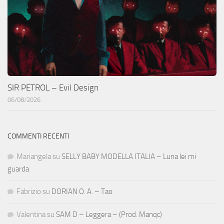
SIR PETROL – Evil Design
06/08/2026
COMMENTI RECENTI
Mariangela
su
SELLY BABY MODELLA ITALIA – Luna lei mi
guarda
Fabrizio
su
DORIAN O. A. – Tao
Valentina
su
SAM D – Leggera – (Prod. Manqc)