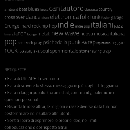
cantautore
blues
beat
country
ambient
classica
bossa
elettronica
dance
folk
funk
crossover
garage
fusion
disco
indie
italiani
jazz
hip hop
Grunge;
hard rock
indie pop
new wave
metal;
nuova musica italiana
laPOP
lounge
kimura
pop
punk
rap
psichedelia
reggae
prog
post rock
r&b
rap italiano
rock
soul
sperimentale
trap
stoner
ska
swing
rockabilly
NETIQUETTE
• Evita di URLARE. Ti sentiamo.
• Evita di scrivere lo stesso messaggio in più luoghi. Ti leggiamo.
• Evita in luoghi pubblici (forum, chat, community) polemiche e
questioni personali.
• Rispetta le idee altrui, le religioni e razze diverse dalla tua, non
bestemmiare né insultare altri utenti.
• Sentiti libero di esprimere le proprie idee, nei limiti
dell'educazione e del rispetto altrui.