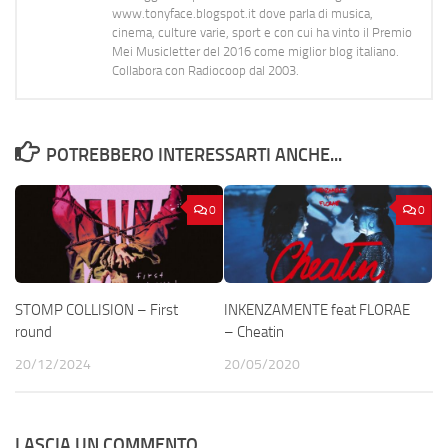
www.tonyface.blogspot.it dove parla di musica,
cinema, culture varie, sport e con cui ha vinto il Premio
Mei Musicletter del 2016 come miglior blog italiano.
Collabora con Radiocoop dal 2003.
POTREBBERO INTERESSARTI ANCHE...
0
0
STOMP COLLISION – First
INKENZAMENTE feat FLORAE
round
– Cheatin
20/12/2024
20/05/2020
LASCIA UN COMMENTO