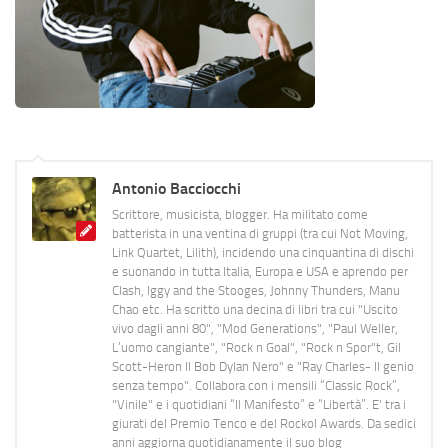
Antonio Bacciocchi
Scrittore, musicista, blogger. Ha militato come
batterista in una ventina di gruppi (tra cui Not Moving,
Link Quartet, Lilith), incidendo una cinquantina di dischi
e suonando in tutta Italia, Europa e USA e aprendo per
Clash, Iggy and the Stooges, Johnny Thunders, Manu
Chao etc. Ha scritto una decina di libri tra cui "Uscito
vivo dagli anni 80", "Mod Generations", "Paul Weller,
L’uomo cangiante", "Rock n Goal", "Rock n Spor"t, Gil
Scott-Heron Il Bob Dylan Nero" e "Ray Charles- Il genio
senza tempo". Collabora con i mensili “Classic Rock”,
"Vinile" e i quotidiani “Il Manifesto” e “Libertà”. E' tra i
giurati del Premio Tenco e del Rockol Awards. Da sedici
anni aggiorna quotidianamente il suo blog