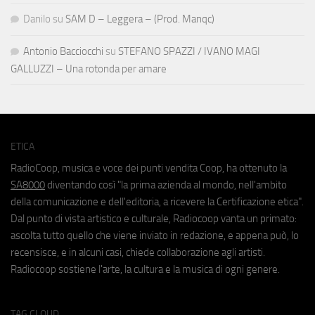
Danilo
su
SAM D – Leggera – (Prod. Manqc)
Antonio Bacciocchi
su
STEFANO SPAZZI / IVANO MAGI
GALLUZZI – Una rotonda per amare
ETICA
RadioCoop, musica e voce dei punti vendita Coop, ha ottenuto la
SA8000
diventando così "la prima azienda al mondo, nell'ambito
della comunicazione e dell'editoria, a ricevere la Certificazione etica".
Dal punto di vista artistico e culturale, Radiocoop vanta un primato:
ascolta tutto quello che viene inviato in redazione, e appena può, lo
recensisce, e in alcuni casi, chiede collaborazione agli artisti.
Radiocoop sostiene l'arte, la cultura e la musica di ogni genere.
TAG CLOUD