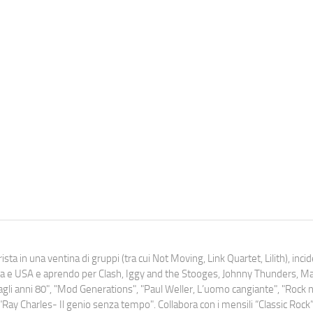
ista in una ventina di gruppi (tra cui Not Moving, Link Quartet, Lilith), inc
uropa e USA e aprendo per Clash, Iggy and the Stooges, Johnny Thunders, 
o dagli anni 80", "Mod Generations", "Paul Weller, L’uomo cangiante", "Rock n
Ray Charles- Il genio senza tempo". Collabora con i mensili “Classic Rock”,