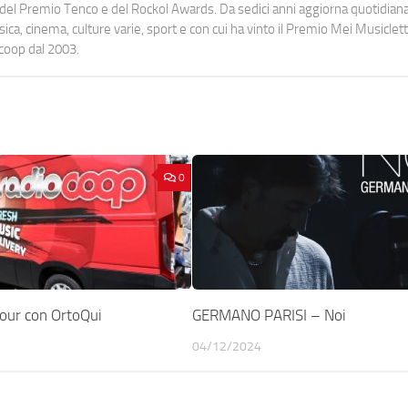
urati del Premio Tenco e del Rockol Awards. Da sedici anni aggiorna quotidia
a, cinema, culture varie, sport e con cui ha vinto il Premio Mei Musiclett
ocoop dal 2003.
0
tour con OrtoQui
GERMANO PARISI – Noi
04/12/2024