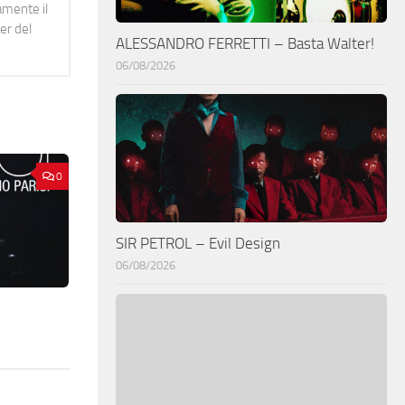
namente il
er del
ALESSANDRO FERRETTI – Basta Walter!
06/08/2026
0
SIR PETROL – Evil Design
06/08/2026