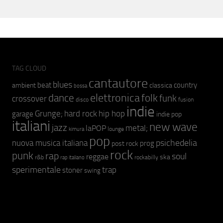
TAG CLOUD
cantautore
blues
beat
country
ambient
classica
bossa
elettronica
dance
folk
funk
crossover
fusion
disco
indie
hip hop
Grunge;
hard rock
garage
indie pop
italiani
new wave
jazz
metal;
laPOP
lounge
kimura
pop
psichedelia
nuova musica italiana
prog
post rock
rock
punk
rap
soul
reggae
ska
r&b
rockabilly
rap italiano
sperimentale
trap
stoner
swing