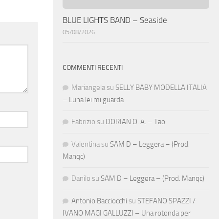
BLUE LIGHTS BAND – Seaside
05/08/2026
COMMENTI RECENTI
Mariangela
su
SELLY BABY MODELLA ITALIA
– Luna lei mi guarda
Fabrizio
su
DORIAN O. A. – Tao
Valentina
su
SAM D – Leggera – (Prod.
Manqc)
Danilo
su
SAM D – Leggera – (Prod. Manqc)
Antonio Bacciocchi
su
STEFANO SPAZZI /
IVANO MAGI GALLUZZI – Una rotonda per