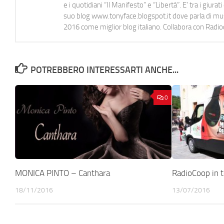
e i quotidiani “Il Manifesto” e “Libertà”. E' tra i gi
suo blog www.tonyface.blogspot.it dove parla di music
2016 come miglior blog italiano. Collabora con Radi
POTREBBERO INTERESSARTI ANCHE...
0
MONICA PINTO – Canthara
RadioCoop in 
18/11/2016
13/07/2016