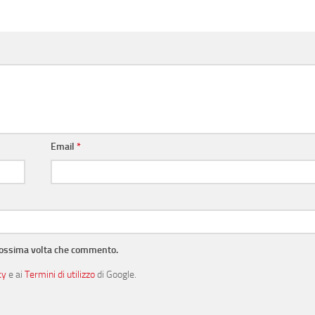
Email
*
prossima volta che commento.
cy
e ai
Termini di utilizzo
di Google.