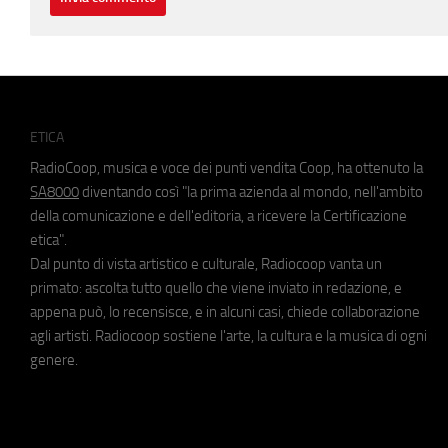
ETICA
RadioCoop, musica e voce dei punti vendita Coop, ha ottenuto la
SA8000
diventando così "la prima azienda al mondo, nell'ambito
della comunicazione e dell'editoria, a ricevere la Certificazione
etica".
Dal punto di vista artistico e culturale, Radiocoop vanta un
primato: ascolta tutto quello che viene inviato in redazione, e
appena può, lo recensisce, e in alcuni casi, chiede collaborazione
agli artisti. Radiocoop sostiene l'arte, la cultura e la musica di ogni
genere.