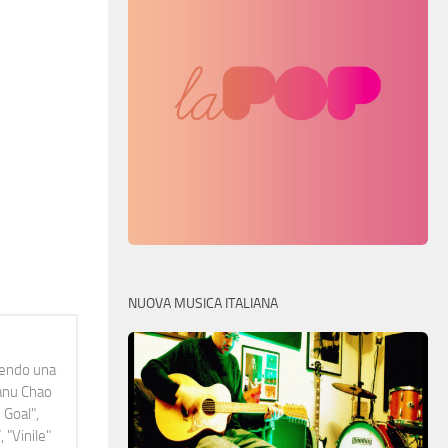
NUOVA MUSICA ITALIANA
idendo una
Manu Chao
 Goal",
 "Vinile"