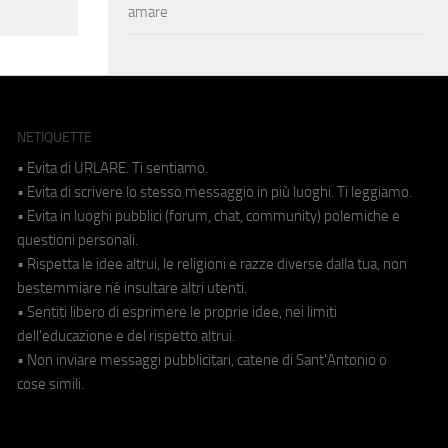
amare
NETIQUETTE
• Evita di URLARE. Ti sentiamo.
• Evita di scrivere lo stesso messaggio in più luoghi. Ti leggiamo.
• Evita in luoghi pubblici (forum, chat, community) polemiche e
questioni personali.
• Rispetta le idee altrui, le religioni e razze diverse dalla tua, non
bestemmiare né insultare altri utenti.
• Sentiti libero di esprimere le proprie idee, nei limiti
dell'educazione e del rispetto altrui.
• Non inviare messaggi pubblicitari, catene di Sant'Antonio o
cose simili.