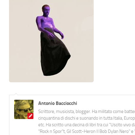
Antonio Bacciocchi
Scrittore, musicista, blogger. Ha militato come batter
cinquantina di dischi e suonando in tutta Italia, E
etc. Ha scritto una decina di libri tra cui "Uscito viv
"Rock n Spor"t, Gil Scott-Heron Il Bob Dylan Nero" e "