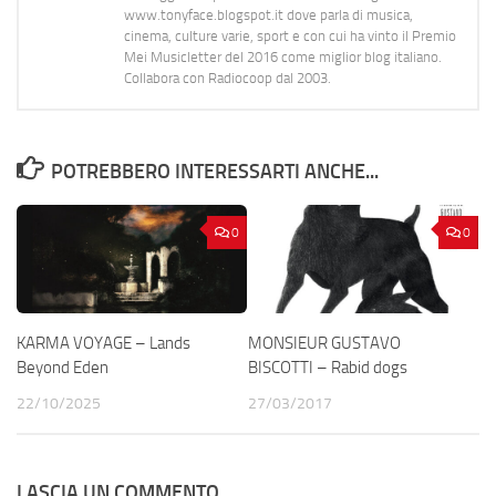
www.tonyface.blogspot.it dove parla di musica,
cinema, culture varie, sport e con cui ha vinto il Premio
Mei Musicletter del 2016 come miglior blog italiano.
Collabora con Radiocoop dal 2003.
POTREBBERO INTERESSARTI ANCHE...
0
0
KARMA VOYAGE – Lands
MONSIEUR GUSTAVO
Beyond Eden
BISCOTTI – Rabid dogs
22/10/2025
27/03/2017
LASCIA UN COMMENTO