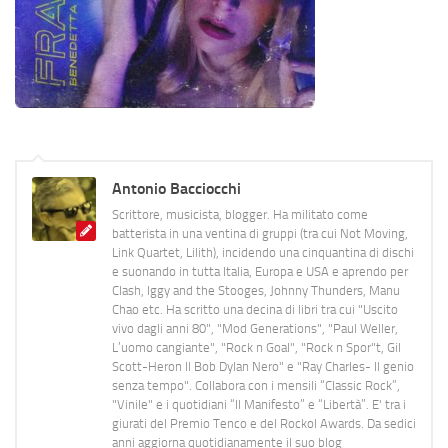
Antonio Bacciocchi
Scrittore, musicista, blogger. Ha militato come
batterista in una ventina di gruppi (tra cui Not Moving,
Link Quartet, Lilith), incidendo una cinquantina di dischi
e suonando in tutta Italia, Europa e USA e aprendo per
Clash, Iggy and the Stooges, Johnny Thunders, Manu
Chao etc. Ha scritto una decina di libri tra cui "Uscito
vivo dagli anni 80", "Mod Generations", "Paul Weller,
L’uomo cangiante", "Rock n Goal", "Rock n Spor"t, Gil
Scott-Heron Il Bob Dylan Nero" e "Ray Charles- Il genio
senza tempo". Collabora con i mensili “Classic Rock”,
"Vinile" e i quotidiani “Il Manifesto” e “Libertà”. E' tra i
giurati del Premio Tenco e del Rockol Awards. Da sedici
anni aggiorna quotidianamente il suo blog