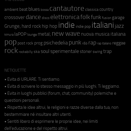
cantautore
blues
beat
country
ambient
classica
bossa
elettronica
dance
folk
funk
crossover
garage
fusion
disco
indie
italiani
jazz
hip hop
Grunge;
hard rock
indie pop
new wave
metal;
nuova musica italiana
laPOP
lounge
kimura
pop
punk
rap
psichedelia
reggae
prog
post rock
r&b
rap italiano
rock
soul
sperimentale
trap
stoner
ska
swing
rockabilly
NETIQUETTE
• Evita di URLARE. Ti sentiamo.
• Evita di scrivere lo stesso messaggio in più luoghi. Ti leggiamo.
• Evita in luoghi pubblici (forum, chat, community) polemiche e
questioni personali.
• Rispetta le idee altrui, le religioni e razze diverse dalla tua, non
bestemmiare né insultare altri utenti.
• Sentiti libero di esprimere le proprie idee, nei limiti
dell'educazione e del rispetto altrui.