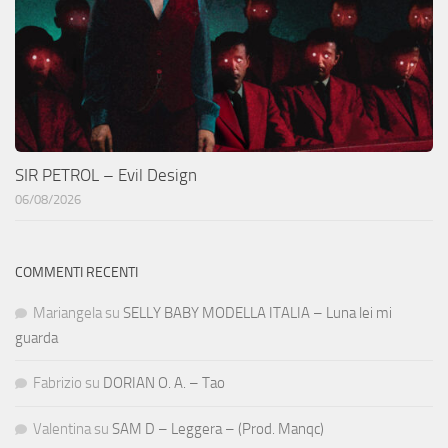
SIR PETROL – Evil Design
06/08/2026
COMMENTI RECENTI
Mariangela
su
SELLY BABY MODELLA ITALIA – Luna lei mi
guarda
Fabrizio
su
DORIAN O. A. – Tao
Valentina
su
SAM D – Leggera – (Prod. Manqc)