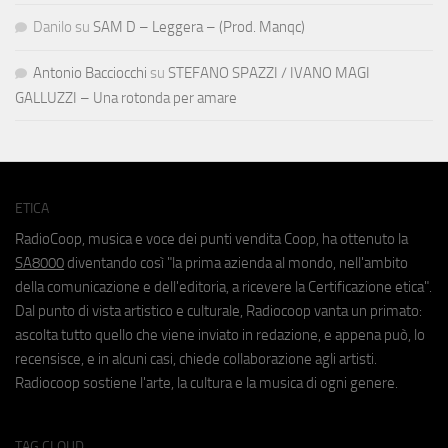
Danilo
su
SAM D – Leggera – (Prod. Manqc)
Antonio Bacciocchi
su
STEFANO SPAZZI / IVANO MAGI
GALLUZZI – Una rotonda per amare
ETICA
RadioCoop, musica e voce dei punti vendita Coop, ha ottenuto la
SA8000
diventando così "la prima azienda al mondo, nell'ambito
della comunicazione e dell'editoria, a ricevere la Certificazione etica".
Dal punto di vista artistico e culturale, Radiocoop vanta un primato:
ascolta tutto quello che viene inviato in redazione, e appena può, lo
recensisce, e in alcuni casi, chiede collaborazione agli artisti.
Radiocoop sostiene l'arte, la cultura e la musica di ogni genere.
TAG CLOUD