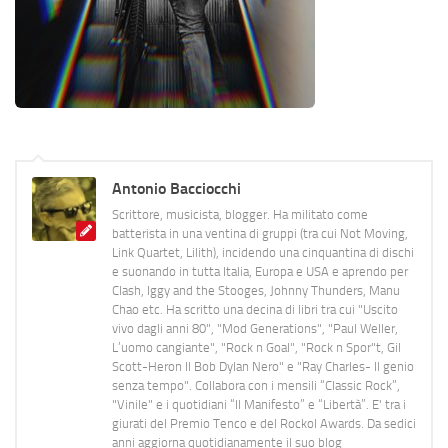
Antonio Bacciocchi
Scrittore, musicista, blogger. Ha militato come
batterista in una ventina di gruppi (tra cui Not Moving,
Link Quartet, Lilith), incidendo una cinquantina di dischi
e suonando in tutta Italia, Europa e USA e aprendo per
Clash, Iggy and the Stooges, Johnny Thunders, Manu
Chao etc. Ha scritto una decina di libri tra cui "Uscito
vivo dagli anni 80", "Mod Generations", "Paul Weller,
L’uomo cangiante", "Rock n Goal", "Rock n Spor"t, Gil
Scott-Heron Il Bob Dylan Nero" e "Ray Charles- Il genio
senza tempo". Collabora con i mensili “Classic Rock”,
"Vinile" e i quotidiani “Il Manifesto” e “Libertà”. E' tra i
giurati del Premio Tenco e del Rockol Awards. Da sedici
anni aggiorna quotidianamente il suo blog