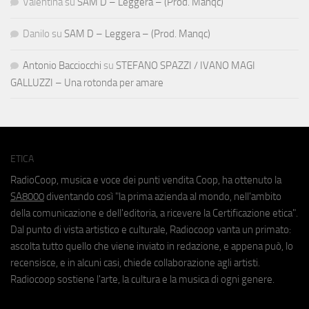
Valentina
su
SAM D – Leggera – (Prod. Manqc)
Danilo
su
SAM D – Leggera – (Prod. Manqc)
Antonio Bacciocchi
su
STEFANO SPAZZI / IVANO MAGI
GALLUZZI – Una rotonda per amare
ETICA
RadioCoop, musica e voce dei punti vendita Coop, ha ottenuto la
SA8000
diventando così "la prima azienda al mondo, nell'ambito
della comunicazione e dell'editoria, a ricevere la Certificazione etica".
Dal punto di vista artistico e culturale, Radiocoop vanta un primato:
ascolta tutto quello che viene inviato in redazione, e appena può, lo
recensisce, e in alcuni casi, chiede collaborazione agli artisti.
Radiocoop sostiene l'arte, la cultura e la musica di ogni genere.