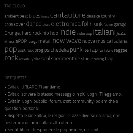
TAG CLOUD
cantautore
blues
beat
country
ambient
classica
bossa
elettronica
dance
folk
funk
crossover
garage
fusion
disco
indie
italiani
jazz
hip hop
Grunge;
hard rock
indie pop
new wave
metal;
nuova musica italiana
laPOP
lounge
kimura
pop
punk
rap
psichedelia
reggae
prog
post rock
r&b
rap italiano
rock
soul
sperimentale
trap
stoner
ska
swing
rockabilly
NETIQUETTE
• Evita di URLARE. Ti sentiamo.
• Evita di scrivere lo stesso messaggio in più luoghi. Ti leggiamo.
• Evita in luoghi pubblici (forum, chat, community) polemiche e
questioni personali.
• Rispetta le idee altrui, le religioni e razze diverse dalla tua, non
bestemmiare né insultare altri utenti.
• Sentiti libero di esprimere le proprie idee, nei limiti