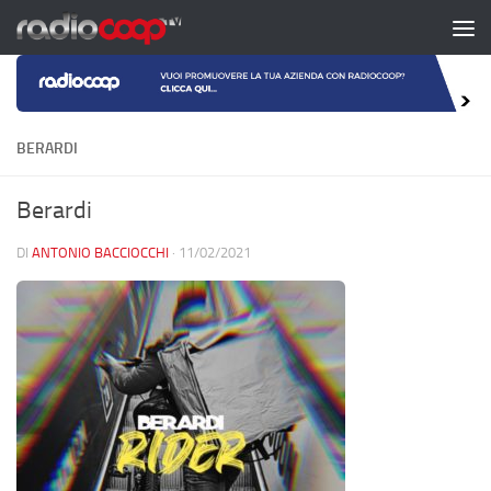
Salta al contenuto
BERARDI
Berardi
DI
ANTONIO BACCIOCCHI
·
11/02/2021