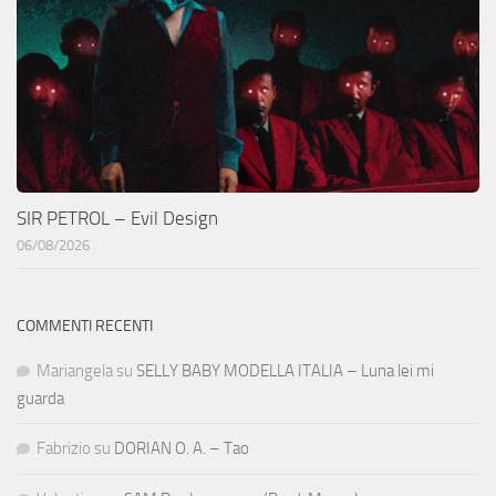
SIR PETROL – Evil Design
06/08/2026
COMMENTI RECENTI
Mariangela
su
SELLY BABY MODELLA ITALIA – Luna lei mi
guarda
Fabrizio
su
DORIAN O. A. – Tao