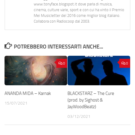
www.tonyface.blogspot.it dove parla di musica,
cinema, culture varie, sport e con cui ha vinto il Premio
Mei Musicletter del 2016 come miglior blog italiano.
Collabora con Radiocoop dal 2003.
POTREBBERO INTERESSARTI ANCHE...
0
0
ANANDA MIDA – Karnak
BLACKSTARZ – The Cure
(prod. by Sighost &
15/07/2021
JayWoodBeatz)
03/12/2021