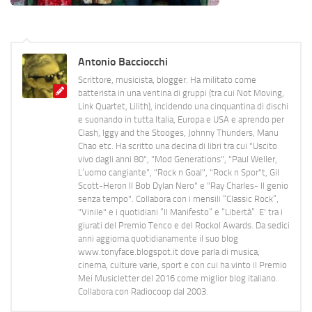
Antonio Bacciocchi
Scrittore, musicista, blogger. Ha militato come
batterista in una ventina di gruppi (tra cui Not Moving,
Link Quartet, Lilith), incidendo una cinquantina di dischi
e suonando in tutta Italia, Europa e USA e aprendo per
Clash, Iggy and the Stooges, Johnny Thunders, Manu
Chao etc. Ha scritto una decina di libri tra cui "Uscito
vivo dagli anni 80", "Mod Generations", "Paul Weller,
L’uomo cangiante", "Rock n Goal", "Rock n Spor"t, Gil
Scott-Heron Il Bob Dylan Nero" e "Ray Charles- Il genio
senza tempo". Collabora con i mensili “Classic Rock”,
"Vinile" e i quotidiani “Il Manifesto” e “Libertà”. E' tra i
giurati del Premio Tenco e del Rockol Awards. Da sedici
anni aggiorna quotidianamente il suo blog
www.tonyface.blogspot.it dove parla di musica,
cinema, culture varie, sport e con cui ha vinto il Premio
Mei Musicletter del 2016 come miglior blog italiano.
Collabora con Radiocoop dal 2003.