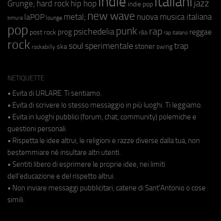
indie
italiani
jazz
hip hop
Grunge;
hard rock
indie pop
new wave
metal;
nuova musica italiana
laPOP
lounge
kimura
pop
punk
rap
psichedelia
reggae
prog
post rock
r&b
rap italiano
rock
soul
sperimentale
trap
stoner
ska
swing
rockabilly
NETIQUETTE
• Evita di URLARE. Ti sentiamo.
• Evita di scrivere lo stesso messaggio in più luoghi. Ti leggiamo.
• Evita in luoghi pubblici (forum, chat, community) polemiche e
questioni personali.
• Rispetta le idee altrui, le religioni e razze diverse dalla tua, non
bestemmiare né insultare altri utenti.
• Sentiti libero di esprimere le proprie idee, nei limiti
dell'educazione e del rispetto altrui.
• Non inviare messaggi pubblicitari, catene di Sant'Antonio o cose
simili.