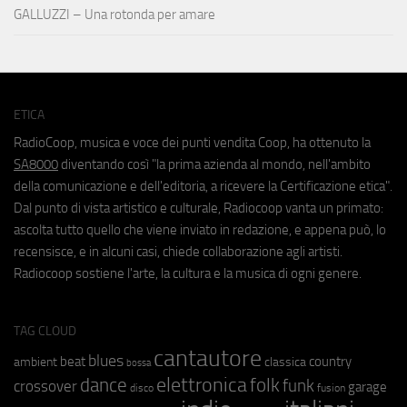
GALLUZZI – Una rotonda per amare
ETICA
RadioCoop, musica e voce dei punti vendita Coop, ha ottenuto la
SA8000
diventando così "la prima azienda al mondo, nell'ambito
della comunicazione e dell'editoria, a ricevere la Certificazione etica".
Dal punto di vista artistico e culturale, Radiocoop vanta un primato:
ascolta tutto quello che viene inviato in redazione, e appena può, lo
recensisce, e in alcuni casi, chiede collaborazione agli artisti.
Radiocoop sostiene l'arte, la cultura e la musica di ogni genere.
TAG CLOUD
cantautore
blues
beat
country
ambient
classica
bossa
elettronica
dance
folk
funk
crossover
garage
fusion
disco