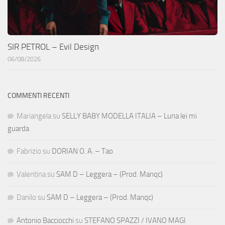
SIR PETROL – Evil Design
06/08/2026
COMMENTI RECENTI
Mariangela
su
SELLY BABY MODELLA ITALIA – Luna lei mi
guarda
Fabrizio
su
DORIAN O. A. – Tao
Valentina
su
SAM D – Leggera – (Prod. Manqc)
Danilo
su
SAM D – Leggera – (Prod. Manqc)
Antonio Bacciocchi
su
STEFANO SPAZZI / IVANO MAGI