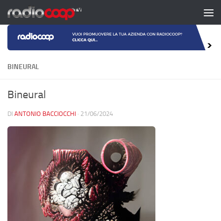
Salta al contenuto
BINEURAL
Bineural
DI
ANTONIO BACCIOCCHI
·
21/06/2024