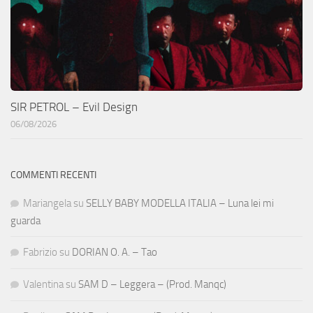
SIR PETROL – Evil Design
06/08/2026
COMMENTI RECENTI
Mariangela
su
SELLY BABY MODELLA ITALIA – Luna lei mi
guarda
Fabrizio
su
DORIAN O. A. – Tao
Valentina
su
SAM D – Leggera – (Prod. Manqc)