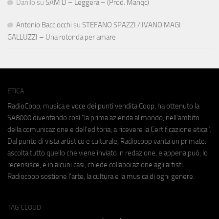
Danilo
su
SAM D – Leggera – (Prod. Manqc)
Antonio Bacciocchi
su
STEFANO SPAZZI / IVANO MAGI
GALLUZZI – Una rotonda per amare
ETICA
RadioCoop, musica e voce dei punti vendita Coop, ha ottenuto la
SA8000
diventando così "la prima azienda al mondo, nell'ambito
della comunicazione e dell'editoria, a ricevere la Certificazione etica".
Dal punto di vista artistico e culturale, Radiocoop vanta un primato:
ascolta tutto quello che viene inviato in redazione, e appena può, lo
recensisce, e in alcuni casi, chiede collaborazione agli artisti.
Radiocoop sostiene l'arte, la cultura e la musica di ogni genere.
TAG CLOUD