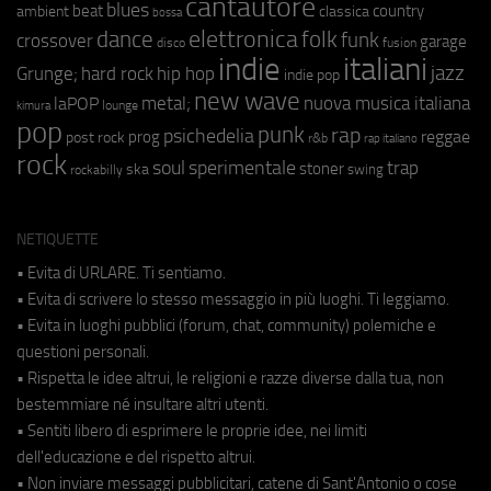
cantautore
blues
beat
country
ambient
classica
bossa
elettronica
dance
folk
funk
crossover
garage
fusion
disco
indie
italiani
jazz
hip hop
Grunge;
hard rock
indie pop
new wave
metal;
nuova musica italiana
laPOP
lounge
kimura
pop
punk
rap
psichedelia
reggae
prog
post rock
r&b
rap italiano
rock
soul
sperimentale
trap
stoner
ska
swing
rockabilly
NETIQUETTE
• Evita di URLARE. Ti sentiamo.
• Evita di scrivere lo stesso messaggio in più luoghi. Ti leggiamo.
• Evita in luoghi pubblici (forum, chat, community) polemiche e
questioni personali.
• Rispetta le idee altrui, le religioni e razze diverse dalla tua, non
bestemmiare né insultare altri utenti.
• Sentiti libero di esprimere le proprie idee, nei limiti
dell'educazione e del rispetto altrui.
• Non inviare messaggi pubblicitari, catene di Sant'Antonio o cose