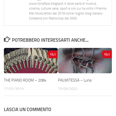
www.tonyface.blogspot.it dove parla di musica,
cinema, culture varie, sport e con cui ha vinto il Premio
Mei Musicletter del 2016 come miglior blog italiano.
Collabora con Radiocoop dal 2003.
POTREBBERO INTERESSARTI ANCHE...
0
0
THE PIANO ROOM – 2084
PALMITESSA – Luna
17/01/2019
15/05/2022
LASCIA UN COMMENTO