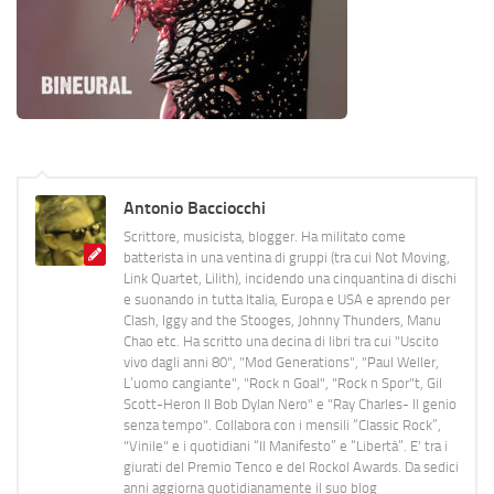
Antonio Bacciocchi
Scrittore, musicista, blogger. Ha militato come
batterista in una ventina di gruppi (tra cui Not Moving,
Link Quartet, Lilith), incidendo una cinquantina di dischi
e suonando in tutta Italia, Europa e USA e aprendo per
Clash, Iggy and the Stooges, Johnny Thunders, Manu
Chao etc. Ha scritto una decina di libri tra cui "Uscito
vivo dagli anni 80", "Mod Generations", "Paul Weller,
L’uomo cangiante", "Rock n Goal", "Rock n Spor"t, Gil
Scott-Heron Il Bob Dylan Nero" e "Ray Charles- Il genio
senza tempo". Collabora con i mensili “Classic Rock”,
"Vinile" e i quotidiani “Il Manifesto” e “Libertà”. E' tra i
giurati del Premio Tenco e del Rockol Awards. Da sedici
anni aggiorna quotidianamente il suo blog