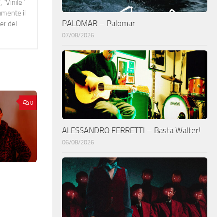
 "Vinile"
namente il
PALOMAR – Palomar
er del
07/08/2026
0
ALESSANDRO FERRETTI – Basta Walter!
06/08/2026