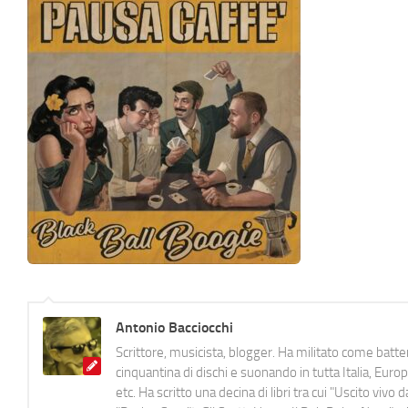
Antonio Bacciocchi
Scrittore, musicista, blogger. Ha militato come batter
cinquantina di dischi e suonando in tutta Italia, E
etc. Ha scritto una decina di libri tra cui "Uscito viv