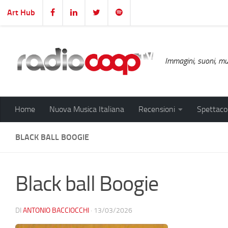
Art Hub
Salta al contenuto
Immagini, suoni, mus
Home
Nuova Musica Italiana
Recensioni
Spettacol
BLACK BALL BOOGIE
Black ball Boogie
DI
ANTONIO BACCIOCCHI
·
13/03/2026