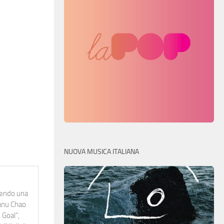
NUOVA MUSICA ITALIANA
idendo una
Manu Chao
 Goal",