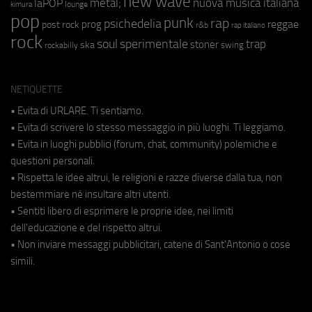
new wave
metal;
nuova musica italiana
laPOP
lounge
kimura
pop
punk
rap
psichedelia
reggae
prog
post rock
r&b
rap italiano
rock
soul
sperimentale
trap
stoner
ska
swing
rockabilly
NETIQUETTE
• Evita di URLARE. Ti sentiamo.
• Evita di scrivere lo stesso messaggio in più luoghi. Ti leggiamo.
• Evita in luoghi pubblici (forum, chat, community) polemiche e
questioni personali.
• Rispetta le idee altrui, le religioni e razze diverse dalla tua, non
bestemmiare né insultare altri utenti.
• Sentiti libero di esprimere le proprie idee, nei limiti
dell'educazione e del rispetto altrui.
• Non inviare messaggi pubblicitari, catene di Sant'Antonio o cose
simili.