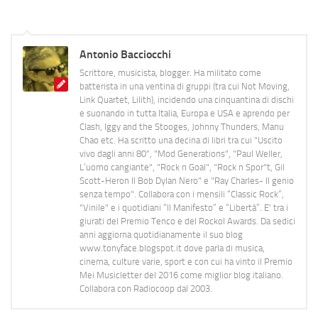
Antonio Bacciocchi
Scrittore, musicista, blogger. Ha militato come
batterista in una ventina di gruppi (tra cui Not Moving,
Link Quartet, Lilith), incidendo una cinquantina di dischi
e suonando in tutta Italia, Europa e USA e aprendo per
Clash, Iggy and the Stooges, Johnny Thunders, Manu
Chao etc. Ha scritto una decina di libri tra cui "Uscito
vivo dagli anni 80", "Mod Generations", "Paul Weller,
L’uomo cangiante", "Rock n Goal", "Rock n Spor"t, Gil
Scott-Heron Il Bob Dylan Nero" e "Ray Charles- Il genio
senza tempo". Collabora con i mensili “Classic Rock”,
"Vinile" e i quotidiani “Il Manifesto” e “Libertà”. E' tra i
giurati del Premio Tenco e del Rockol Awards. Da sedici
anni aggiorna quotidianamente il suo blog
www.tonyface.blogspot.it dove parla di musica,
cinema, culture varie, sport e con cui ha vinto il Premio
Mei Musicletter del 2016 come miglior blog italiano.
Collabora con Radiocoop dal 2003.