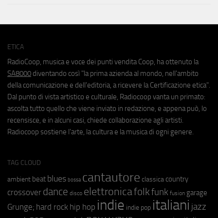
ETICA
RadioCoop, musica e voce dei punti vendita Coop, ha ottenuto la
SA8000
diventando così "la prima azienda al mondo, nell'ambito
della comunicazione e dell'editoria, a ricevere la Certificazione etica".
Dal punto di vista artistico e culturale, Radiocoop vanta un primato:
ascolta tutto quello che viene inviato in redazione, e appena può, lo
recensisce, e in alcuni casi, chiede collaborazione agli artisti.
Radiocoop sostiene l'arte, la cultura e la musica di ogni genere.
TAG CLOUD
cantautore
blues
beat
country
ambient
classica
bossa
elettronica
dance
folk
funk
crossover
garage
fusion
disco
indie
italiani
jazz
hip hop
Grunge;
hard rock
indie pop