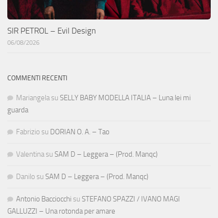
SIR PETROL – Evil Design
06/08/2026
COMMENTI RECENTI
Mariangela
su
SELLY BABY MODELLA ITALIA – Luna lei mi
guarda
Fabrizio
su
DORIAN O. A. – Tao
Valentina
su
SAM D – Leggera – (Prod. Manqc)
Danilo
su
SAM D – Leggera – (Prod. Manqc)
Antonio Bacciocchi
su
STEFANO SPAZZI / IVANO MAGI
GALLUZZI – Una rotonda per amare