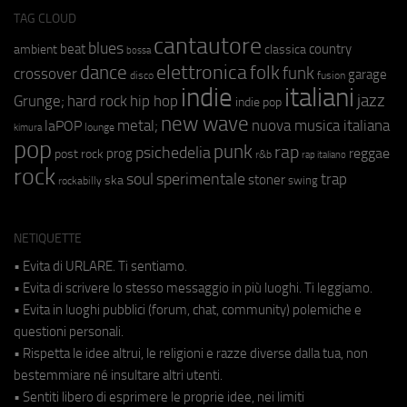
TAG CLOUD
cantautore
blues
beat
country
ambient
classica
bossa
elettronica
dance
folk
funk
crossover
garage
fusion
disco
indie
italiani
jazz
hip hop
Grunge;
hard rock
indie pop
new wave
metal;
nuova musica italiana
laPOP
lounge
kimura
pop
punk
rap
psichedelia
reggae
prog
post rock
r&b
rap italiano
rock
soul
sperimentale
trap
stoner
ska
swing
rockabilly
NETIQUETTE
• Evita di URLARE. Ti sentiamo.
• Evita di scrivere lo stesso messaggio in più luoghi. Ti leggiamo.
• Evita in luoghi pubblici (forum, chat, community) polemiche e
questioni personali.
• Rispetta le idee altrui, le religioni e razze diverse dalla tua, non
bestemmiare né insultare altri utenti.
• Sentiti libero di esprimere le proprie idee, nei limiti