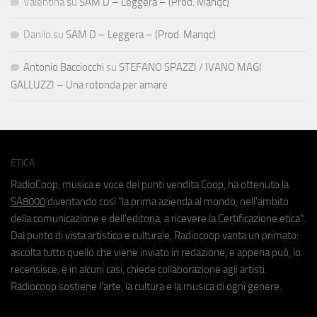
Valentina
su
SAM D – Leggera – (Prod. Manqc)
Danilo
su
SAM D – Leggera – (Prod. Manqc)
Antonio Bacciocchi
su
STEFANO SPAZZI / IVANO MAGI
GALLUZZI – Una rotonda per amare
ETICA
RadioCoop, musica e voce dei punti vendita Coop, ha ottenuto la
SA8000
diventando così "la prima azienda al mondo, nell'ambito
della comunicazione e dell'editoria, a ricevere la Certificazione etica".
Dal punto di vista artistico e culturale, Radiocoop vanta un primato:
ascolta tutto quello che viene inviato in redazione, e appena può, lo
recensisce, e in alcuni casi, chiede collaborazione agli artisti.
Radiocoop sostiene l'arte, la cultura e la musica di ogni genere.