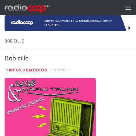
Salta al contenuto
BOB CILLO
Bob cillo
DI
ANTONIO BACCIOCCHI
·
31/05/2023