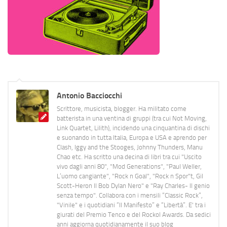
Antonio Bacciocchi
Scrittore, musicista, blogger. Ha militato come
batterista in una ventina di gruppi (tra cui Not Moving,
Link Quartet, Lilith), incidendo una cinquantina di dischi
e suonando in tutta Italia, Europa e USA e aprendo per
Clash, Iggy and the Stooges, Johnny Thunders, Manu
Chao etc. Ha scritto una decina di libri tra cui "Uscito
vivo dagli anni 80", "Mod Generations", "Paul Weller,
L’uomo cangiante", "Rock n Goal", "Rock n Spor"t, Gil
Scott-Heron Il Bob Dylan Nero" e "Ray Charles- Il genio
senza tempo". Collabora con i mensili “Classic Rock”,
"Vinile" e i quotidiani “Il Manifesto” e “Libertà”. E' tra i
giurati del Premio Tenco e del Rockol Awards. Da sedici
anni aggiorna quotidianamente il suo blog