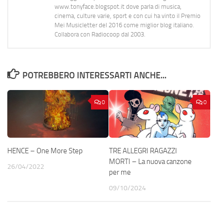
www.tonyface.blogspot.it dove parla di musica,
cinema, culture varie, sport e con cui ha vinto il Premio
Mei Musicletter del 2016 come miglior blog italiano.
Collabora con Radiocoop dal 2003.
POTREBBERO INTERESSARTI ANCHE...
0
0
HENCE – One More Step
TRE ALLEGRI RAGAZZI
MORTI – La nuova canzone
26/04/2022
per me
09/10/2024