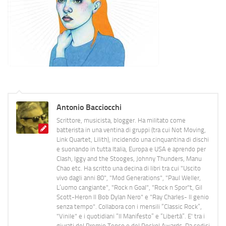
Antonio Bacciocchi
Scrittore, musicista, blogger. Ha militato come
batterista in una ventina di gruppi (tra cui Not Moving,
Link Quartet, Lilith), incidendo una cinquantina di dischi
e suonando in tutta Italia, Europa e USA e aprendo per
Clash, Iggy and the Stooges, Johnny Thunders, Manu
Chao etc. Ha scritto una decina di libri tra cui "Uscito
vivo dagli anni 80", "Mod Generations", "Paul Weller,
L’uomo cangiante", "Rock n Goal", "Rock n Spor"t, Gil
Scott-Heron Il Bob Dylan Nero" e "Ray Charles- Il genio
senza tempo". Collabora con i mensili “Classic Rock”,
"Vinile" e i quotidiani “Il Manifesto” e “Libertà”. E' tra i
giurati del Premio Tenco e del Rockol Awards. Da sedici