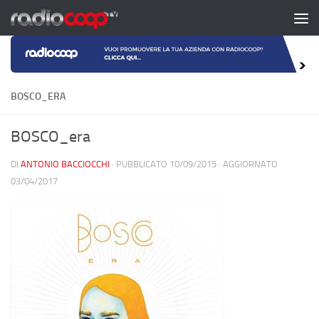
Salta al contenuto
BOSCO_ERA
BOSCO_era
DI
ANTONIO BACCIOCCHI
· PUBBLICATO
10/09/2015
· AGGIORNATO
03/04/2017