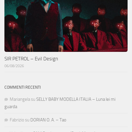
SIR PETROL – Evil Design
06/08/2026
COMMENTI RECENTI
Mariangela
su
SELLY BABY MODELLA ITALIA – Luna lei mi
guarda
Fabrizio
su
DORIAN O. A. – Tao