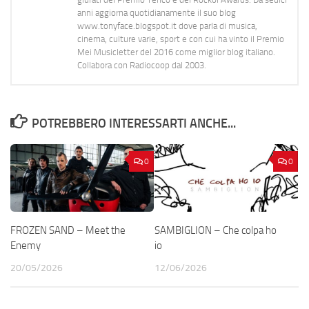
anni aggiorna quotidianamente il suo blog
www.tonyface.blogspot.it dove parla di musica,
cinema, culture varie, sport e con cui ha vinto il Premio
Mei Musicletter del 2016 come miglior blog italiano.
Collabora con Radiocoop dal 2003.
POTREBBERO INTERESSARTI ANCHE...
0
0
FROZEN SAND – Meet the
SAMBIGLION – Che colpa ho
Enemy
io
20/05/2026
12/06/2026