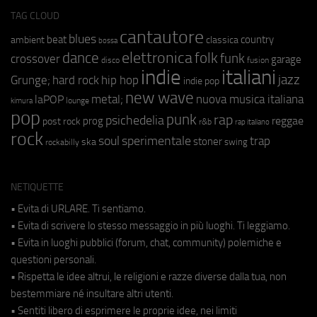
TAG CLOUD
cantautore
blues
beat
country
ambient
classica
bossa
elettronica
dance
folk
funk
crossover
garage
fusion
disco
indie
italiani
jazz
hip hop
Grunge;
hard rock
indie pop
new wave
metal;
nuova musica italiana
laPOP
lounge
kimura
pop
punk
rap
psichedelia
reggae
prog
post rock
r&b
rap italiano
rock
soul
sperimentale
trap
stoner
ska
swing
rockabilly
NETIQUETTE
• Evita di URLARE. Ti sentiamo.
• Evita di scrivere lo stesso messaggio in più luoghi. Ti leggiamo.
• Evita in luoghi pubblici (forum, chat, community) polemiche e
questioni personali.
• Rispetta le idee altrui, le religioni e razze diverse dalla tua, non
bestemmiare né insultare altri utenti.
• Sentiti libero di esprimere le proprie idee, nei limiti