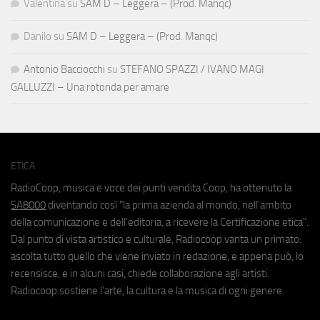
Valentina
su
SAM D – Leggera – (Prod. Manqc)
Danilo
su
SAM D – Leggera – (Prod. Manqc)
Antonio Bacciocchi
su
STEFANO SPAZZI / IVANO MAGI
GALLUZZI – Una rotonda per amare
ETICA
RadioCoop, musica e voce dei punti vendita Coop, ha ottenuto la
SA8000
diventando così "la prima azienda al mondo, nell'ambito
della comunicazione e dell'editoria, a ricevere la Certificazione etica".
Dal punto di vista artistico e culturale, Radiocoop vanta un primato:
ascolta tutto quello che viene inviato in redazione, e appena può, lo
recensisce, e in alcuni casi, chiede collaborazione agli artisti.
Radiocoop sostiene l'arte, la cultura e la musica di ogni genere.