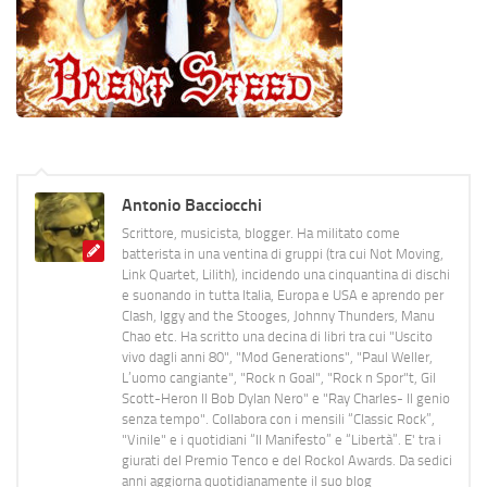
Antonio Bacciocchi
Scrittore, musicista, blogger. Ha militato come
batterista in una ventina di gruppi (tra cui Not Moving,
Link Quartet, Lilith), incidendo una cinquantina di dischi
e suonando in tutta Italia, Europa e USA e aprendo per
Clash, Iggy and the Stooges, Johnny Thunders, Manu
Chao etc. Ha scritto una decina di libri tra cui "Uscito
vivo dagli anni 80", "Mod Generations", "Paul Weller,
L’uomo cangiante", "Rock n Goal", "Rock n Spor"t, Gil
Scott-Heron Il Bob Dylan Nero" e "Ray Charles- Il genio
senza tempo". Collabora con i mensili “Classic Rock”,
"Vinile" e i quotidiani “Il Manifesto” e “Libertà”. E' tra i
giurati del Premio Tenco e del Rockol Awards. Da sedici
anni aggiorna quotidianamente il suo blog