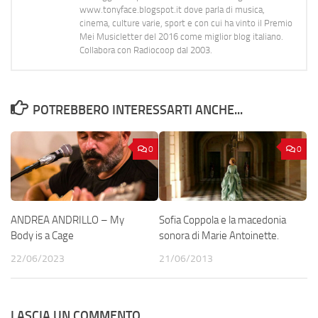
www.tonyface.blogspot.it dove parla di musica,
cinema, culture varie, sport e con cui ha vinto il Premio
Mei Musicletter del 2016 come miglior blog italiano.
Collabora con Radiocoop dal 2003.
POTREBBERO INTERESSARTI ANCHE...
0
0
ANDREA ANDRILLO – My
Sofia Coppola e la macedonia
Body is a Cage
sonora di Marie Antoinette.
22/06/2023
21/06/2013
LASCIA UN COMMENTO