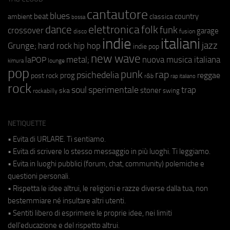
cantautore
blues
beat
country
ambient
classica
bossa
elettronica
dance
folk
funk
crossover
garage
fusion
disco
indie
italiani
jazz
hip hop
Grunge;
hard rock
indie pop
new wave
nuova musica italiana
metal;
laPOP
lounge
kimura
pop
punk
rap
psichedelia
reggae
prog
post rock
r&b
rap italiano
rock
soul
sperimentale
trap
stoner
ska
swing
rockabilly
NETIQUETTE
• Evita di URLARE. Ti sentiamo.
• Evita di scrivere lo stesso messaggio in più luoghi. Ti leggiamo.
• Evita in luoghi pubblici (forum, chat, community) polemiche e
questioni personali.
• Rispetta le idee altrui, le religioni e razze diverse dalla tua, non
bestemmiare né insultare altri utenti.
• Sentiti libero di esprimere le proprie idee, nei limiti
dell'educazione e del rispetto altrui.