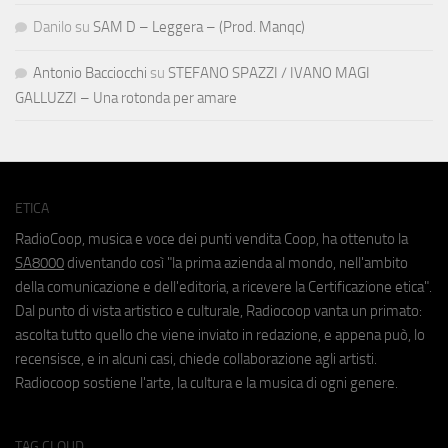
Danilo
su
SAM D – Leggera – (Prod. Manqc)
Antonio Bacciocchi
su
STEFANO SPAZZI / IVANO MAGI
GALLUZZI – Una rotonda per amare
ETICA
RadioCoop, musica e voce dei punti vendita Coop, ha ottenuto la
SA8000
diventando così "la prima azienda al mondo, nell'ambito
della comunicazione e dell'editoria, a ricevere la Certificazione etica".
Dal punto di vista artistico e culturale, Radiocoop vanta un primato:
ascolta tutto quello che viene inviato in redazione, e appena può, lo
recensisce, e in alcuni casi, chiede collaborazione agli artisti.
Radiocoop sostiene l'arte, la cultura e la musica di ogni genere.
TAG CLOUD