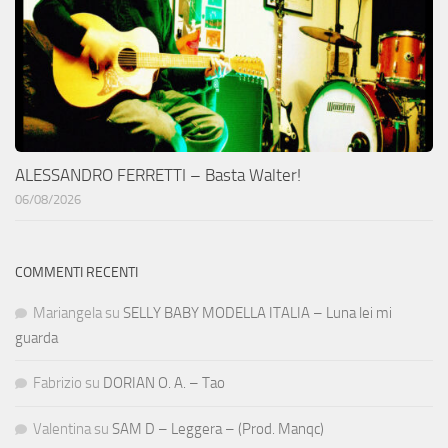
ALESSANDRO FERRETTI – Basta Walter!
06/08/2026
COMMENTI RECENTI
Mariangela
su
SELLY BABY MODELLA ITALIA – Luna lei mi
guarda
Fabrizio
su
DORIAN O. A. – Tao
Valentina
su
SAM D – Leggera – (Prod. Manqc)