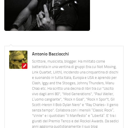
Antonio Bacciocchi
Scrittore, musicista, blogger. Ha militato come
batterista in una ventina di gruppi (tra cui Not Moving,
Link Quartet, Lilith), incidendo una cinquantina di dischi
e suonando in tutta Italia, Europa e USA e aprendo per
Clash, Iggy and the Stooges, Johnny Thunders, Manu
Chao etc. Ha scritto una decina di libri tra cui "Uscito
vivo dagli anni 80", "Mod Generations", "Paul Weller,
L’uomo cangiante", "Rock n Goal", "Rock n Spor"t, Gil
Scott-Heron Il Bob Dylan Nero" e "Ray Charles- Il genio
senza tempo". Collabora con i mensili “Classic Rock”,
"Vinile" e i quotidiani “Il Manifesto” e “Libertà”. E' tra i
giurati del Premio Tenco e del Rockol Awards. Da sedici
anni aggiorna quotidianamente il suo blog