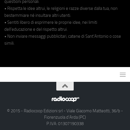
questioni personali.
• Rispetta le idee altrui, le religioni e razze diverse dalla tua, non
bestemmiare né insultare altri utenti.
• Sentiti libero di esprimere le proprie idee, nei limiti
dell'educazione e del rispetto altrui.
• Non inviare messaggi pubblicitari, catene di Sant'Antonio o cose
simili.
© 2015 - Radiocoop Edizioni srl - Viale Giacomo Matteotti, 36/b -
Fiorenzuola d'Arda (PC)
P.IVA: 01307190338