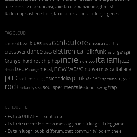
recensisce, e in alcuni casi, chiede collaborazione agli artisti.
Radiocoop sostiene l'arte, la cultura e la musica di ogni genere.
TAG CLOUD
cantautore
blues
beat
country
ambient
classica
bossa
elettronica
dance
folk
funk
crossover
garage
fusion
disco
indie
italiani
jazz
hip hop
Grunge;
hard rock
indie pop
new wave
metal;
nuova musica italiana
laPOP
lounge
kimura
pop
punk
rap
psichedelia
reggae
prog
post rock
r&b
rap italiano
rock
soul
sperimentale
trap
stoner
ska
swing
rockabilly
NETIQUETTE
• Evita di URLARE. Ti sentiamo.
• Evita di scrivere lo stesso messaggio in più luoghi. Ti leggiamo.
• Evita in luoghi pubblici (forum, chat, community) polemiche e