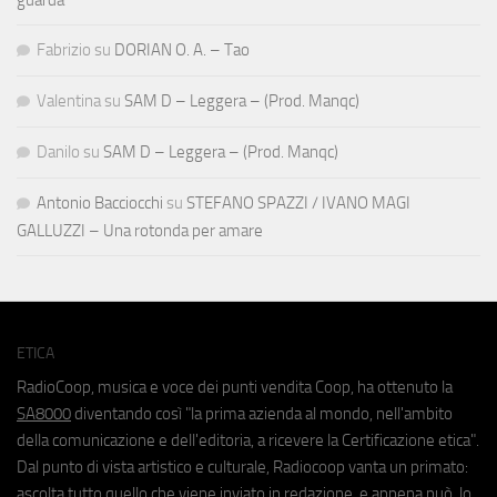
Fabrizio
su
DORIAN O. A. – Tao
Valentina
su
SAM D – Leggera – (Prod. Manqc)
Danilo
su
SAM D – Leggera – (Prod. Manqc)
Antonio Bacciocchi
su
STEFANO SPAZZI / IVANO MAGI
GALLUZZI – Una rotonda per amare
ETICA
RadioCoop, musica e voce dei punti vendita Coop, ha ottenuto la
SA8000
diventando così "la prima azienda al mondo, nell'ambito
della comunicazione e dell'editoria, a ricevere la Certificazione etica".
Dal punto di vista artistico e culturale, Radiocoop vanta un primato:
ascolta tutto quello che viene inviato in redazione, e appena può, lo