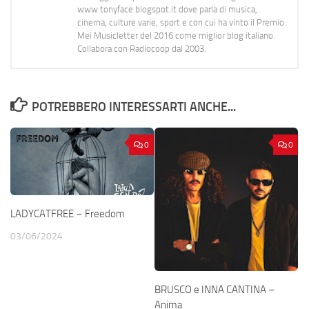
www.tonyface.blogspot.it dove parla di musica,
cinema, culture varie, sport e con cui ha vinto il Premio
Mei Musicletter del 2016 come miglior blog italiano.
Collabora con Radiocoop dal 2003.
POTREBBERO INTERESSARTI ANCHE...
0
0
LADYCATFREE – Freedom
03/06/2024
BRUSCO e INNA CANTINA –
Anima