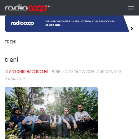
Salta al contenuto
TRENI
treni
DI
ANTONIO BACCIOCCHI
· PUBBLICATO
16/12/2016
· AGGIORNATO
03/04/2017