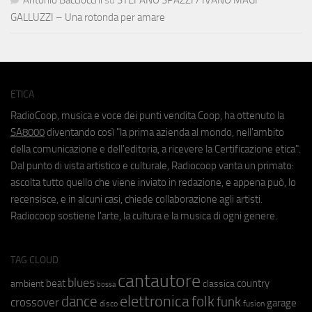
GALLUZZI – Una rotonda per amare
ETICA
RadioCoop, musica e voce dei punti vendita Coop, ha ottenuto la
SA8000
diventando così "la prima azienda al mondo, nell'ambito
della comunicazione e dell'editoria, a ricevere la Certificazione etica".
Dal punto di vista artistico e culturale, Radiocoop vanta un primato:
ascolta tutto quello che viene inviato in redazione, e appena può, lo
recensisce, e in alcuni casi, chiede collaborazione agli artisti.
Radiocoop sostiene l'arte, la cultura e la musica di ogni genere.
TAG CLOUD
cantautore
blues
beat
country
ambient
classica
bossa
elettronica
dance
folk
funk
crossover
garage
fusion
disco