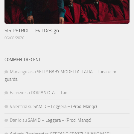
SIR PETROL – Evil Design
06/08/2026
COMMENTI RECENTI
Mariangela
su
SELLY BABY MODELLA ITALIA – Luna lei mi
guarda
Fabrizio
su
DORIAN O. A. – Tao
Valentina
su
SAM D – Leggera – (Prod. Manqc)
Danilo
su
SAM D – Leggera – (Prod. Manqc)
Antonio Bacciocchi
su
STEFANO SPAZZI / IVANO MAGI