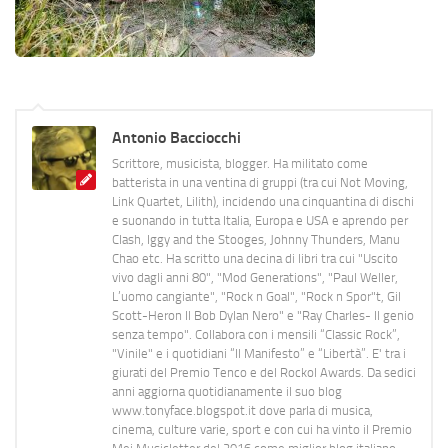
Antonio Bacciocchi
Scrittore, musicista, blogger. Ha militato come
batterista in una ventina di gruppi (tra cui Not Moving,
Link Quartet, Lilith), incidendo una cinquantina di dischi
e suonando in tutta Italia, Europa e USA e aprendo per
Clash, Iggy and the Stooges, Johnny Thunders, Manu
Chao etc. Ha scritto una decina di libri tra cui "Uscito
vivo dagli anni 80", "Mod Generations", "Paul Weller,
L’uomo cangiante", "Rock n Goal", "Rock n Spor"t, Gil
Scott-Heron Il Bob Dylan Nero" e "Ray Charles- Il genio
senza tempo". Collabora con i mensili “Classic Rock”,
"Vinile" e i quotidiani “Il Manifesto” e “Libertà”. E' tra i
giurati del Premio Tenco e del Rockol Awards. Da sedici
anni aggiorna quotidianamente il suo blog
www.tonyface.blogspot.it dove parla di musica,
cinema, culture varie, sport e con cui ha vinto il Premio