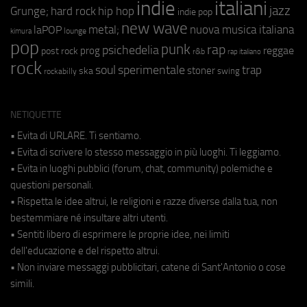
indie
italiani
jazz
hip hop
Grunge;
hard rock
indie pop
new wave
metal;
nuova musica italiana
laPOP
lounge
kimura
pop
punk
rap
psichedelia
reggae
prog
post rock
r&b
rap italiano
rock
soul
sperimentale
trap
stoner
ska
swing
rockabilly
NETIQUETTE
• Evita di URLARE. Ti sentiamo.
• Evita di scrivere lo stesso messaggio in più luoghi. Ti leggiamo.
• Evita in luoghi pubblici (forum, chat, community) polemiche e
questioni personali.
• Rispetta le idee altrui, le religioni e razze diverse dalla tua, non
bestemmiare né insultare altri utenti.
• Sentiti libero di esprimere le proprie idee, nei limiti
dell'educazione e del rispetto altrui.
• Non inviare messaggi pubblicitari, catene di Sant'Antonio o cose
simili.