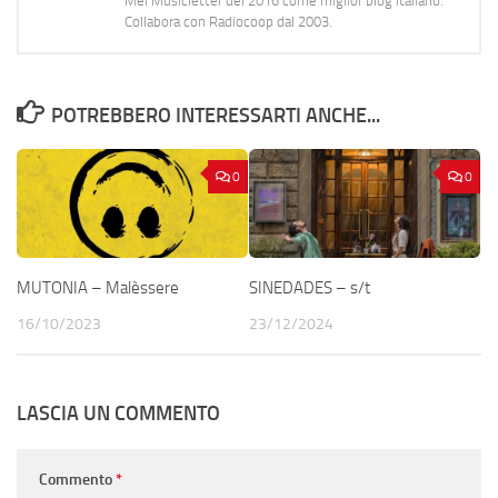
Mei Musicletter del 2016 come miglior blog italiano.
Collabora con Radiocoop dal 2003.
POTREBBERO INTERESSARTI ANCHE...
0
0
MUTONIA – Malèssere
SINEDADES – s/t
16/10/2023
23/12/2024
LASCIA UN COMMENTO
Commento
*