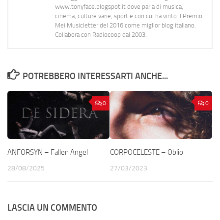
www.tonyface.blogspot.it dove parla di musica,
cinema, culture varie, sport e con cui ha vinto il Premio
Mei Musicletter del 2016 come miglior blog italiano.
Collabora con Radiocoop dal 2003.
POTREBBERO INTERESSARTI ANCHE...
0
0
ANFORSYN – Fallen Angel
CORPOCELESTE – Oblio
28/08/2025
27/03/2023
LASCIA UN COMMENTO