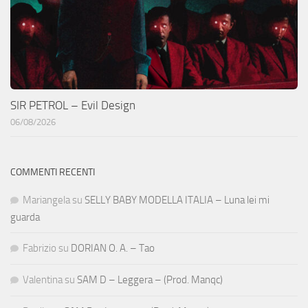
SIR PETROL – Evil Design
06/08/2026
COMMENTI RECENTI
Mariangela
su
SELLY BABY MODELLA ITALIA – Luna lei mi
guarda
Fabrizio
su
DORIAN O. A. – Tao
Valentina
su
SAM D – Leggera – (Prod. Manqc)