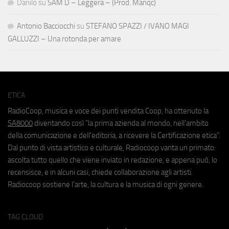
Danilo
su
SAM D – Leggera – (Prod. Manqc)
Antonio Bacciocchi
su
STEFANO SPAZZI / IVANO MAGI
GALLUZZI – Una rotonda per amare
ETICA
RadioCoop, musica e voce dei punti vendita Coop, ha ottenuto la
SA8000
diventando così "la prima azienda al mondo, nell'ambito
della comunicazione e dell'editoria, a ricevere la Certificazione etica".
Dal punto di vista artistico e culturale, Radiocoop vanta un primato:
ascolta tutto quello che viene inviato in redazione, e appena può, lo
recensisce, e in alcuni casi, chiede collaborazione agli artisti.
Radiocoop sostiene l'arte, la cultura e la musica di ogni genere.
TAG CLOUD