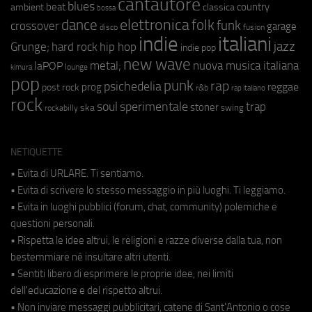
cantautore
blues
beat
country
ambient
classica
bossa
elettronica
dance
folk
funk
crossover
garage
fusion
disco
indie
italiani
jazz
hip hop
Grunge;
hard rock
indie pop
new wave
metal;
nuova musica italiana
laPOP
lounge
kimura
pop
punk
rap
psichedelia
reggae
prog
post rock
r&b
rap italiano
rock
soul
sperimentale
trap
stoner
ska
swing
rockabilly
NETIQUETTE
• Evita di URLARE. Ti sentiamo.
• Evita di scrivere lo stesso messaggio in più luoghi. Ti leggiamo.
• Evita in luoghi pubblici (forum, chat, community) polemiche e
questioni personali.
• Rispetta le idee altrui, le religioni e razze diverse dalla tua, non
bestemmiare né insultare altri utenti.
• Sentiti libero di esprimere le proprie idee, nei limiti
dell'educazione e del rispetto altrui.
• Non inviare messaggi pubblicitari, catene di Sant'Antonio o cose