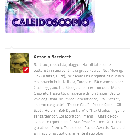
Antonio Bacciocchi
Scrittore, musicista, blogger. Ha militato come
batterista in una ventina di gruppi (tra cui Not Moving,
Link Quartet, Lilith), incidendo una cinquantina di dischi
e suonando in tutta Italia, Europa e USA e aprendo per
Clash, Iggy and the Stooges, Johnny Thunders, Manu
Chao etc. Ha scritto una decina di libri tra cui "Uscito
vivo dagli anni 80", "Mod Generations", "Paul Weller,
L’uomo cangiante", "Rock n Goal", "Rock n Spor"t, Gil
Scott-Heron Il Bob Dylan Nero" e "Ray Charles- Il genio
senza tempo". Collabora con i mensili “Classic Rock”,
"Vinile" e i quotidiani “Il Manifesto” e “Libertà”. E' tra i
giurati del Premio Tenco e del Rockol Awards. Da sedici
anni aggiorna quotidianamente il suo blog