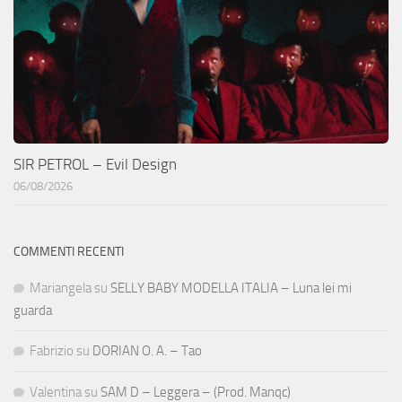
SIR PETROL – Evil Design
06/08/2026
COMMENTI RECENTI
Mariangela
su
SELLY BABY MODELLA ITALIA – Luna lei mi
guarda
Fabrizio
su
DORIAN O. A. – Tao
Valentina
su
SAM D – Leggera – (Prod. Manqc)