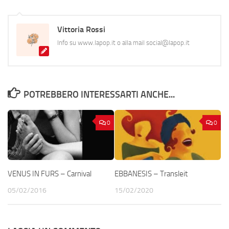
Vittoria Rossi
Info su www.lapop.it o alla mail social@lapop.it
POTREBBERO INTERESSARTI ANCHE...
0
0
VENUS IN FURS – Carnival
EBBANESIS – Transleit
05/02/2016
15/02/2020