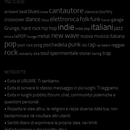
TAG CLOUD
cantautore
blues
beat
country
ambient
classica
bossa
elettronica
dance
folk
funk
crossover
garage
fusion
disco
indie
italiani
jazz
hip hop
Grunge;
hard rock
indie pop
new wave
metal;
nuova musica italiana
laPOP
lounge
kimura
pop
punk
rap
psichedelia
reggae
prog
post rock
r&b
rap italiano
rock
soul
sperimentale
trap
stoner
ska
swing
rockabilly
NETIQUETTE
• Evita di URLARE. Ti sentiamo.
• Evita di scrivere lo stesso messaggio in più luoghi. Ti leggiamo.
• Evita in luoghi pubblici (forum, chat, community) polemiche e
questioni personali.
• Rispetta le idee altrui, le religioni e razze diverse dalla tua, non
bestemmiare né insultare altri utenti.
• Sentiti libero di esprimere le proprie idee, nei limiti
dell'educazione e del rispetto altrui.