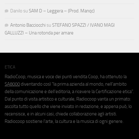
Danilo
su
SAM D – Leggera – (Prod. Manqc)
Antonio Bacciocchi
su
STEFANO SPAZZI / IVANO MAGI
GALLUZZI – Una rotonda per amare
ETICA
RadioCoop, musica e voce dei punti vendita Coop, ha ottenuto la
SA8000
diventando così "la prima azienda al mondo, nell'ambito
della comunicazione e dell'editoria, a ricevere la Certificazione etica".
Dal punto di vista artistico e culturale, Radiocoop vanta un primato:
ascolta tutto quello che viene inviato in redazione, e appena può, lo
recensisce, e in alcuni casi, chiede collaborazione agli artisti.
Radiocoop sostiene l'arte, la cultura e la musica di ogni genere.