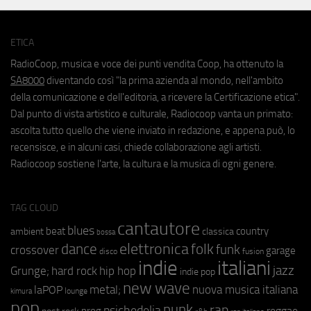
ETICA
RadioCoop, musica e voce dei punti vendita Coop, ha ottenuto la
SA8000
diventando così "la prima azienda al mondo, nell'ambito
della comunicazione e dell'editoria, a ricevere la Certificazione etica".
Dal punto di vista artistico e culturale, Radiocoop vanta un primato:
ascolta tutto quello che viene inviato in redazione, e appena può, lo
recensisce, e in alcuni casi, chiede collaborazione agli artisti.
Radiocoop sostiene l'arte, la cultura e la musica di ogni genere.
TAG CLOUD
cantautore
blues
beat
country
ambient
classica
bossa
elettronica
dance
folk
funk
crossover
garage
fusion
disco
indie
italiani
jazz
hip hop
Grunge;
hard rock
indie pop
new wave
metal;
nuova musica italiana
laPOP
lounge
kimura
pop
punk
rap
psichedelia
reggae
prog
post rock