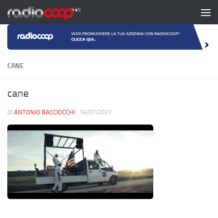
Salta al contenuto
CANE
cane
DI
ANTONIO BACCIOCCHI
·
16/07/2021