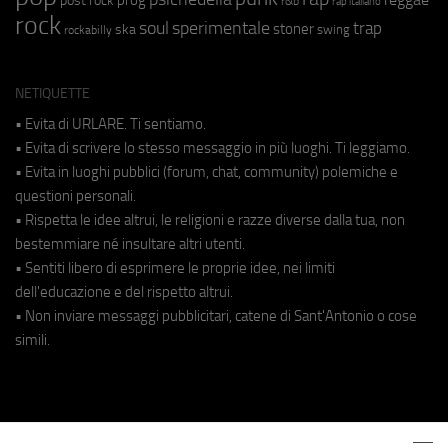
r&b
rap italiano
rock
soul
sperimentale
trap
stoner
ska
swing
rockabilly
NETIQUETTE
• Evita di URLARE. Ti sentiamo.
• Evita di scrivere lo stesso messaggio in più luoghi. Ti leggiamo.
• Evita in luoghi pubblici (forum, chat, community) polemiche e
questioni personali.
• Rispetta le idee altrui, le religioni e razze diverse dalla tua, non
bestemmiare né insultare altri utenti.
• Sentiti libero di esprimere le proprie idee, nei limiti
dell'educazione e del rispetto altrui.
• Non inviare messaggi pubblicitari, catene di Sant'Antonio o cose
simili.