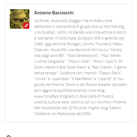
Antonio Bacciocchi
Scrittore, musicista, blogger. Ha militato come
batterista in una ventina di gruppi (tra cui Not Moving,
Link Quartet, Lilith), incidendo una cinquantina di dischi
e suonando in tutta Italia, Europa e USA e aprendo per
Clash, Iggy and the Stooges, Johnny Thunders, Manu
Chao etc. Ha scritto una decina di libri tra cui "Uscito
vivo dagli anni 80", "Mod Generations", "Paul Weller,
L’uomo cangiante", "Rock n Goal", "Rock n Spor"t, Gil
Scott-Heron Il Bob Dylan Nero" e "Ray Charles- Il genio
senza tempo". Collabora con i mensili “Classic Rock”,
"Vinile" e i quotidiani “Il Manifesto” e “Libertà”. E' tra i
giurati del Premio Tenco e del Rockol Awards. Da sedici
anni aggiorna quotidianamente il suo blog
www.tonyface.blogspot.it dove parla di musica,
cinema, culture varie, sport e con cui ha vinto il Premio
Mei Musicletter del 2016 come miglior blog italiano.
Collabora con Radiocoop dal 2003.