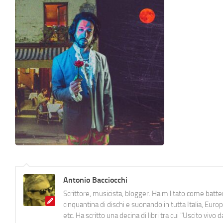
Antonio Bacciocchi
Scrittore, musicista, blogger. Ha militato come batter
cinquantina di dischi e suonando in tutta Italia, E
etc. Ha scritto una decina di libri tra cui "Uscito viv