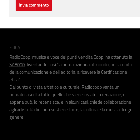
ETICA
RadioCoop, musica e voce dei punti vendita Coop, ha ottenuto la
SA8000
diventando così "la prima azienda al mondo, nell'ambito
della comunicazione e dell'editoria, a ricevere la Certificazione
etica".
Dal punto di vista artistico e culturale, Radiocoop vanta un
primato: ascolta tutto quello che viene inviato in redazione, e
appena può, lo recensisce, e in alcuni casi, chiede collaborazione
agli artisti. Radiocoop sostiene l'arte, la cultura e la musica di ogni
genere.