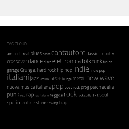
TAG CLOUD
cantautore
blues
beat
country
ambient
classica
bossa
elettronica
dance
folk
funk
crossover
fusion
disco
indie
hip hop
Grunge;
hard rock
garage
indie pop
italiani
new wave
jazz
metal;
laPOP
lounge
kimura
pop
psichedelia
nuova musica italiana
prog
post rock
rock
punk
rap
soul
reggae
ska
r&b
rockabilly
rap italiano
sperimentale
trap
stoner
swing