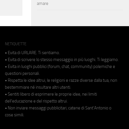
amare
NETIQUETTE
• Evita di URLARE. Ti sentiamo.
• Evita di scrivere lo stesso messaggio in più luoghi. Ti leggiamo.
• Evita in luoghi pubblici (forum, chat, community) polemiche e
questioni personali.
• Rispetta le idee altrui, le religioni e razze diverse dalla tua, non
bestemmiare né insultare altri utenti.
• Sentiti libero di esprimere le proprie idee, nei limiti
dell'educazione e del rispetto altrui.
• Non inviare messaggi pubblicitari, catene di Sant'Antonio o
cose simili.