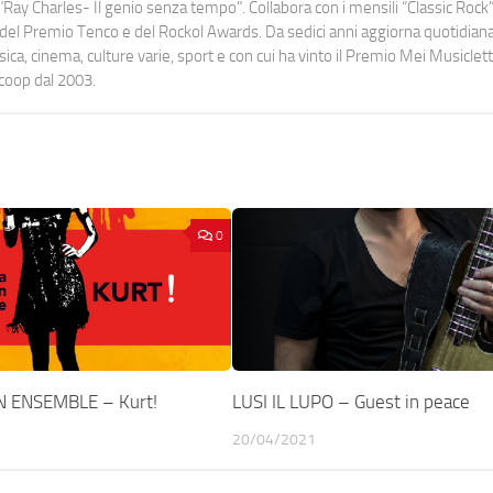
Ray Charles- Il genio senza tempo". Collabora con i mensili “Classic Rock”,
urati del Premio Tenco e del Rockol Awards. Da sedici anni aggiorna quotidia
a, cinema, culture varie, sport e con cui ha vinto il Premio Mei Musiclett
ocoop dal 2003.
0
N ENSEMBLE – Kurt!
LUSI IL LUPO – Guest in peace
20/04/2021