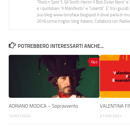
"Rock n Spor"t, Gil Scott-Heron Il Bob Dylan Nero" e "
e i quotidiani “Il Manifesto” e “Libertà”. E' tra i gi
suo blog www.tonyface.blogspot.it dove parla di music
2016 come miglior blog italiano. Collabora con Radi
POTREBBERO INTERESSARTI ANCHE...
0
ADRIANO MODICA – Sopravvento
VALENTINA FI
12/01/2024
21/09/2021