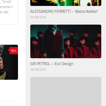
 "Vinile"
namente il
ALESSANDRO FERRETTI – Basta Walter!
er del
06/08/2026
0
SIR PETROL – Evil Design
06/08/2026