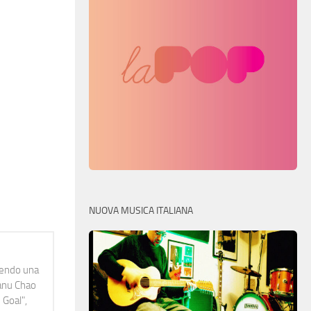
NUOVA MUSICA ITALIANA
idendo una
Manu Chao
 Goal",