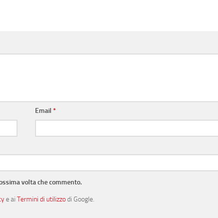
Email
*
prossima volta che commento.
cy
e ai
Termini di utilizzo
di Google.