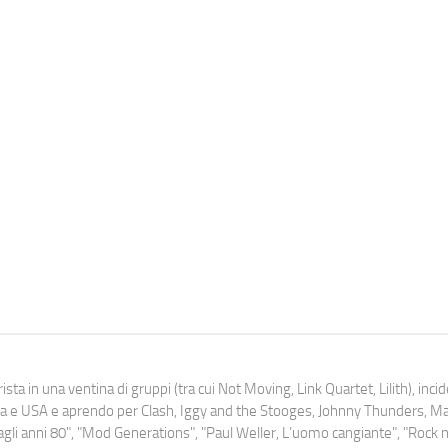
ista in una ventina di gruppi (tra cui Not Moving, Link Quartet, Lilith), inc
uropa e USA e aprendo per Clash, Iggy and the Stooges, Johnny Thunders, 
o dagli anni 80", "Mod Generations", "Paul Weller, L’uomo cangiante", "Rock n