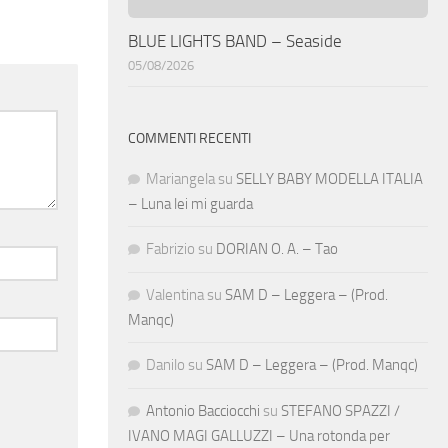
BLUE LIGHTS BAND – Seaside
05/08/2026
COMMENTI RECENTI
Mariangela
su
SELLY BABY MODELLA ITALIA
– Luna lei mi guarda
Fabrizio
su
DORIAN O. A. – Tao
Valentina
su
SAM D – Leggera – (Prod.
Manqc)
Danilo
su
SAM D – Leggera – (Prod. Manqc)
Antonio Bacciocchi
su
STEFANO SPAZZI /
IVANO MAGI GALLUZZI – Una rotonda per