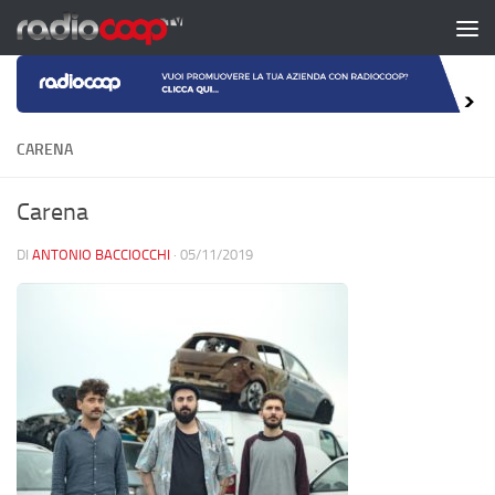
Salta al contenuto
CARENA
Carena
DI
ANTONIO BACCIOCCHI
·
05/11/2019