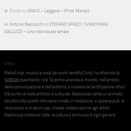
Danilo
su
SAM D – Leggera – (Prod. Manqc)
Antonio Bacciocchi
su
STEFANO SPAZZI / IVANO MAGI
GALLUZZI – Una rotonda per amare
ETICA
RadioCoop, musica e voce dei punti vendita Coop, ha ottenuto la
SA8000
diventando così "la prima azienda al mondo, nell'ambito
della comunicazione e dell'editoria, a ricevere la Certificazione etica".
Dal punto di vista artistico e culturale, Radiocoop vanta un primato:
ascolta tutto quello che viene inviato in redazione, e appena può, lo
recensisce, e in alcuni casi, chiede collaborazione agli artisti.
Radiocoop sostiene l'arte, la cultura e la musica di ogni genere.