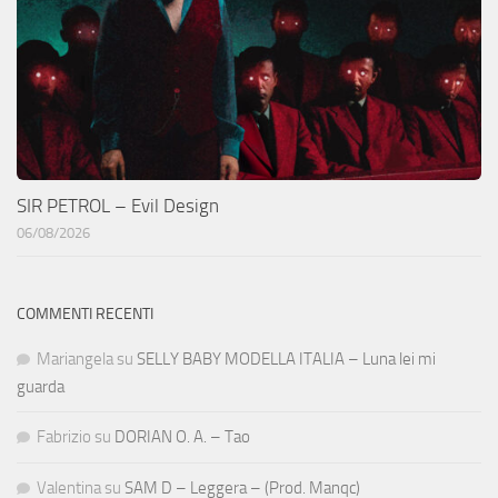
SIR PETROL – Evil Design
06/08/2026
COMMENTI RECENTI
Mariangela
su
SELLY BABY MODELLA ITALIA – Luna lei mi
guarda
Fabrizio
su
DORIAN O. A. – Tao
Valentina
su
SAM D – Leggera – (Prod. Manqc)