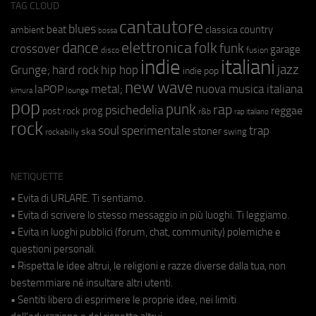
TAG CLOUD
cantautore
blues
beat
country
ambient
classica
bossa
elettronica
dance
folk
funk
crossover
garage
fusion
disco
indie
italiani
jazz
hip hop
Grunge;
hard rock
indie pop
new wave
metal;
nuova musica italiana
laPOP
lounge
kimura
pop
punk
rap
psichedelia
reggae
prog
post rock
r&b
rap italiano
rock
soul
sperimentale
trap
stoner
ska
swing
rockabilly
NETIQUETTE
• Evita di URLARE. Ti sentiamo.
• Evita di scrivere lo stesso messaggio in più luoghi. Ti leggiamo.
• Evita in luoghi pubblici (forum, chat, community) polemiche e
questioni personali.
• Rispetta le idee altrui, le religioni e razze diverse dalla tua, non
bestemmiare né insultare altri utenti.
• Sentiti libero di esprimere le proprie idee, nei limiti