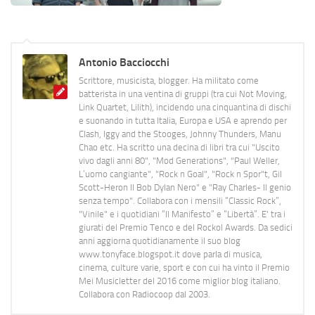
Antonio Bacciocchi
Scrittore, musicista, blogger. Ha militato come
batterista in una ventina di gruppi (tra cui Not Moving,
Link Quartet, Lilith), incidendo una cinquantina di dischi
e suonando in tutta Italia, Europa e USA e aprendo per
Clash, Iggy and the Stooges, Johnny Thunders, Manu
Chao etc. Ha scritto una decina di libri tra cui "Uscito
vivo dagli anni 80", "Mod Generations", "Paul Weller,
L’uomo cangiante", "Rock n Goal", "Rock n Spor"t, Gil
Scott-Heron Il Bob Dylan Nero" e "Ray Charles- Il genio
senza tempo". Collabora con i mensili “Classic Rock”,
"Vinile" e i quotidiani “Il Manifesto” e “Libertà”. E' tra i
giurati del Premio Tenco e del Rockol Awards. Da sedici
anni aggiorna quotidianamente il suo blog
www.tonyface.blogspot.it dove parla di musica,
cinema, culture varie, sport e con cui ha vinto il Premio
Mei Musicletter del 2016 come miglior blog italiano.
Collabora con Radiocoop dal 2003.