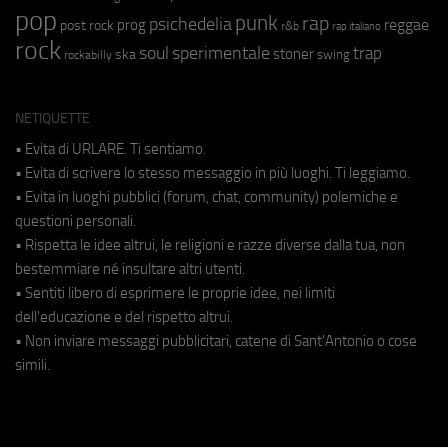
pop
punk
rap
psichedelia
reggae
prog
post rock
r&b
rap italiano
rock
soul
sperimentale
trap
stoner
ska
swing
rockabilly
NETIQUETTE
• Evita di URLARE. Ti sentiamo.
• Evita di scrivere lo stesso messaggio in più luoghi. Ti leggiamo.
• Evita in luoghi pubblici (forum, chat, community) polemiche e
questioni personali.
• Rispetta le idee altrui, le religioni e razze diverse dalla tua, non
bestemmiare né insultare altri utenti.
• Sentiti libero di esprimere le proprie idee, nei limiti
dell'educazione e del rispetto altrui.
• Non inviare messaggi pubblicitari, catene di Sant'Antonio o cose
simili.