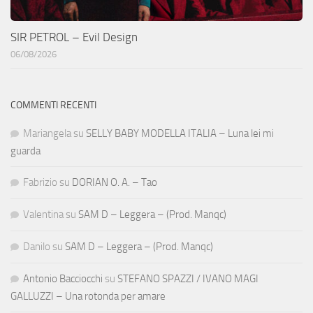
SIR PETROL – Evil Design
06/08/2026
COMMENTI RECENTI
Mariangela
su
SELLY BABY MODELLA ITALIA – Luna lei mi
guarda
Fabrizio
su
DORIAN O. A. – Tao
Valentina
su
SAM D – Leggera – (Prod. Manqc)
Danilo
su
SAM D – Leggera – (Prod. Manqc)
Antonio Bacciocchi
su
STEFANO SPAZZI / IVANO MAGI
GALLUZZI – Una rotonda per amare