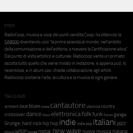
ETICA
RadioCoop, musica e voce dei punti vendita Coop, ha ottenuto la
SA8000
diventando così "la prima azienda al mondo, nell'ambito
della comunicazione e dell'editoria, a ricevere la Certificazione etica".
Dal punto di vista artistico e culturale, Radiocoop vanta un primato:
ascolta tutto quello che viene inviato in redazione, e appena può, lo
recensisce, e in alcuni casi, chiede collaborazione agli artisti.
Radiocoop sostiene l'arte, la cultura e la musica di ogni genere.
TAG CLOUD
cantautore
blues
beat
country
ambient
classica
bossa
elettronica
dance
folk
funk
crossover
garage
fusion
disco
indie
italiani
jazz
hip hop
Grunge;
hard rock
indie pop
new wave
metal;
nuova musica italiana
laPOP
lounge
kimura