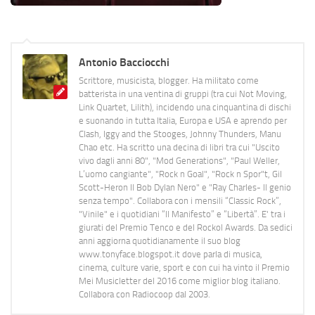
Antonio Bacciocchi
Scrittore, musicista, blogger. Ha militato come
batterista in una ventina di gruppi (tra cui Not Moving,
Link Quartet, Lilith), incidendo una cinquantina di dischi
e suonando in tutta Italia, Europa e USA e aprendo per
Clash, Iggy and the Stooges, Johnny Thunders, Manu
Chao etc. Ha scritto una decina di libri tra cui "Uscito
vivo dagli anni 80", "Mod Generations", "Paul Weller,
L’uomo cangiante", "Rock n Goal", "Rock n Spor"t, Gil
Scott-Heron Il Bob Dylan Nero" e "Ray Charles- Il genio
senza tempo". Collabora con i mensili “Classic Rock”,
"Vinile" e i quotidiani “Il Manifesto” e “Libertà”. E' tra i
giurati del Premio Tenco e del Rockol Awards. Da sedici
anni aggiorna quotidianamente il suo blog
www.tonyface.blogspot.it dove parla di musica,
cinema, culture varie, sport e con cui ha vinto il Premio
Mei Musicletter del 2016 come miglior blog italiano.
Collabora con Radiocoop dal 2003.