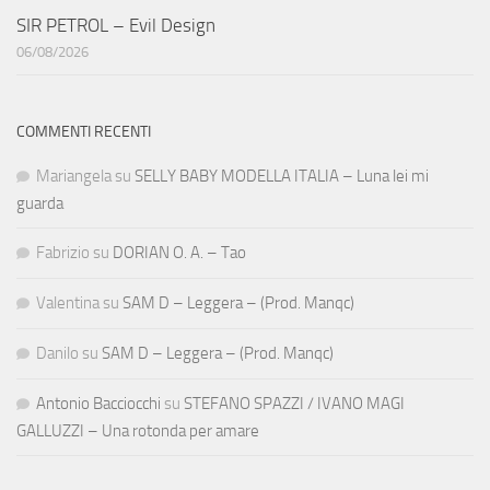
SIR PETROL – Evil Design
06/08/2026
COMMENTI RECENTI
Mariangela
su
SELLY BABY MODELLA ITALIA – Luna lei mi
guarda
Fabrizio
su
DORIAN O. A. – Tao
Valentina
su
SAM D – Leggera – (Prod. Manqc)
Danilo
su
SAM D – Leggera – (Prod. Manqc)
Antonio Bacciocchi
su
STEFANO SPAZZI / IVANO MAGI
GALLUZZI – Una rotonda per amare