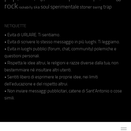
rock
soul
sperimentale
trap
stoner
ska
swing
rockabilly
NETIQUETTE
• Evita di URLARE. Ti sentiamo.
• Evita di scrivere lo stesso messaggio in più luoghi. Ti leggiamo.
• Evita in luoghi pubblici (forum, chat, community) polemiche e
questioni personali.
• Rispetta le idee altrui, le religioni e razze diverse dalla tua, non
bestemmiare né insultare altri utenti.
• Sentiti libero di esprimere le proprie idee, nei limiti
dell'educazione e del rispetto altrui.
• Non inviare messaggi pubblicitari, catene di Sant'Antonio o cose
simili.