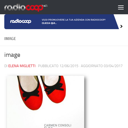
Salta al contenuto
IMAGE
image
DI
ELENA MIGLIETTI
· PUBBLICATO
12/06/2015
· AGGIORNATO
03/04/2017