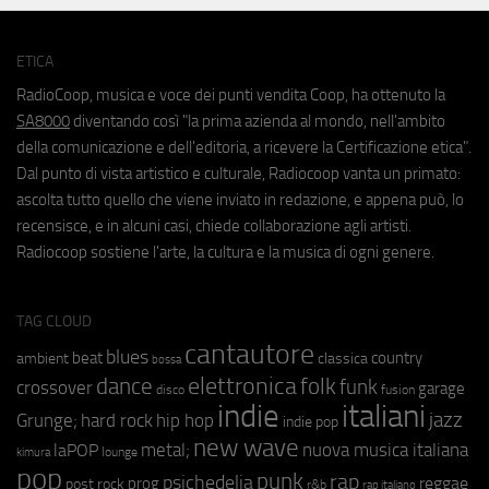
ETICA
RadioCoop, musica e voce dei punti vendita Coop, ha ottenuto la
SA8000
diventando così "la prima azienda al mondo, nell'ambito
della comunicazione e dell'editoria, a ricevere la Certificazione etica".
Dal punto di vista artistico e culturale, Radiocoop vanta un primato:
ascolta tutto quello che viene inviato in redazione, e appena può, lo
recensisce, e in alcuni casi, chiede collaborazione agli artisti.
Radiocoop sostiene l'arte, la cultura e la musica di ogni genere.
TAG CLOUD
cantautore
blues
beat
country
ambient
classica
bossa
elettronica
dance
folk
funk
crossover
garage
fusion
disco
indie
italiani
jazz
hip hop
Grunge;
hard rock
indie pop
new wave
metal;
nuova musica italiana
laPOP
lounge
kimura
pop
punk
rap
psichedelia
reggae
prog
post rock
r&b
rap italiano